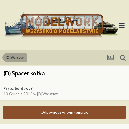
[D]Warsztat
(D) Spacer kotka
Przez
bordawski
13 Grudnia 2016
w
[D]Warsztat
Odpowiedz w tym temacie