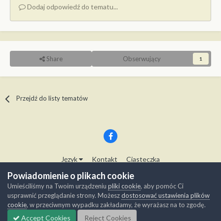
Dodaj odpowiedź do tematu...
Share
Obserwujący
1
Przejdź do listy tematów
Język
Kontakt
Ciasteczka
Copyright © Modelwork.pl
Powiadomienie o plikach cookie
Powered by Invision Community
Umieściliśmy na Twoim urządzeniu
pliki cookie
, aby pomóc Ci
usprawnić przeglądanie strony. Możesz
dostosować ustawienia plików
cookie
, w przeciwnym wypadku zakładamy, że wyrażasz na to zgodę.
Accept Cookies
Reject Cookies