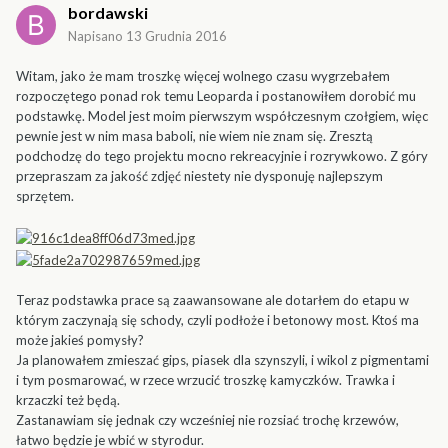
bordawski
Napisano
13 Grudnia 2016
Witam, jako że mam troszkę więcej wolnego czasu wygrzebałem
rozpoczętego ponad rok temu Leoparda i postanowiłem dorobić mu
podstawkę. Model jest moim pierwszym współczesnym czołgiem, więc
pewnie jest w nim masa baboli, nie wiem nie znam się. Zresztą
podchodzę do tego projektu mocno rekreacyjnie i rozrywkowo. Z góry
przepraszam za jakość zdjęć niestety nie dysponuję najlepszym
sprzętem.
Teraz podstawka prace są zaawansowane ale dotarłem do etapu w
którym zaczynają się schody, czyli podłoże i betonowy most. Ktoś ma
może jakieś pomysły?
Ja planowałem zmieszać gips, piasek dla szynszyli, i wikol z pigmentami
i tym posmarować, w rzece wrzucić troszkę kamyczków. Trawka i
krzaczki też będą.
Zastanawiam się jednak czy wcześniej nie rozsiać trochę krzewów,
łatwo będzie je wbić w styrodur.