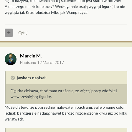
się to nazywa, cieniowania na tej sukience, albo jest słabo widoczne?
A dla czego ma zielone oczy? Według mnie psują wygląd figurki, bo nie
wygląda jak Krasnoludzica tylko jak Wampirzyca.
Cytuj
Marcin M.
Napisano
12 Marca 2017
jawkers napisał:
Figurka ciekawa, choć mam wrażenie, że więcej pracy włożyłeś
we wcześniejszą figurkę.
Może dlatego, że poprzednie malowałem pactrami, vallejo game color
jednak bardziej się nadają; nawet bardzo rozcieńczone kryją już po kilku
warstwach.