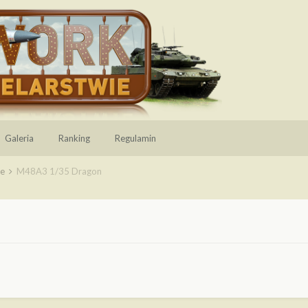
Galeria
Ranking
Regulamin
ie
M48A3 1/35 Dragon