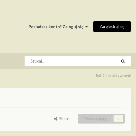
Zarejestruj się
Posiadasz konto? Zaloguj się
Cała aktywność
Share
Obserwujący
0