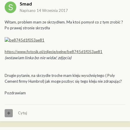
Smad
Napisano
14 Września 2017
Witam, problem mam ze skrzydłem. Ma ktoś pomysł co z tym zrobić ?
Po prawej stronie skrzydła
https://www.fotosik.pl/zdjecie/pelne/be8745d1f053ae81
(wstawiam linka bo nie widać zdjęcia)
Drugie pytanie, na skrzydle troche mam kleju wyschniętego ( Poly
Cement firmy Humbrol) jak moge pozbyc się tego kleju nie zdrapując?
Pozdrawiam
Cytuj