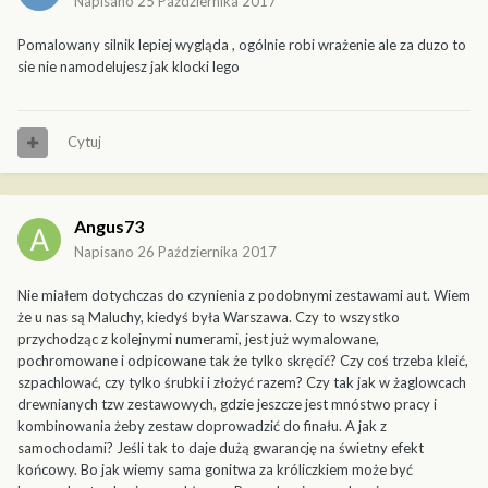
Napisano
25 Października 2017
Pomalowany silnik lepiej wygląda , ogólnie robi wrażenie ale za duzo to
sie nie namodelujesz jak klocki lego
Cytuj
Angus73
Napisano
26 Października 2017
Nie miałem dotychczas do czynienia z podobnymi zestawami aut. Wiem
że u nas są Maluchy, kiedyś była Warszawa. Czy to wszystko
przychodząc z kolejnymi numerami, jest już wymalowane,
pochromowane i odpicowane tak że tylko skręcić? Czy coś trzeba kleić,
szpachlować, czy tylko śrubki i złożyć razem? Czy tak jak w żaglowcach
drewnianych tzw zestawowych, gdzie jeszcze jest mnóstwo pracy i
kombinowania żeby zestaw doprowadzić do finału. A jak z
samochodami? Jeśli tak to daje dużą gwarancję na świetny efekt
końcowy. Bo jak wiemy sama gonitwa za króliczkiem może być