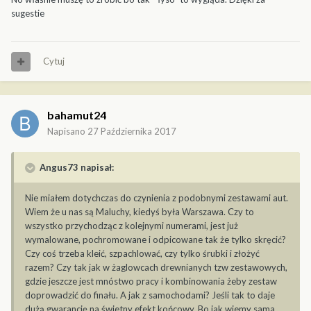
sugestie
Cytuj
bahamut24
Napisano
27 Października 2017
Angus73 napisał:
Nie miałem dotychczas do czynienia z podobnymi zestawami aut.
Wiem że u nas są Maluchy, kiedyś była Warszawa. Czy to
wszystko przychodząc z kolejnymi numerami, jest już
wymalowane, pochromowane i odpicowane tak że tylko skręcić?
Czy coś trzeba kleić, szpachlować, czy tylko śrubki i złożyć
razem? Czy tak jak w żaglowcach drewnianych tzw zestawowych,
gdzie jeszcze jest mnóstwo pracy i kombinowania żeby zestaw
doprowadzić do finału. A jak z samochodami? Jeśli tak to daje
dużą gwarancję na świetny efekt końcowy. Bo jak wiemy sama