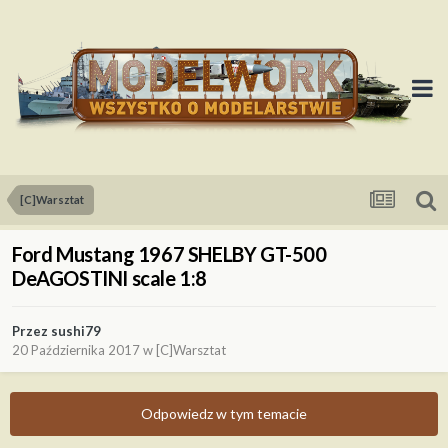
[C]Warsztat
Ford Mustang 1967 SHELBY GT-500
DeAGOSTINI scale 1:8
Przez
sushi79
20 Października 2017
w
[C]Warsztat
Odpowiedz w tym temacie