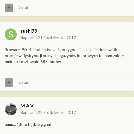
Cytuj
sushi79
Napisano
21 Października 2017
Browarek90. zbierałem tydzień po tygodniu a ze mieszkam w UK i
pracuje w dystrybucji prasy i magazynów kolorowych to mam zniżkę .
mnie to kosztowało 685 fontów
Cytuj
M.A.V.
Napisano
22 Października 2017
uuuu... 1:8 to będzie gigantus