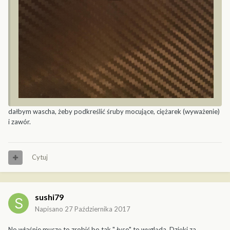
dałbym wascha, żeby podkreślić śruby mocujące, ciężarek (wyważenie)
i zawór.
Cytuj
sushi79
Napisano
27 Października 2017
No właśnie muszę to zrobić bo tak " łyso" to wygląda. Dzięki za