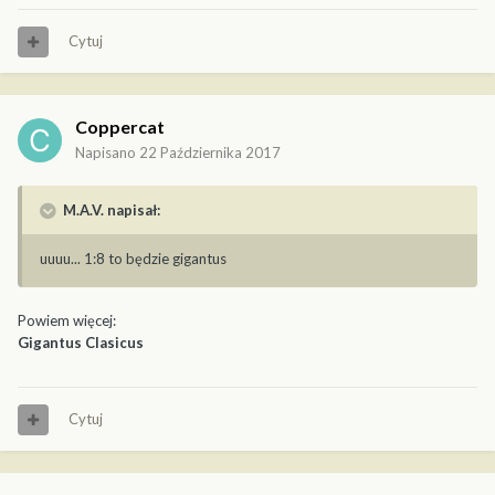
Cytuj
Coppercat
Napisano
22 Października 2017
M.A.V. napisał:
uuuu... 1:8 to będzie gigantus
Powiem więcej:
Gigantus Clasicus
Cytuj