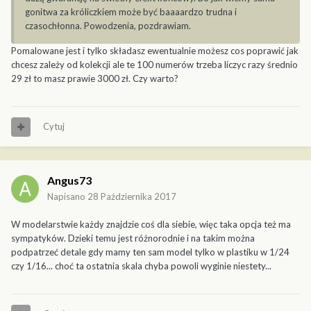
gonitwa za króliczkiem może być baaaardzo trudna i
czasochłonna. Powodzenia, pozdrawiam.
Pomalowane jest i tylko składasz ewentualnie możesz cos poprawić jak
chcesz zależy od kolekcji ale te 100 numerów trzeba liczyc razy średnio
29 zł to masz prawie 3000 zł. Czy warto?
Cytuj
Angus73
Napisano
28 Października 2017
W modelarstwie każdy znajdzie coś dla siebie, więc taka opcja też ma
sympatyków. Dzieki temu jest różnorodnie i na takim można
podpatrzeć detale gdy mamy ten sam model tylko w plastiku w 1/24
czy 1/16... choć ta ostatnia skala chyba powoli wyginie niestety...