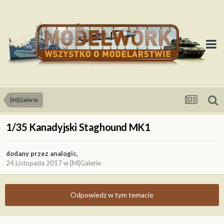
[M]Galerie
1/35 Kanadyjski Staghound MK1
dodany przez
analogic
,
24 Listopada 2017
w
[M]Galerie
Odpowiedz w tym temacie