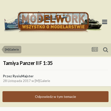
[M]Galerie
Tamiya Panzer II F 1:35
Przez
RysiuMajster
28 Listopada 2017
w
[M]Galerie
Odpowiedz w tym temacie