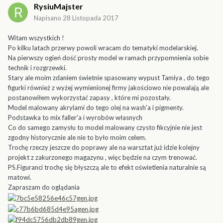
RysiuMajster
Napisano
28 Listopada 2017
Witam wszystkich !
Po kilku latach przerwy powoli wracam do tematyki modelarskiej.
Na pierwszy ogień dość prosty model w ramach przypomnienia sobie
technik i rozgrzewki.
Stary ale moim zdaniem świetnie spasowany wypust Tamiya , do tego
figurki również z wyżej wymienionej firmy jakościowo nie powalają ale
postanowiłem wykorzystać zapasy , które mi pozostały.
Model malowany akrylami do tego olej na wash'a i pigmenty.
Podstawka to mix faller'a i wyrobów własnych
Co do samego zamysłu to model malowany czysto fikcyjnie nie jest
zgodny historycznie ale nie to było moim celem.
Trochę rzeczy jeszcze do poprawy ale na warsztat już idzie kolejny
projekt z zakurzonego magazynu , więc będzie na czym trenować.
PS.Figuranci trochę się błyszczą ale to efekt oświetlenia naturalnie są
matowi.
Zapraszam do oglądania