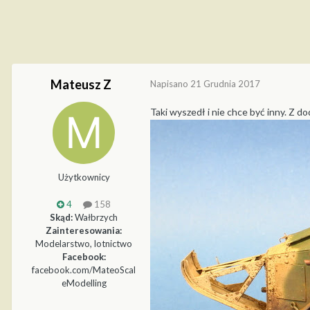
Mateusz Z
Napisano
21 Grudnia 2017
Taki wyszedł i nie chce być inny. Z 
Użytkownicy
4
158
Skąd:
Wałbrzych
Zainteresowania:
Modelarstwo, lotnictwo
Facebook:
facebook.com/MateoScal
eModelling