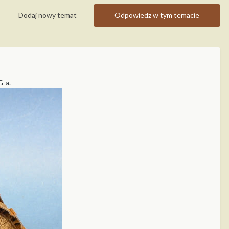
Dodaj nowy temat
Odpowiedz w tym temacie
G-a.