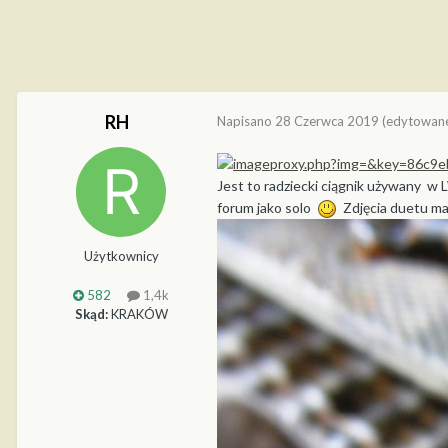
RH
Napisano
28 Czerwca 2019
(edytowan
Jest to radziecki ciągnik używany w 
forum jako solo
Zdjęcia duetu mal
Użytkownicy
582
1,4k
Skąd:
KRAKÓW