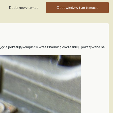
Dodaj nowy temat
Odpowiedz w tym temacie
djęcia pokazują komplecik wraz z haubicą /wczesniej pokazywana na