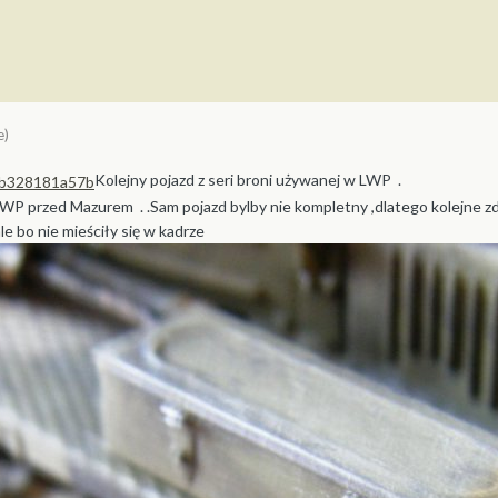
e)
Kolejny pojazd z seri broni używanej w LWP .
LWP przed Mazurem . .Sam pojazd bylby nie kompletny ,dlatego kolejne z
e bo nie mieściły się w kadrze