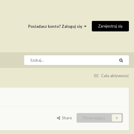
Zarejestruj się
Posiadasz konto? Zaloguj się
Cała aktywność
Share
Obserwujący
0