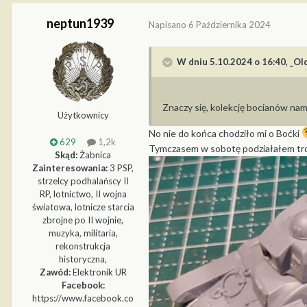
neptun1939
Napisano
6 Października 2024
W dniu 5.10.2024 o 16:40,
_Ol
Znaczy się, kolekcję bocianów na
Użytkownicy
No nie do końca chodziło mi o Boćki
629
1,2k
Tymczasem w sobotę podziałałem tr
Skąd:
Żabnica
Zainteresowania:
3 PSP,
strzelcy podhalańscy II
RP, lotnictwo, II wojna
światowa, lotnicze starcia
zbrojne po II wojnie,
muzyka, militaria,
rekonstrukcja
historyczna,
Zawód:
Elektronik UR
Facebook:
https://www.facebook.co