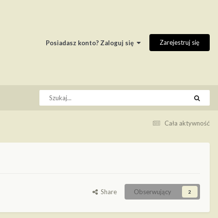
Zarejestruj się
Posiadasz konto? Zaloguj się
Cała aktywność
Share
Obserwujący
2