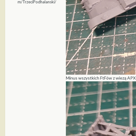
m/TrzeciPodhalanski/
Minus wszystkich FtFów z wiezą APX - w