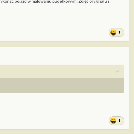
 wykonać pojazd w malowaniu pudełkowym. Zdjęć oryginału i
1
1