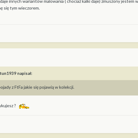
odaje innych wariantów malowania ( chociaż kalki daje) zmuszony jestem
mę się tym wieczorem.
tun1939
napisał:
ady z FtFa jakie się pojawią w kolekcji.
zykujesz ?