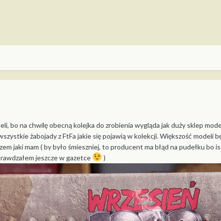
, bo na chwilę obecną kolejka do zrobienia wygląda jak duży sklep modelar
zystkie żabojady z FtFa jakie się pojawią w kolekcji. Większość modeli bę
zem jaki mam ( by było śmieszniej, to producent ma błąd na pudełku bo is
prawdzałem jeszcze w gazetce
)