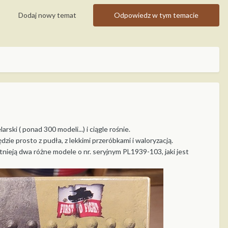
Dodaj nowy temat
Odpowiedz w tym temacie
ski ( ponad 300 modeli...) i ciągle rośnie.
dzie prosto z pudła, z lekkimi przeróbkami i waloryzacją.
tnieją dwa różne modele o nr. seryjnym PL1939-103, jaki jest