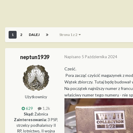
1
2
DALEJ
Strona 1 z 2
neptun1939
Napisano
5 Października 2024
Cześć.
Pora zacząć czyścić magazynek z modeli
Wątek zbiorczy. Tutaj będę budował ws
Na początek najniższy numer z francu
właściwy numer tego numeru - nie s
Użytkownicy
629
1,2k
Skąd:
Żabnica
Zainteresowania:
3 PSP,
strzelcy podhalańscy II
RP, lotnictwo, II wojna