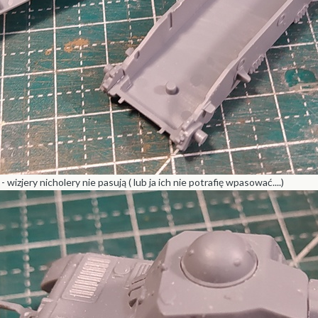
izjery nicholery nie pasują ( lub ja ich nie potrafię wpasować....)