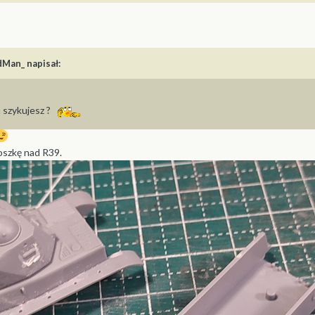
dMan_
napisał:
m szykujesz ?
oszkę nad R39.