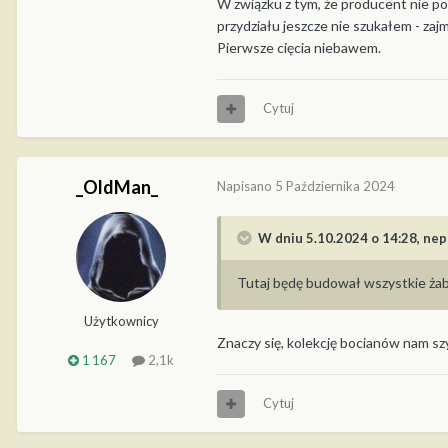
W związku z tym, że producent nie p
przydziału jeszcze nie szukałem - zaj
Pierwsze cięcia niebawem.
Cytuj
_OldMan_
Napisano
5 Października 2024
W dniu 5.10.2024 o 14:28,
nep
Tutaj będę budował wszystkie żaboj
Użytkownicy
Znaczy się, kolekcję bocianów nam s
1 167
2,1k
Cytuj