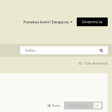
Zarejestruj się
Posiadasz konto? Zaloguj się
Cała aktywność
Share
Obserwujący
0