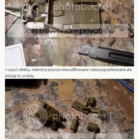
I części silnika, niektóre jeszcze nieoszlifowane i niezaszpachlowane ale
dzisiaj to zrobię: