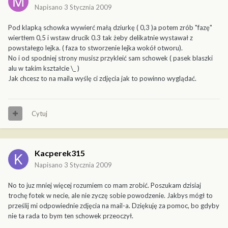
Napisano
3 Stycznia 2009
Pod klapką schowka wywierć małą dziurkę ( 0,3 )a potem zrób "fazę"
wiertłem 0,5 i wstaw drucik 0.3 tak żeby delikatnie wystawał z
powstałego lejka. ( faza to stworzenie lejka wokół otworu).
No i od spodniej strony musisz przykleić sam schowek ( pasek blaszki
alu w takim kształcie \_ )
Jak chcesz to na maila wyślę ci zdjęcia jak to powinno wyglądać.
Cytuj
Kacperek315
Napisano
3 Stycznia 2009
No to juz mniej więcej rozumiem co mam zrobić. Poszukam dzisiaj
trochę fotek w necie, ale nie zyczę sobie powodzenie. Jakbys mógł to
prześlij mi odpowiednie zdjęcia na mail-a. Dziękuję za pomoc, bo gdyby
nie ta rada to bym ten schowek przeoczył.