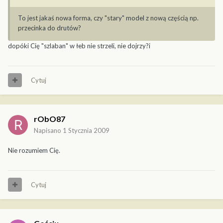
To jest jakaś nowa forma, czy "stary" model z nową częścią np.
przecinka do drutów?
dopóki Cię "szlaban" w łeb nie strzeli, nie dojrzy?i
Cytuj
rObO87
Napisano
1 Stycznia 2009
Nie rozumiem Cię.
Cytuj