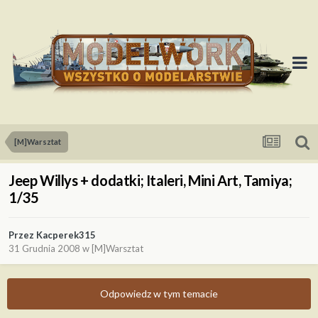
[M]Warsztat
Jeep Willys + dodatki; Italeri, Mini Art, Tamiya;
1/35
Przez
Kacperek315
31 Grudnia 2008
w
[M]Warsztat
Odpowiedz w tym temacie