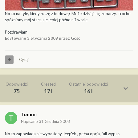
No to na tyle, kiedy ruszę z budową? Może dzisiaj, się zobaczy. Troche
spóźniony mój start, ale lepiej późno niż wcale.
Pozdrawiam
Edytowane
3 Stycznia 2009
przez Gość
Cytuj
Odpowiedzi
Created
Ostatniej odpowiedzi
75
17 l
16 l
Tommi
Napisano
31 Grudnia 2008
No to zapowiada sie wypasiony Jeep'ek , pełna opcja, full wypas