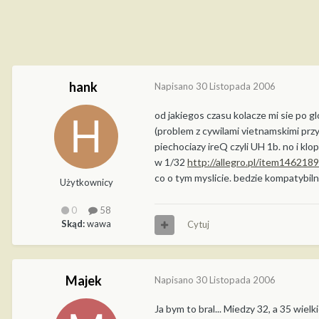
hank
Napisano
30 Listopada 2006
od jakiegos czasu kolacze mi sie po 
(problem z cywilami vietnamskimi przy 
piechociazy ireQ czyli UH 1b. no i kl
w 1/32
http://allegro.pl/item146218
co o tym myslicie. bedzie kompatybilne
Użytkownicy
0
58
Skąd:
wawa
Cytuj
Majek
Napisano
30 Listopada 2006
Ja bym to bral... Miedzy 32, a 35 wiel