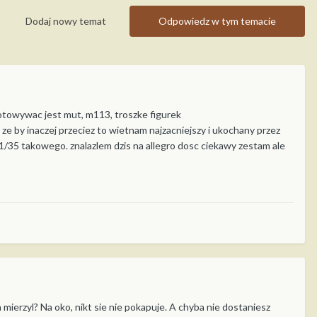
Dodaj nowy temat
Odpowiedz w tym temacie
gotowywac jest mut, m113, troszke figurek
k ze by inaczej przeciez to wietnam najzacniejszy i ukochany przez
w 1/35 takowego. znalazlem dzis na allegro dosc ciekawy zestam ale
ka mierzyl? Na oko, nikt sie nie pokapuje. A chyba nie dostaniesz