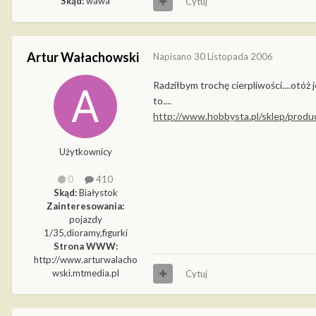
Skąd:
wawa
Cytuj
Artur Wałachowski
Napisano
30 Listopada 2006
Radziłbym trochę cierpliwości....otóż
to....
http://www.hobbysta.pl/sklep/pro
Użytkownicy
0
410
Skąd:
Białystok
Zainteresowania:
pojazdy
1/35,dioramy,figurki
Strona WWW:
http://www.arturwalacho
wski.mtmedia.pl
Cytuj