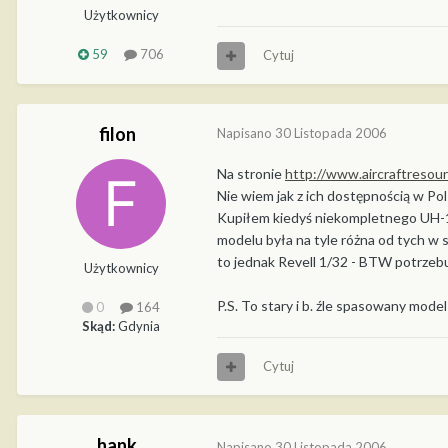
Użytkownicy
59
706
Cytuj
filon
Napisano
30 Listopada 2006
Na stronie
http://www.aircraftresou
Nie wiem jak z ich dostępnością w Pol
Kupiłem kiedyś niekompletnego UH-1 
modelu była na tyle różna od tych w 
to jednak Revell 1/32 - BTW potrzebuję
Użytkownicy
P.S. To stary i b. źle spasowany model
0
164
Skąd:
Gdynia
Cytuj
hank
Napisano
30 Listopada 2006