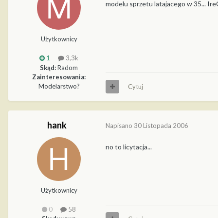
modelu sprzetu latajacego w 35... IreQ
Użytkownicy
1
3,3k
Skąd:
Radom
Zainteresowania:
Modelarstwo?
Cytuj
hank
Napisano
30 Listopada 2006
no to licytacja...
Użytkownicy
0
58