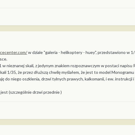
rcecenter.com/
w dziale "galeria - helikoptery - huey", przedstawiono w 1
sce.
w nieznanej skali, z jedynym znakiem rozpoznawczym w postaci napisu R
skali 1/35, że przez dłuższą chwilę myślałem, że jest to model Monogramu
 do niego oszklenia, drzwi tylnych prawych, kalkomanii, i ew. instrukcji i k
 jest (szczególnie drzwi przednie )