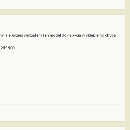
rmy ,ale gdzieś widziałem ten model do nabycia w sklepie-to chyba
a245d00