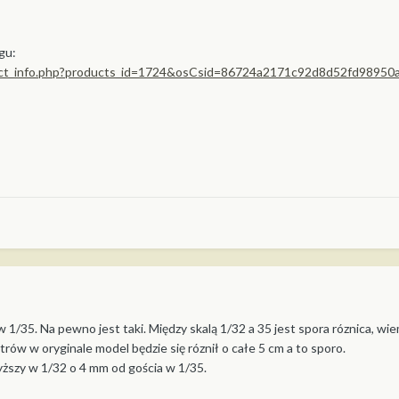
gu:
duct_info.php?products_id=1724&osCsid=86724a2171c92d8d52fd98950
1/35. Na pewno jest taki. Między skalą 1/32 a 35 jest spora róznica, w
trów w oryginale model będzie się róznił o całe 5 cm a to sporo.
yższy w 1/32 o 4 mm od gościa w 1/35.