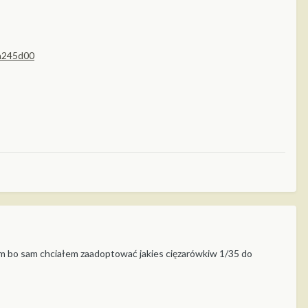
a245d00
iem bo sam chciałem zaadoptować jakies cięzarówkiw 1/35 do