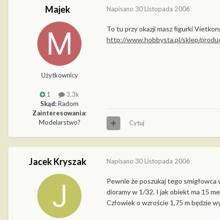
Majek
Napisano
30 Listopada 2006
To tu przy okazji masz figurki Vietkon
http://www.hobbysta.pl/sklep/pro
Użytkownicy
1
3,3k
Skąd:
Radom
Zainteresowania:
Modelarstwo?
Cytuj
Jacek Kryszak
Napisano
30 Listopada 2006
Pewnie że poszukaj tego smigłowca w 
dioramy w 1/32. I jak obiekt ma 15 me
Człowiek o wzroście 1,75 m będzie w