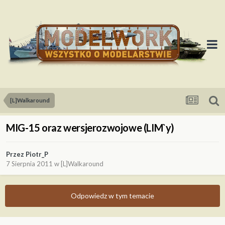
[L]Walkaround
MIG-15 oraz wersjerozwojowe (LIM`y)
Przez
Piotr_P
7 Sierpnia 2011
w
[L]Walkaround
Odpowiedz w tym temacie