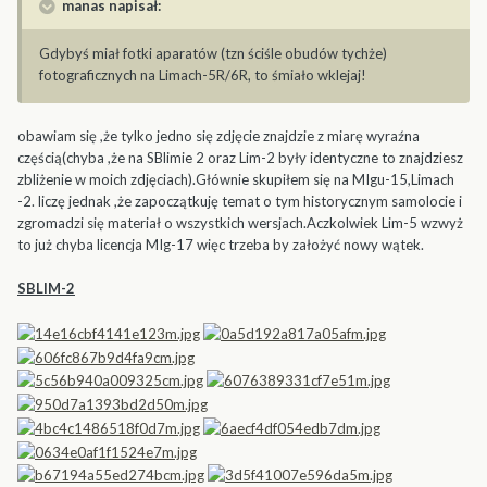
manas napisał:
Gdybyś miał fotki aparatów (tzn ściśle obudów tychże)
fotograficznych na Limach-5R/6R, to śmiało wklejaj!
obawiam się ,że tylko jedno się zdjęcie znajdzie z miarę wyraźna
częścią(chyba ,że na SBlimie 2 oraz Lim-2 były identyczne to znajdziesz
zbliżenie w moich zdjęciach).Głównie skupiłem się na MIgu-15,Limach
-2. liczę jednak ,że zapoczątkuję temat o tym historycznym samolocie i
zgromadzi się materiał o wszystkich wersjach.Aczkolwiek Lim-5 wzwyż
to już chyba licencja MIg-17 więc trzeba by założyć nowy wątek.
SBLIM-2