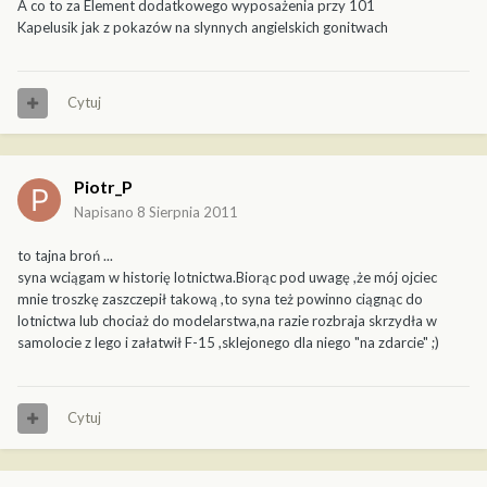
A co to za Element dodatkowego wyposażenia przy 101
Kapelusik jak z pokazów na slynnych angielskich gonitwach
Cytuj
Piotr_P
Napisano
8 Sierpnia 2011
to tajna broń ...
syna wciągam w historię lotnictwa.Biorąc pod uwagę ,że mój ojciec
mnie troszkę zaszczepił takową ,to syna też powinno ciągnąc do
lotnictwa lub chociaż do modelarstwa,na razie rozbraja skrzydła w
samolocie z lego i załatwił F-15 ,sklejonego dla niego "na zdarcie" ;)
Cytuj