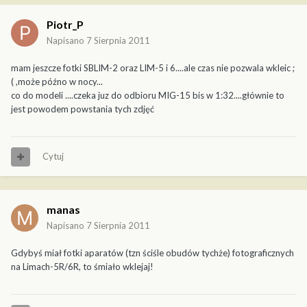
Piotr_P
Napisano
7 Sierpnia 2011
mam jeszcze fotki SBLIM-2 oraz LIM-5 i 6....ale czas nie pozwala wkleic ;
( ,może późno w nocy...
co do modeli ....czeka juz do odbioru MIG-15 bis w 1:32....głównie to
jest powodem powstania tych zdjęć
Cytuj
manas
Napisano
7 Sierpnia 2011
Gdybyś miał fotki aparatów (tzn ściśle obudów tychże) fotograficznych
na Limach-5R/6R, to śmiało wklejaj!