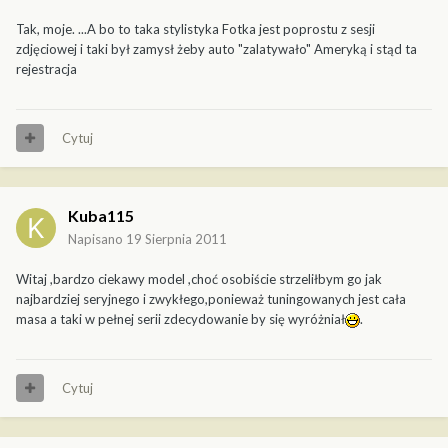
Tak, moje. ...A bo to taka stylistyka Fotka jest poprostu z sesji
zdjęciowej i taki był zamysł żeby auto "zalatywało" Ameryką i stąd ta
rejestracja
Cytuj
Kuba115
Napisano
19 Sierpnia 2011
Witaj ,bardzo ciekawy model ,choć osobiście strzeliłbym go jak
najbardziej seryjnego i zwykłego,ponieważ tuningowanych jest cała
masa a taki w pełnej serii zdecydowanie by się wyróżniał
.
Cytuj