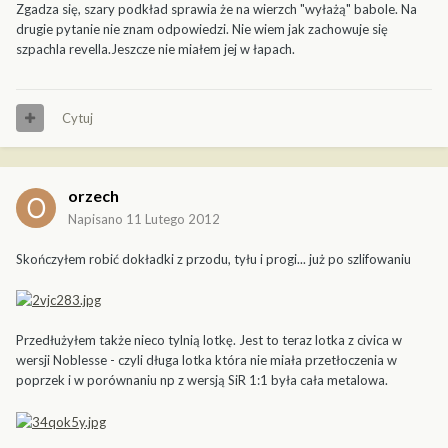
Zgadza się, szary podkład sprawia że na wierzch "wyłażą" babole. Na
drugie pytanie nie znam odpowiedzi. Nie wiem jak zachowuje się
szpachla revella.Jeszcze nie miałem jej w łapach.
Cytuj
orzech
Napisano
11 Lutego 2012
Skończyłem robić dokładki z przodu, tyłu i progi... już po szlifowaniu
Przedłużyłem także nieco tylnią lotkę. Jest to teraz lotka z civica w
wersji Noblesse - czyli długa lotka która nie miała przetłoczenia w
poprzek i w porównaniu np z wersją SiR 1:1 była cała metalowa.