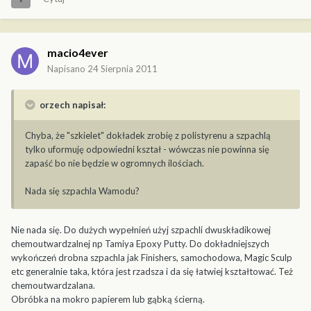
macio4ever
Napisano
24 Sierpnia 2011
orzech napisał:
Chyba, że "szkielet" dokładek zrobię z polistyrenu a szpachlą
tylko uformuję odpowiedni kształ - wówczas nie powinna się
zapaść bo nie będzie w ogromnych ilościach.
Nada się szpachla Wamodu?
Nie nada się. Do dużych wypełnień użyj szpachli dwuskładikowej
chemoutwardzalnej np Tamiya Epoxy Putty. Do dokładniejszych
wykończeń drobna szpachla jak Finishers, samochodowa, Magic Sculp
etc generalnie taka, która jest rzadsza i da się łatwiej kształtować. Też
chemoutwardzalana.
Obróbka na mokro papierem lub gąbką ścierną.