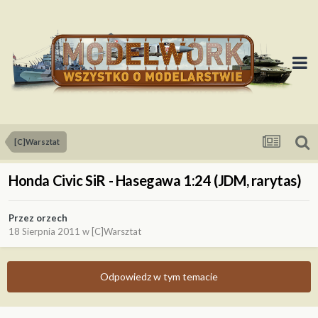
[C]Warsztat
Honda Civic SiR - Hasegawa 1:24 (JDM, rarytas)
Przez
orzech
18 Sierpnia 2011
w
[C]Warsztat
Odpowiedz w tym temacie