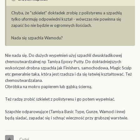
Chyba, że "szkielet" dokładek zrobię z polistyrenu a szpachlą
tylko uformuję odpowiedni kształ - wówczas nie powinna się
zapaść bo nie będzie w ogromnych ilościach.
Nada się szpachla Wamodu?
Nie nada się. Do dużych wypełnień użyj szpachli dwuskładikowej
chemoutwardzalnej np Tamiya Epoxy Putty. Do dokładniejszych
wykończeń drobna szpachla jak Finishers, samochodowa, Magic Sculp
etc generalnie taka, która jest rzadsza i da się łatwiej kształtować. Też
chemoutwardzalana.
Obróbka na mokro papierem lub gąbką ścierną.
Też radzę zrobić szkielet z polistyrenu i go potem wypełniać.
Szapchle odparowujące (Tamiya Basic Type, Gunze, Wamod i inne)
będą siadać, zapadać się i schnąć wieczność przy grubszej warstwie.
Cytuj