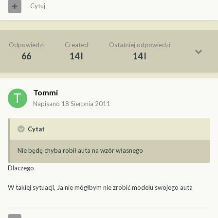
Cytuj
Odpowiedzi
Created
Ostatniej odpowiedzi
66
14 l
14 l
Tommi
Napisano
18 Sierpnia 2011
Cytat
Nie będę chyba robił auta na wzór własnego
Dlaczego
W takiej sytuacji, Ja nie mógłbym nie zrobić modelu swojego auta