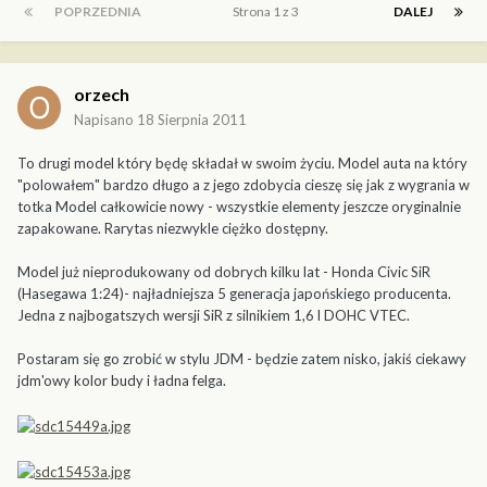
POPRZEDNIA
Strona 1 z 3
DALEJ
orzech
Napisano
18 Sierpnia 2011
To drugi model który będę składał w swoim życiu. Model auta na który
"polowałem" bardzo długo a z jego zdobycia cieszę się jak z wygrania w
totka Model całkowicie nowy - wszystkie elementy jeszcze oryginalnie
zapakowane. Rarytas niezwykle ciężko dostępny.
Model już nieprodukowany od dobrych kilku lat - Honda Civic SiR
(Hasegawa 1:24)- najładniejsza 5 generacja japońskiego producenta.
Jedna z najbogatszych wersji SiR z silnikiem 1,6 l DOHC VTEC.
Postaram się go zrobić w stylu JDM - będzie zatem nisko, jakiś ciekawy
jdm'owy kolor budy i ładna felga.