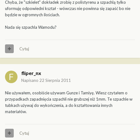
Chyba, że "szkielet" dokładek zrobię z polistyrenu a szpachlą tylko
uformuję odpowiedni kształ - wówczas nie powinna się zapaść bo nie
będzie w ogromnych ilościach.
Nada się szpachla Wamodu?
Cytuj
fliper_nx
Napisano
22 Sierpnia 2011
Nie używałem, osobiście używam Gunze i Tamiyę. Wiesz czytałem o
przypadkach zapadnięcia szpachli nie grubszej niż 1mm. Te szpachle w
tubkach używaj do wykończenia, a do kształtowania innych
materiałów.
Cytuj