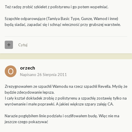
Też radzę zrobić szkielet z polistyrenu i go potem wypełniać.
Szapchle odparowujące (Tamiya Basic Type, Gunze, Wamod i inne)
będą siadać, zapadać się i schnąć wieczność przy grubszej warstwie.
Cytuj
orzech
Napisano
26 Sierpnia 2011
Zrezygnowałem ze szpachli Wamodu na rzecz szpachli Revella. Myślę że
będzie zdecydowanie lepsza.
I cały kształ dokładek zrobię z polistyrenu a szpachlę zostawię tylko na
wyrównanie i małe poprawki. A jakieś większe szpary zaleję CA.
Narazie pogłębiłem linie podziału i oszlifowałem budę. Więc nie ma
jeszcze czego pokazywać