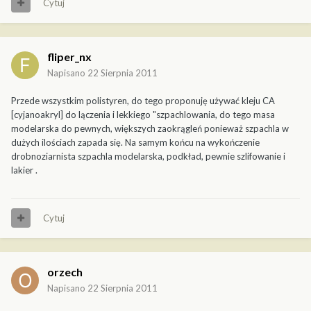
Cytuj
fliper_nx
Napisano
22 Sierpnia 2011
Przede wszystkim polistyren, do tego proponuję używać kleju CA
[cyjanoakryl] do lączenia i lekkiego "szpachlowania, do tego masa
modelarska do pewnych, większych zaokrągleń ponieważ szpachla w
dużych ilościach zapada się. Na samym końcu na wykończenie
drobnoziarnista szpachla modelarska, podkład, pewnie szlifowanie i
lakier .
Cytuj
orzech
Napisano
22 Sierpnia 2011