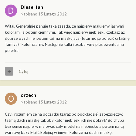
Diesel fan
Napisano
15 Lutego 2012
Witaj. Generalnie panuje taka zasada, że najpierw malujemy jasnymi
kolorami, a potem ciemnymi. Tak więc najpierw niebieski, czekasz aż
dobrze wyschnie, potem taśma maskująca (tutaj mogę polecić ci taśmę
Tamiya) i kolor czarny. Następnie kalki i bezbarwny plus ewentualna
polerka
Cytuj
orzech
Napisano
15 Lutego 2012
Czyli rozumiem że na początku (zaraz po podkładzie) zabezpieczyć
taśmą dach i maskę tak aby kolor niebieski ich nie pokrył? Bo chyba
bez sensu najpierw malować cały model na niebiesko a potem na tą
warstwę bazy kłaść kolejną w innym kolorze na dach i maskę.