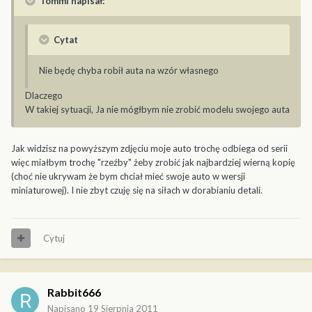
Tommi napisał:
Cytat
Nie będę chyba robił auta na wzór własnego
Dlaczego
W takiej sytuacji, Ja nie mógłbym nie zrobić modelu swojego auta
Jak widzisz na powyższym zdjęciu moje auto trochę odbiega od serii
więc miałbym trochę "rzeźby" żeby zrobić jak najbardziej wierną kopię
(choć nie ukrywam że bym chciał mieć swoje auto w wersji
miniaturowej). I nie zbyt czuję się na siłach w dorabianiu detali.
Cytuj
Rabbit666
Napisano
19 Sierpnia 2011