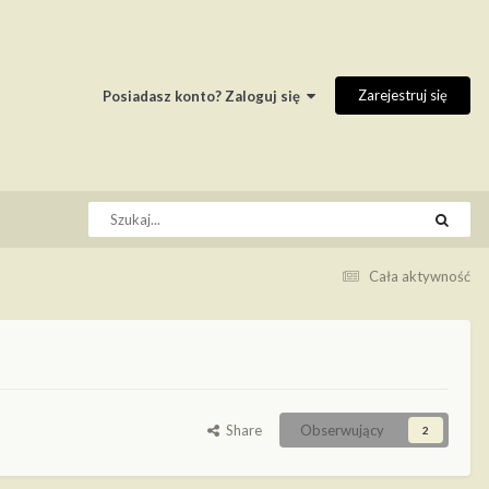
Zarejestruj się
Posiadasz konto? Zaloguj się
Cała aktywność
Share
Obserwujący
2