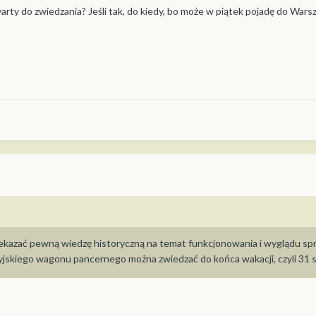
rty do zwiedzania? Jeśli tak, do kiedy, bo może w piątek pojadę do Warsz
ekazać pewną wiedzę historyczną na temat funkcjonowania i wyglądu sp
yjskiego wagonu pancernego można zwiedzać do końca wakacji, czyli 31 s