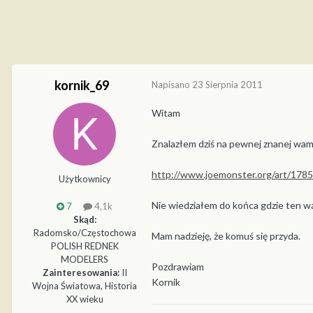
kornik_69
Napisano
23 Sierpnia 2011
Witam
Znalazłem dziś na pewnej znanej wam
http://www.joemonster.org/art/17
Użytkownicy
Nie wiedziałem do końca gdzie ten wąt
7
4,1k
Skąd:
Radomsko/Częstochowa
Mam nadzieję, że komuś się przyda.
POLISH REDNEK
MODELERS
Pozdrawiam
Zainteresowania:
II
Kornik
Wojna Światowa, Historia
XX wieku