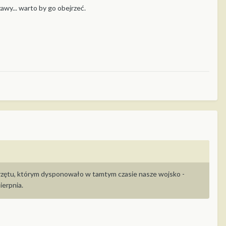
awy... warto by go obejrzeć.
rzętu, którym dysponowało w tamtym czasie nasze wojsko -
ierpnia.