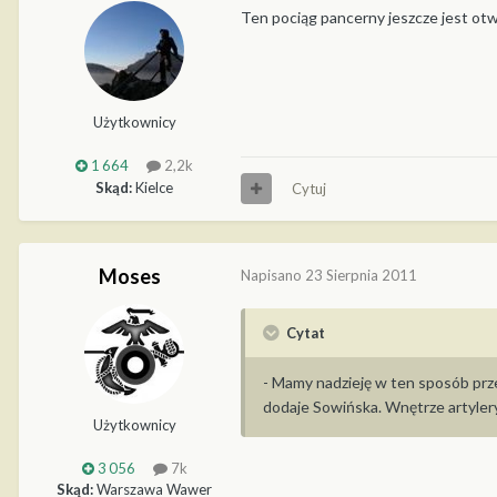
Ten pociąg pancerny jeszcze jest otwa
Użytkownicy
1 664
2,2k
Skąd:
Kielce
Cytuj
Moses
Napisano
23 Sierpnia 2011
Cytat
- Mamy nadzieję w ten sposób prz
dodaje Sowińska. Wnętrze artyler
Użytkownicy
3 056
7k
Skąd:
Warszawa Wawer