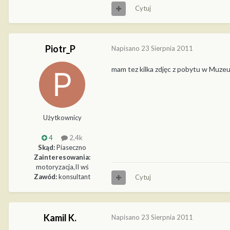
Cytuj
Piotr_P
Napisano
23 Sierpnia 2011
mam tez kilka zdjęc z pobytu w Muze
Użytkownicy
4
2,4k
Skąd:
Piaseczno
Zainteresowania:
motoryzacja,II wś
Zawód:
konsultant
Cytuj
Kamil K.
Napisano
23 Sierpnia 2011