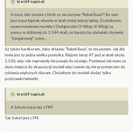
kret69 napisał:
A masz taki zestaw z Hoth co sie nazywa "Rebel Base"? Bo tam
jest masa figurek wlasnie w skali mniej wiecej takiej. Dodatkowo,
nowe metalowe modele z DeAgnostini (Y-Wing i X-Wing) sa
ponoc w zblizonej do 1:144 skali, co bardzo by ulatwialo zlozenie
"hangarowej" sceny...
Aż takim hardkorem, żeby składać "Rebel Base", to nie jestem. Jak dla
mnie jest to jedna wielka pomyłka. Klejony teraz AT jest w skali około
1:100, więc tak naprawdę nie pasuje do niczego. Ponieważ nie mam za
dużo miejsca do ekspozycji modeli więc nawet się nie przymierzam do
robienia większych dioram. Chciałbym do modeli dodać tylko
podstawki/winietki.
kret69 napisał:
A Sokola masz tez z FM?
Tak Sokół jest z FM.