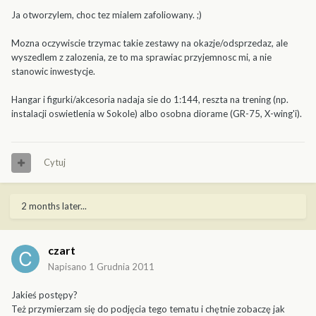
Ja otworzylem, choc tez mialem zafoliowany. ;)
Mozna oczywiscie trzymac takie zestawy na okazje/odsprzedaz, ale
wyszedlem z zalozenia, ze to ma sprawiac przyjemnosc mi, a nie
stanowic inwestycje.
Hangar i figurki/akcesoria nadaja sie do 1:144, reszta na trening (np.
instalacji oswietlenia w Sokole) albo osobna diorame (GR-75, X-wing'i).
Cytuj
2 months later...
czart
Napisano
1 Grudnia 2011
Jakieś postępy?
Też przymierzam się do podjęcia tego tematu i chętnie zobaczę jak