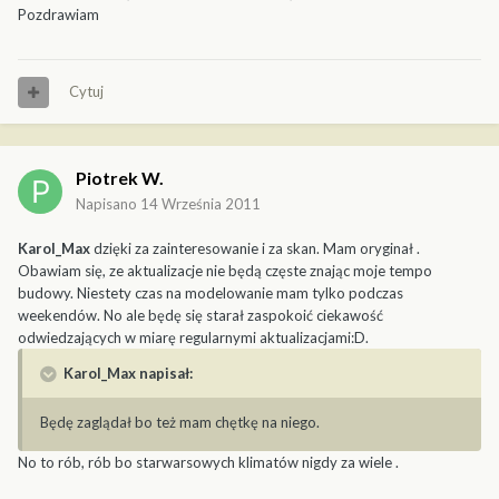
Pozdrawiam
Cytuj
Piotrek W.
Napisano
14 Września 2011
Karol_Max
dzięki za zainteresowanie i za skan. Mam oryginał .
Obawiam się, ze aktualizacje nie będą częste znając moje tempo
budowy. Niestety czas na modelowanie mam tylko podczas
weekendów. No ale będę się starał zaspokoić ciekawość
odwiedzających w miarę regularnymi aktualizacjami:D.
Karol_Max napisał:
Będę zaglądał bo też mam chętkę na niego.
No to rób, rób bo starwarsowych klimatów nigdy za wiele .