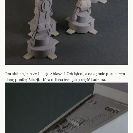
Dorobiłem jeszcze żaluzje z blaszki. Odciąłem, a następnie pocieniłem
klapę poniżej żaluzji, która odlana była jako część kadłuba.