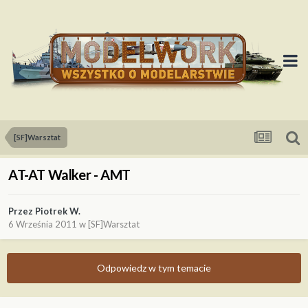
[SF]Warsztat
AT-AT Walker - AMT
Przez
Piotrek W.
6 Września 2011
w
[SF]Warsztat
Odpowiedz w tym temacie