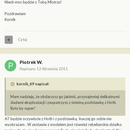
Niech moc będzie z Tobą Mistrzu!
Pozdrawiam
Kornik
Cytuj
Piotrek W.
Napisano
12 Września 2011
kornik_69 napisał:
Mam nadzieję, że obdarzysz go jakimiś, przynajmniej delikatnymi
śladami eksploatacji i zaopatrzysz z śnieżną podstawkę z Hoth.
Było by super!
AT będzie oczywiście z Hoth i z podstawką. Inaczej go sobie nie
wyobrażam . W zestawie z modelem jest również rebelianckie działko