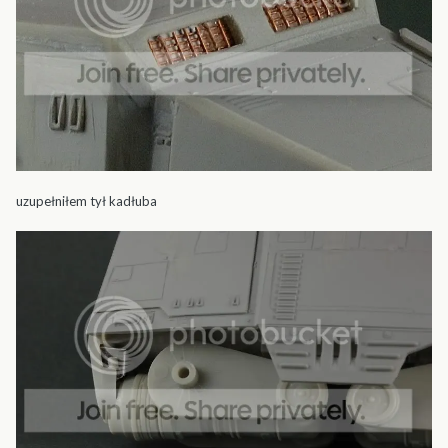
uzupełniłem tył kadłuba