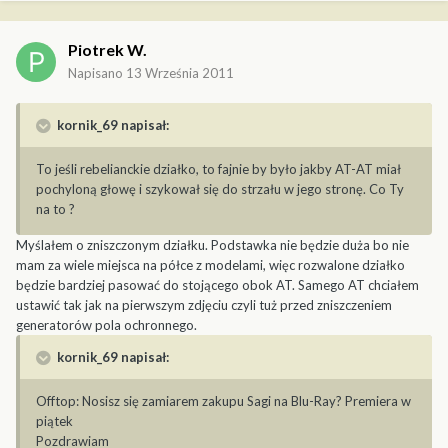
Piotrek W.
Napisano
13 Września 2011
kornik_69 napisał:
To jeśli rebelianckie działko, to fajnie by było jakby AT-AT miał
pochyloną głowę i szykował się do strzału w jego stronę. Co Ty
na to ?
Myślałem o zniszczonym działku. Podstawka nie będzie duża bo nie
mam za wiele miejsca na półce z modelami, więc rozwalone działko
będzie bardziej pasować do stojącego obok AT. Samego AT chciałem
ustawić tak jak na pierwszym zdjęciu czyli tuż przed zniszczeniem
generatorów pola ochronnego.
kornik_69 napisał:
Offtop: Nosisz się zamiarem zakupu Sagi na Blu-Ray? Premiera w
piątek
Pozdrawiam