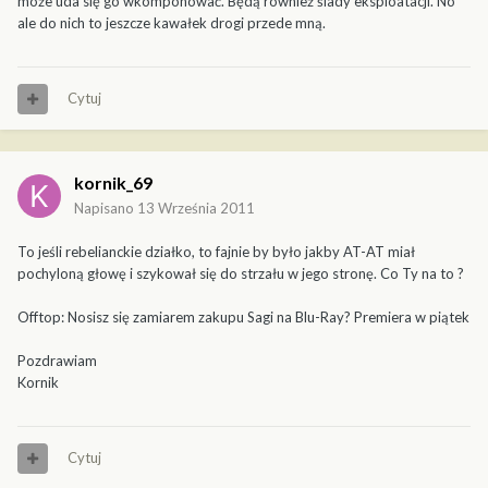
może uda się go wkomponować. Będą również ślady eksploatacji. No
ale do nich to jeszcze kawałek drogi przede mną.
Cytuj
kornik_69
Napisano
13 Września 2011
To jeśli rebelianckie działko, to fajnie by było jakby AT-AT miał
pochyloną głowę i szykował się do strzału w jego stronę. Co Ty na to ?
Offtop: Nosisz się zamiarem zakupu Sagi na Blu-Ray? Premiera w piątek
Pozdrawiam
Kornik
Cytuj