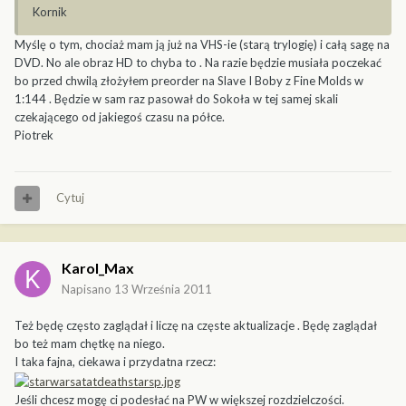
Kornik
Myślę o tym, chociaż mam ją już na VHS-ie (starą trylogię) i całą sagę na
DVD. No ale obraz HD to chyba to . Na razie będzie musiała poczekać
bo przed chwilą złożyłem preorder na Slave I Boby z Fine Molds w
1:144 . Będzie w sam raz pasował do Sokoła w tej samej skali
czekającego od jakiegoś czasu na półce.
Piotrek
Cytuj
Karol_Max
Napisano
13 Września 2011
Też będę często zaglądał i liczę na częste aktualizacje . Będę zaglądał
bo też mam chętkę na niego.
I taka fajna, ciekawa i przydatna rzecz:
Jeśli chcesz mogę ci podesłać na PW w większej rozdzielczości.