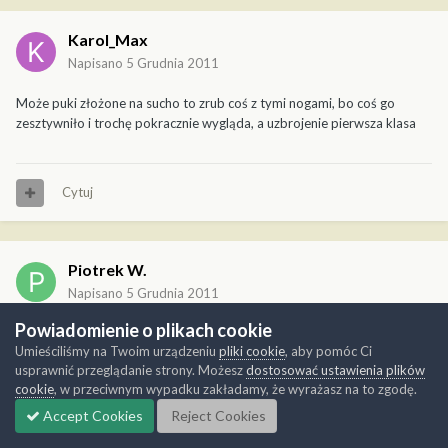
Karol_Max
Napisano
5 Grudnia 2011
Może puki złożone na sucho to zrub coś z tymi nogami, bo coś go
zesztywniło i trochę pokracznie wygląda, a uzbrojenie pierwsza klasa
Cytuj
Piotrek W.
Napisano
5 Grudnia 2011
Powiadomienie o plikach cookie
Karol_Max napisał:
Umieściliśmy na Twoim urządzeniu
pliki cookie
, aby pomóc Ci
usprawnić przeglądanie strony. Możesz
dostosować ustawienia plików
cookie
, w przeciwnym wypadku zakładamy, że wyrażasz na to zgodę.
Może puki złożone na sucho to zrub coś z tymi nogami, bo coś go
zesztywniło i trochę pokracznie wygląda, a uzbrojenie pierwsza
Accept Cookies
Reject Cookies
klasa