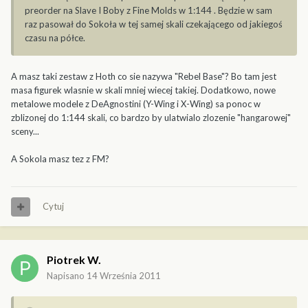
preorder na Slave I Boby z Fine Molds w 1:144 . Będzie w sam
raz pasował do Sokoła w tej samej skali czekającego od jakiegoś
czasu na półce.
A masz taki zestaw z Hoth co sie nazywa "Rebel Base"? Bo tam jest
masa figurek wlasnie w skali mniej wiecej takiej. Dodatkowo, nowe
metalowe modele z DeAgnostini (Y-Wing i X-Wing) sa ponoc w
zblizonej do 1:144 skali, co bardzo by ulatwialo zlozenie "hangarowej"
sceny...
A Sokola masz tez z FM?
Cytuj
Piotrek W.
Napisano
14 Września 2011