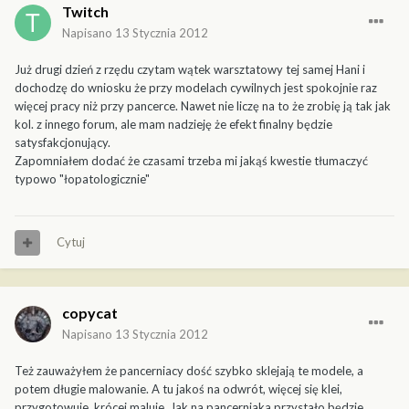
Twitch
Napisano
13 Stycznia 2012
Już drugi dzień z rzędu czytam wątek warsztatowy tej samej Hani i
dochodzę do wniosku że przy modelach cywilnych jest spokojnie raz
więcej pracy niż przy pancerce. Nawet nie liczę na to że zrobię ją tak jak
kol. z innego forum, ale mam nadzieję że efekt finalny będzie
satysfakcjonujący.
Zapomniałem dodać że czasami trzeba mi jakąś kwestie tłumaczyć
typowo "łopatologicznie"
Cytuj
copycat
Napisano
13 Stycznia 2012
Też zauważyłem że pancerniacy dość szybko sklejają te modele, a
potem długie malowanie. A tu jakoś na odwrót, więcej się klei,
przygotowuje, krócej maluje. Jak na pancerniaka przystało będzie