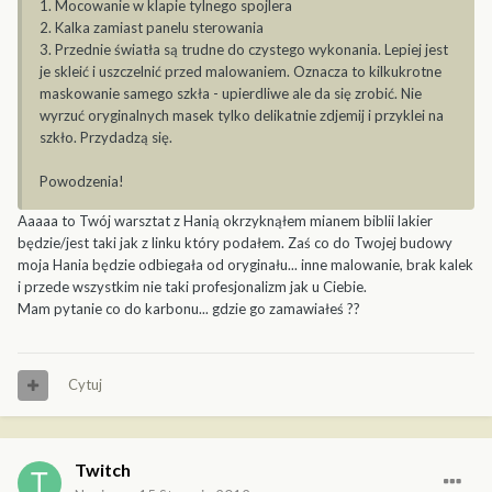
1. Mocowanie w klapie tylnego spojlera
2. Kalka zamiast panelu sterowania
3. Przednie światła są trudne do czystego wykonania. Lepiej jest
je skleić i uszczelnić przed malowaniem. Oznacza to kilkukrotne
maskowanie samego szkła - upierdliwe ale da się zrobić. Nie
wyrzuć oryginalnych masek tylko delikatnie zdjemij i przyklei na
szkło. Przydadzą się.
Powodzenia!
Aaaaa to Twój warsztat z Hanią okrzyknąłem mianem biblii lakier
będzie/jest taki jak z linku który podałem. Zaś co do Twojej budowy
moja Hania będzie odbiegała od oryginału... inne malowanie, brak kalek
i przede wszystkim nie taki profesjonalizm jak u Ciebie.
Mam pytanie co do karbonu... gdzie go zamawiałeś ??
Cytuj
Twitch