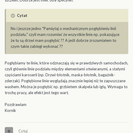
szczelin. Dobrze jest mieć oba specyfiki.
Cytat
No i jeszcze jedno "Pamiętaj o mechanicznym pogłębieniu linii
podziału." czyli mam rozumieć że wszystkie linie np. pokazujące
że tu są drzwi mam pogłębić ?? A jeśli dobrze zrozumiałem to
czym takie zabiegi wykonać ??
Pogłębiamy te linie, które odznaczają się w prawdziwych samochodach,
czyli głównie linie podziału między elementami otwieranymi, a stałymi
częściami karoserii (np. Drzwi-błotnik, maska-błotnik, bagaźnik-
zderzak). Pogłębione linie wyglądają znacznie lepiej niż te zapuszczane
washem. Można je pogłębić np. grzbietem skalpela lub igłą. Wymaga to
trochę pracy, ale efekt jest tego wart.
Pozdrawiam
Kornik
Cytuj