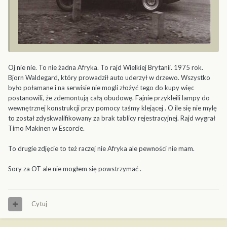
Oj nie nie. To nie żadna Afryka. To rajd Wielkiej Brytanii. 1975 rok.
Bjorn Waldegard, który prowadził auto uderzył w drzewo. Wszystko
było połamane i na serwisie nie mogli złożyć tego do kupy więc
postanowili, że zdemontują całą obudowę. Fajnie przykleili lampy do
wewnętrznej konstrukcji przy pomocy taśmy klejącej . O ile się nie mylę
to został zdyskwalifikowany za brak tablicy rejestracyjnej. Rajd wygrał
Timo Makinen w Escorcie.
To drugie zdjęcie to też raczej nie Afryka ale pewności nie mam.
Sory za OT ale nie mogłem się powstrzymać .
Cytuj