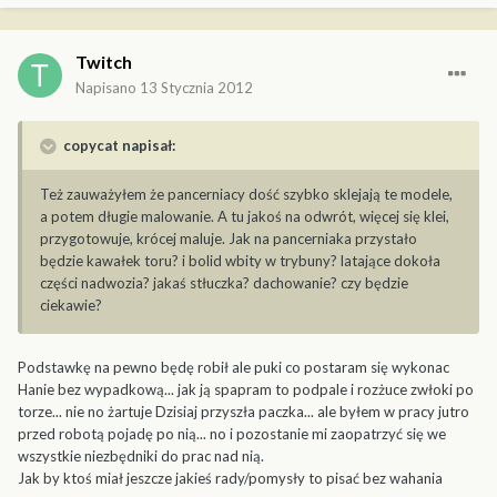
Twitch
Napisano
13 Stycznia 2012
copycat napisał:
Też zauważyłem że pancerniacy dość szybko sklejają te modele,
a potem długie malowanie. A tu jakoś na odwrót, więcej się klei,
przygotowuje, krócej maluje. Jak na pancerniaka przystało
będzie kawałek toru? i bolid wbity w trybuny? latające dokoła
części nadwozia? jakaś stłuczka? dachowanie? czy będzie
ciekawie?
Podstawkę na pewno będę robił ale puki co postaram się wykonac
Hanie bez wypadkową... jak ją spapram to podpale i rozżuce zwłoki po
torze... nie no żartuje Dzisiaj przyszła paczka... ale byłem w pracy jutro
przed robotą pojadę po nią... no i pozostanie mi zaopatrzyć się we
wszystkie niezbędniki do prac nad nią.
Jak by ktoś miał jeszcze jakieś rady/pomysły to pisać bez wahania