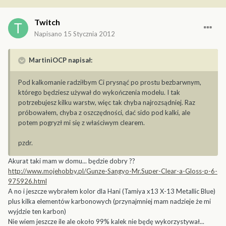
Twitch
Napisano
15 Stycznia 2012
MartiniOCP napisał:
Pod kalkomanie radziłbym Ci prysnąć po prostu bezbarwnym,
którego będziesz używał do wykończenia modelu. I tak
potrzebujesz kilku warstw, więc tak chyba najrozsądniej. Raz
próbowałem, chyba z oszczędności, dać sido pod kalki, ale
potem pogryzł mi się z właściwym clearem.
pzdr.
Akurat taki mam w domu... będzie dobry ??
http://www.mojehobby.pl/Gunze-Sangyo-Mr.Super-Clear-a-Gloss-p-6-
975926.html
A no i jeszcze wybrałem kolor dla Hani (Tamiya x13 X-13 Metallic Blue)
plus kilka elementów karbonowych (przynajmniej mam nadzieje że mi
wyjdzie ten karbon)
Nie wiem jeszcze ile ale około 99% kalek nie będę wykorzystywał...