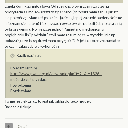
Dzięki Kornik za miłe słowa Od razu chciałbym zaznaczyć że na
priorytecie są moje warsztaty z pancerki (chłopaki mnie zabiją jak ich
nie pokończę) Mam też pytanie... jakie najlepiej zakupić papiery ścierne
(nie znam się na tym) i jaką szpachlówkę byście polecili żeby praca z nią
była przyjemna. No i jeszcze jedno "Pamiętaj o mechanicznym
pogłębieniu linii podziału." czyli mam rozumieć że wszystkie linie np.
pokazujące że tu są drzwi mam pogłębić ?? A jeśli dobrze zrozumiałem
to czym takie zabiegi wykonać ??
Kazik napisał:
Polecam lekturę
http://www.pwm.org.pl/viewtopic.php?f=21&t=13264
może się coś przydać.
Powodzenia
Pozdrawiam
To nie jest lektura... to jest jak biblia do tego modelu
Bardzo dziekuje
Cytuj