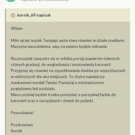
kornik_69 napisał:
Witam
Miło ujrzeć wątek Twojego autorstwa również w dziale cywilnym.
Maszyna niecodzienna, więc na pewno będzie ciekawie.
Na początek zaopatrz się w solidną porcję papierów ściernych
różnych gradacji, do wygładzenia i zmatowienia karoserii.
Przygotuj się również na szpachlowanie śladów po wypychaczach
w widocznych dla oka miejscach. To chyba największy
mankament modeli Tamiyi. Pamiętaj o mechanicznym
pogłębieniu linii podziału.
Nieco później będzie trzeba pomyśleć o porządnej farbie do
karoserii oraz o narzędziach i chemii do polerki.
Powodzenia!
Pozdrawiam
Kornik