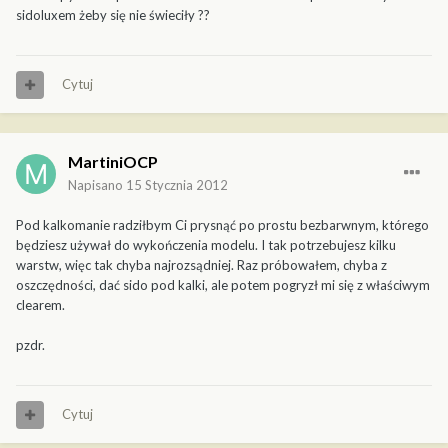
sidoluxem żeby się nie świeciły ??
Cytuj
MartiniOCP
Napisano
15 Stycznia 2012
Pod kalkomanie radziłbym Ci prysnąć po prostu bezbarwnym, którego
będziesz używał do wykończenia modelu. I tak potrzebujesz kilku
warstw, więc tak chyba najrozsądniej. Raz próbowałem, chyba z
oszczędności, dać sido pod kalki, ale potem pogryzł mi się z właściwym
clearem.
pzdr.
Cytuj