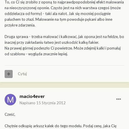
To, co Ci się zrobiło z oponą to najprawdpopodobniej efekt malowania
na nieoczyszczonej oponie. Często jest na nich warstwa czegoś (może
oddzielacza od formy) - taki ala nalot. Jak się mocniej pociągnie
paluchem to złazi. Malowanie na tym powoduje pękani albo inne
przykre zdarzenia.
Druga sprawa - trzeba malować i kalkować, jak opona jest na feldze, bo
inaczej przy zakładaniu łatwo jest uszkodzić kalkę/lakier.
Na prawej górnej podeszło Ci powietrze. Może zdejmij kalki i pomaluj
od szablonu - wygląda znacznie lepiej.
Cytuj
macio4ever
Napisano
15 Stycznia 2012
Cześć,
Chętnie odkupię arkusz kalek do tego modelu. Podaj cenę, jaka Cię