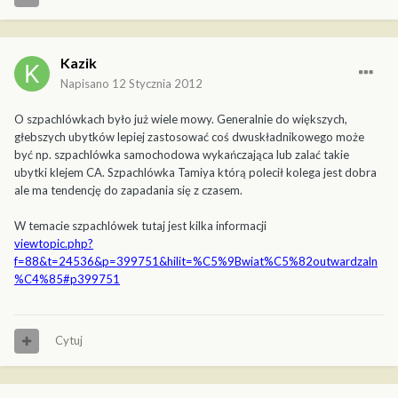
Kazik
Napisano
12 Stycznia 2012
O szpachlówkach było już wiele mowy. Generalnie do większych,
głebszych ubytków lepiej zastosować coś dwuskładnikowego może
być np. szpachlówka samochodowa wykańczająca lub zalać takie
ubytki klejem CA. Szpachlówka Tamiya którą polecił kolega jest dobra
ale ma tendencję do zapadania się z czasem.
W temacie szpachlówek tutaj jest kilka informacji
viewtopic.php?
f=88&t=24536&p=399751&hilit=%C5%9Bwiat%C5%82outwardzaln
%C4%85#p399751
Cytuj