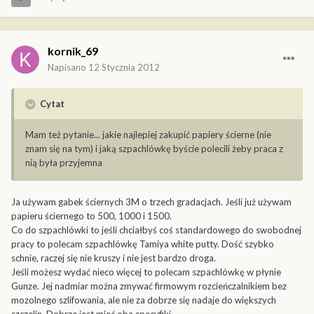
kornik_69
Napisano
12 Stycznia 2012
Cytat
Mam też pytanie... jakie najlepiej zakupić papiery ścierne (nie
znam się na tym) i jaką szpachlówkę byście polecili żeby praca z
nią była przyjemna
Ja używam gabek ściernych 3M o trzech gradacjach. Jeśli już używam
papieru ściernego to 500, 1000 i 1500.
Co do szpachlówki to jeśli chciałbyś coś standardowego do swobodnej
pracy to polecam szpachlówkę Tamiya white putty. Dość szybko
schnie, raczej się nie kruszy i nie jest bardzo droga.
Jeśli możesz wydać nieco więcej to polecam szpachlówkę w płynie
Gunze. Jej nadmiar można zmywać firmowym rozcieńczalnikiem bez
mozolnego szlifowania, ale nie za dobrze się nadaje do większych