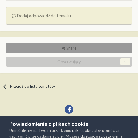
Dodaj odpowiedź do tematu...
Share
Obserwujący
0
Przejdź do listy tematów
Powiadomienie o plikach cookie
Język
Kontakt
Umieściliśmy na Twoim urządzeniu
pliki cookie
, aby pomóc Ci
Copyright © Modelwork.pl
usprawnić przeglądanie strony. Możesz
dostosować ustawienia
Powered by Invision Community