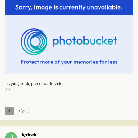
Trzymajcie się przedświątecznie.
ZzB
Cytuj
Jędrek