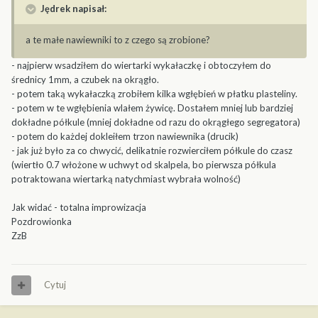
Jędrek napisał:
a te małe nawiewniki to z czego są zrobione?
- najpierw wsadziłem do wiertarki wykałaczkę i obtoczyłem do
średnicy 1mm, a czubek na okrągło.
- potem taką wykałaczką zrobiłem kilka wgłębień w płatku plasteliny.
- potem w te wgłębienia wlałem żywicę. Dostałem mniej lub bardziej
dokładne półkule (mniej dokładne od razu do okrągłego segregatora)
- potem do każdej dokleiłem trzon nawiewnika (drucik)
- jak już było za co chwycić, delikatnie rozwierciłem półkule do czasz
(wiertło 0.7 włożone w uchwyt od skalpela, bo pierwsza półkula
potraktowana wiertarką natychmiast wybrała wolność)
Jak widać - totalna improwizacja
Pozdrowionka
ZzB
Cytuj