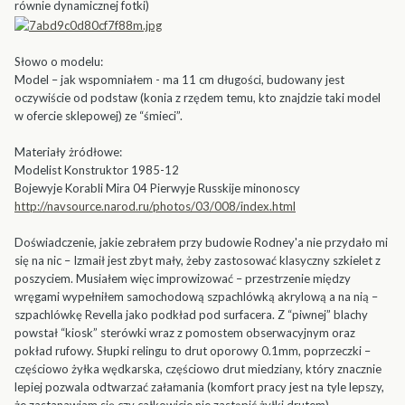
równie dynamicznej fotki)
Słowo o modelu:
Model – jak wspomniałem - ma 11 cm długości, budowany jest
oczywiście od podstaw (konia z rzędem temu, kto znajdzie taki model
w ofercie sklepowej) ze “śmieci”.
Materiały żródłowe:
Modelist Konstruktor 1985-12
Bojewyje Korabli Mira 04 Pierwyje Russkije minonoscy
http://navsource.narod.ru/photos/03/008/index.html
Doświadczenie, jakie zebrałem przy budowie Rodney'a nie przydało mi
się na nic – Izmaił jest zbyt mały, żeby zastosować klasyczny szkielet z
poszyciem. Musiałem więc improwizować – przestrzenie między
wręgami wypełniłem samochodową szpachlówką akrylową a na nią –
szpachlówkę Revella jako podkład pod surfacera. Z “piwnej” blachy
powstał “kiosk” sterówki wraz z pomostem obserwacyjnym oraz
pokład rufowy. Słupki relingu to drut oporowy 0.1mm, poprzeczki –
częściowo żyłka wędkarska, częściowo drut miedziany, który znacznie
lepiej pozwala odtwarzać załamania (komfort pracy jest na tyle lepszy,