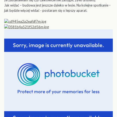
że zastanawiam się czy całkowicie nie zastąpić żyłki drutem).
Jak widać – budowa jest jeszcze daleko w lesie. Na kolejne spotkanie -
jak będzie więcej widać - postaram się o lepszy aparat.