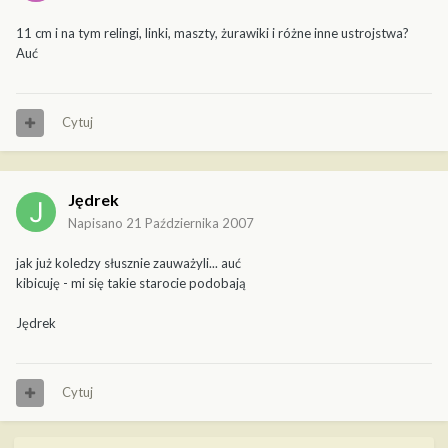
11 cm i na tym relingi, linki, maszty, żurawiki i różne inne ustrojstwa?
Auć
Cytuj
Jędrek
Napisano
21 Października 2007
jak już koledzy słusznie zauważyli... auć
kibicuję - mi się takie starocie podobają
Jędrek
Cytuj