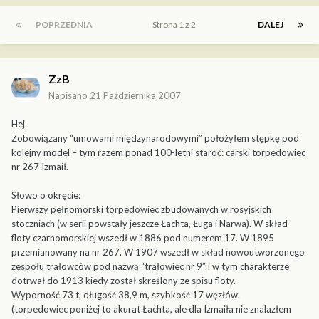
POPRZEDNIA
Strona 1 z 2
DALEJ
ZzB
Napisano
21 Października 2007
Hej
Zobowiązany “umowami międzynarodowymi” położyłem stępkę pod
kolejny model – tym razem ponad 100-letni staroć: carski torpedowiec
nr 267 Izmaił.
Słowo o okręcie:
Pierwszy pełnomorski torpedowiec zbudowanych w rosyjskich
stoczniach (w serii powstały jeszcze Łachta, Ługa i Narwa). W skład
floty czarnomorskiej wszedł w 1886 pod numerem 17. W 1895
przemianowany na nr 267. W 1907 wszedł w skład nowoutworzonego
zespołu trałowców pod nazwą “trałowiec nr 9” i w tym charakterze
dotrwał do 1913 kiedy został skreślony ze spisu floty.
Wyporność 73 t, długość 38,9 m, szybkość 17 węzłów.
(torpedowiec poniżej to akurat Łachta, ale dla Izmaiła nie znalazłem