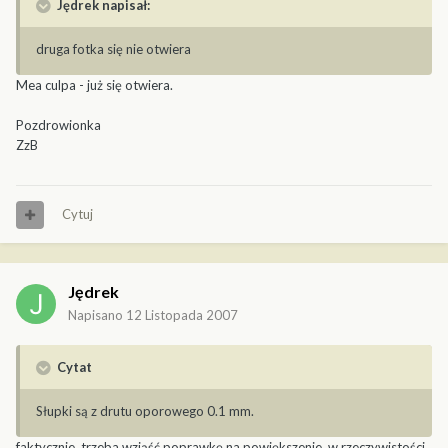
Jędrek napisał:
druga fotka się nie otwiera
Mea culpa - już się otwiera.
Pozdrowionka
ZzB
Cytuj
Jędrek
Napisano
12 Listopada 2007
Cytat
Słupki są z drutu oporowego 0.1 mm.
faktycznie, trzeba wziąść poprawkę na powiększenie, w rzeczywistości