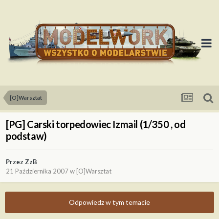
[O]Warsztat
[PG] Carski torpedowiec Izmail (1/350 , od
podstaw)
Przez
ZzB
21 Października 2007
w
[O]Warsztat
Odpowiedz w tym temacie