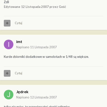
ZzB
Edytowane
12 Listopada 2007
przez Gość
Cytuj
imt
Napisano
11 Listopada 2007
Kurde zbiorniki dodatkowe w samolotach w 1/48 są większe.
Cytuj
Jędrek
Napisano
12 Listopada 2007
tylko nie mów, że przewiercałeś słupki relingów