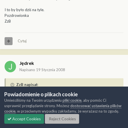
I to by było dziś na tyle.
Pozdrowionka
ZzB
Cytuj
Jędrek
Napisano
19 Stycznia 2008
ZzB napisał:
Powiadomienie o plikach cookie
w modelu zmieniło się niewiele: pojawiło się olinowanie
Umieściliśmy na Twoim urządzeniu
pliki cookie
, aby pomóc Ci
usprawnić przeglądanie strony. Możesz
dostosować ustawienia plików
niby niewiele ale za to jak imponująco wygląda, jestem fanem Twojej
cookie
, w przeciwnym wypadku zakładamy, że wyrażasz na to zgodę.
relacji
Accept Cookies
Reject Cookies
Jędrek