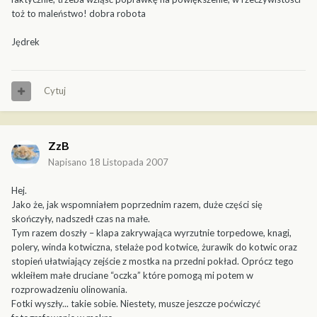
toż to maleństwo! dobra robota
Jędrek
Cytuj
ZzB
Napisano
18 Listopada 2007
Hej.
Jako że, jak wspomniałem poprzednim razem, duże części się
skończyły, nadszedł czas na małe.
Tym razem doszły – klapa zakrywająca wyrzutnie torpedowe, knagi,
polery, winda kotwiczna, stelaże pod kotwice, żurawik do kotwic oraz
stopień ułatwiający zejście z mostka na przedni pokład. Oprócz tego
wkleiłem małe druciane “oczka” które pomogą mi potem w
rozprowadzeniu olinowania.
Fotki wyszły... takie sobie. Niestety, musze jeszcze poćwiczyć