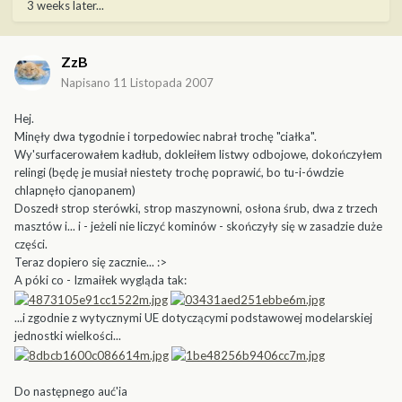
3 weeks later...
ZzB
Napisano
11 Listopada 2007
Hej.
Minęły dwa tygodnie i torpedowiec nabrał trochę "ciałka".
Wy'surfacerowałem kadłub, dokleiłem listwy odbojowe, dokończyłem
relingi (będę je musiał niestety trochę poprawić, bo tu-i-ówdzie
chlapnęło cjanopanem)
Doszedł strop sterówki, strop maszynowni, osłona śrub, dwa z trzech
masztów i... i - jeżeli nie liczyć kominów - skończyły się w zasadzie duże
części.
Teraz dopiero się zacznie... :>
A póki co - Izmaiłek wygląda tak:
...i zgodnie z wytycznymi UE dotyczącymi podstawowej modelarskiej
jednostki wielkości...
Do następnego auć'ia