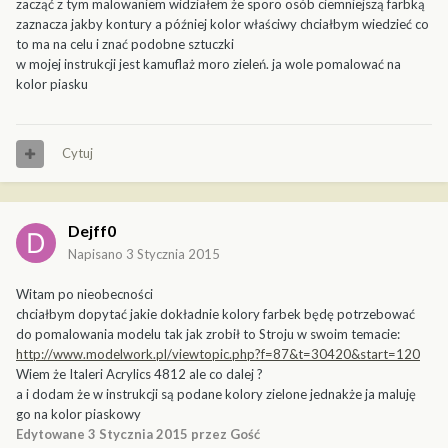
zacząć z tym malowaniem widziałem że sporo osób ciemniejszą farbką
zaznacza jakby kontury a później kolor właściwy chciałbym wiedzieć co
to ma na celu i znać podobne sztuczki
w mojej instrukcji jest kamuflaż moro zieleń. ja wole pomalować na
kolor piasku
Cytuj
Dejff0
Napisano
3 Stycznia 2015
Witam po nieobecności
chciałbym dopytać jakie dokładnie kolory farbek będę potrzebować
do pomalowania modelu tak jak zrobił to Stroju w swoim temacie:
http://www.modelwork.pl/viewtopic.php?f=87&t=30420&start=120
Wiem że Italeri Acrylics 4812 ale co dalej ?
a i dodam że w instrukcji są podane kolory zielone jednakże ja maluję
go na kolor piaskowy
Edytowane
3 Stycznia 2015
przez Gość