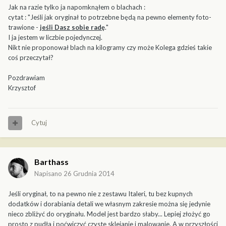
Jak na razie tylko ja napomknąłem o blachach :
cytat : "Jeśli jak oryginał to potrzebne będą na pewno elementy foto-
trawione -
jeśli Dasz sobie radę
."
I ja jestem w liczbie pojedynczej.
Nikt nie proponował blach na kilogramy czy może Kolega gdzieś takie
coś przeczytał?
Pozdrawiam
Krzysztof
Cytuj
Barthass
Napisano
26 Grudnia 2014
Jeśli oryginał, to na pewno nie z zestawu Italeri, tu bez kupnych
dodatków i dorabiania detali we własnym zakresie można się jedynie
nieco zbliżyć do oryginału. Model jest bardzo słaby... Lepiej złożyć go
prosto z pudła i poćwiczyć czyste sklejanie i malowanie. A w przyszłości