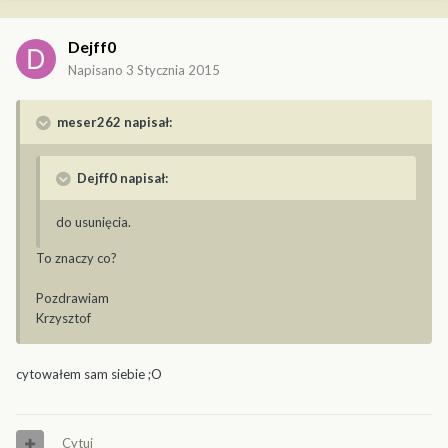
Dejff0
Napisano
3 Stycznia 2015
meser262 napisał:
Dejff0 napisał:
do usunięcia.
To znaczy co?
Pozdrawiam
Krzysztof
cytowałem sam siebie ;O
Cytuj