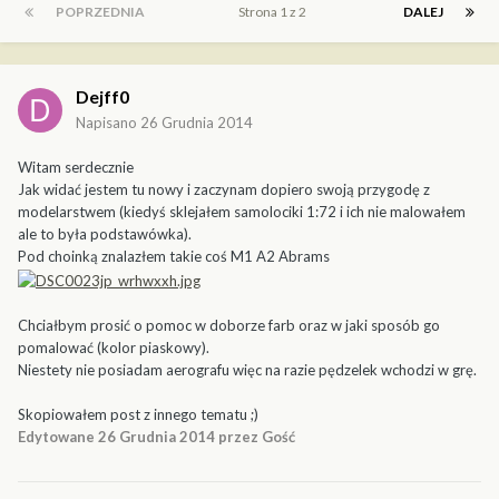
POPRZEDNIA
Strona 1 z 2
DALEJ
Dejff0
Napisano
26 Grudnia 2014
Witam serdecznie
Jak widać jestem tu nowy i zaczynam dopiero swoją przygodę z
modelarstwem (kiedyś sklejałem samolociki 1:72 i ich nie malowałem
ale to była podstawówka).
Pod choinką znalazłem takie coś M1 A2 Abrams
Chciałbym prosić o pomoc w doborze farb oraz w jaki sposób go
pomalować (kolor piaskowy).
Niestety nie posiadam aerografu więc na razie pędzelek wchodzi w grę.
Skopiowałem post z innego tematu ;)
Edytowane
26 Grudnia 2014
przez Gość