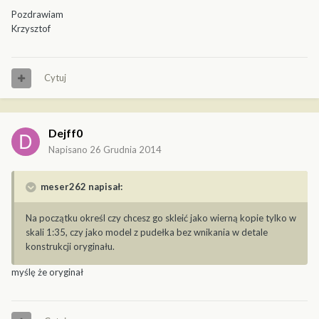
Pozdrawiam
Krzysztof
Cytuj
Dejff0
Napisano
26 Grudnia 2014
meser262 napisał:
Na początku określ czy chcesz go skleić jako wierną kopie tylko w
skali 1:35, czy jako model z pudełka bez wnikania w detale
konstrukcji oryginału.
myślę że oryginał