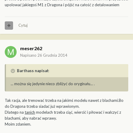
upolować jakiegoś M1 z Dragona i pójść na całość z detalowaniem
Cytuj
meser262
Napisano
26 Grudnia 2014
Barthass napisał:
... można się jedynie nieco zbliżyć do oryginału... .
Tak racja, ale trenować trzeba na jakimś modelu nawet z blachami.Bo
do Dragona trzeba siadać już wprawionym.
Dlatego na
tanich
modelach trzeba ciąć, wiercić i piłować i walczyć z
blachami, aby nabrać wprawy.
Moim zdaniem.