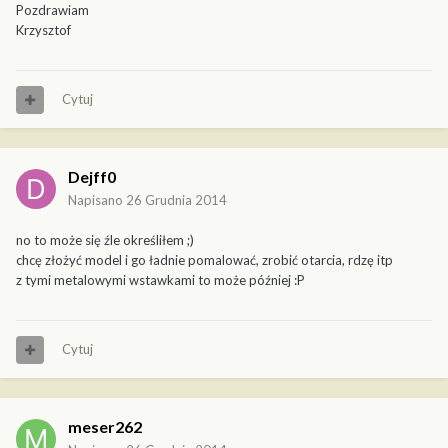
Pozdrawiam
Krzysztof
Cytuj
Dejff0
Napisano
26 Grudnia 2014
no to może się źle określiłem ;)
chcę złożyć model i go ładnie pomalować, zrobić otarcia, rdzę itp
z tymi metalowymi wstawkami to może później :P
Cytuj
meser262