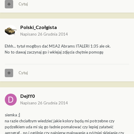
Cytuj
Polski_Czołgista
Napisano
26 Grudnia 2014
Ehhh... tytuł moglbys dać M1A2 Abrams ITALERI 1:35 ale ok.
No to dawaj zaczynaj go i wklejaj zdjęcia chętnie pomogę
Cytuj
Dejff0
Napisano
26 Grudnia 2014
siemka ;]
na razie chciałbym wiedzieć jakie kolory będą mi potrzebne czy
pędzelkiem uda mi się go ładnie pomalować czy lepiej załatwić
aerograf... no i ogólnie czy najpierw malowanie a później sklejanie czy