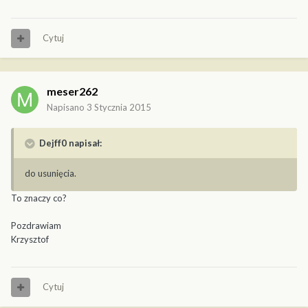
Cytuj
meser262
Napisano
3 Stycznia 2015
Dejff0 napisał:
do usunięcia.
To znaczy co?
Pozdrawiam
Krzysztof
Cytuj