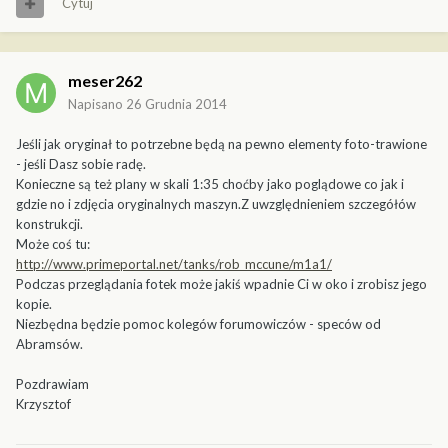
Cytuj
meser262
Napisano
26 Grudnia 2014
Jeśli jak oryginał to potrzebne będą na pewno elementy foto-trawione
- jeśli Dasz sobie radę.
Konieczne są też plany w skali 1:35 choćby jako poglądowe co jak i
gdzie no i zdjęcia oryginalnych maszyn.Z uwzględnieniem szczegółów
konstrukcji.
Może coś tu:
http://www.primeportal.net/tanks/rob_mccune/m1a1/
Podczas przeglądania fotek może jakiś wpadnie Ci w oko i zrobisz jego
kopie.
Niezbędna będzie pomoc kolegów forumowiczów - speców od
Abramsów.
Pozdrawiam
Krzysztof