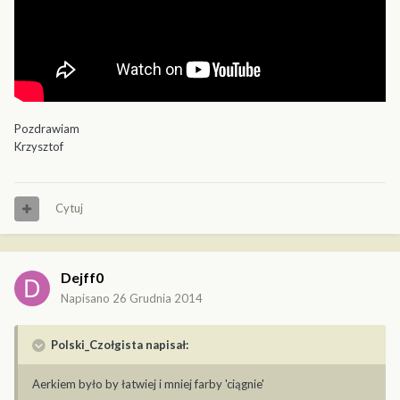
Pozdrawiam
Krzysztof
Cytuj
Dejff0
Napisano
26 Grudnia 2014
Polski_Czołgista napisał:
Aerkiem było by łatwiej i mniej farby 'ciągnie'