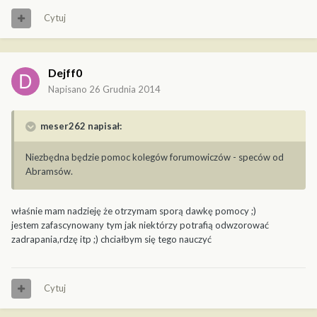
Cytuj
Dejff0
Napisano
26 Grudnia 2014
meser262 napisał:
Niezbędna będzie pomoc kolegów forumowiczów - speców od
Abramsów.
właśnie mam nadzieję że otrzymam sporą dawkę pomocy ;)
jestem zafascynowany tym jak niektórzy potrafią odwzorować
zadrapania,rdzę itp ;) chciałbym się tego nauczyć
Cytuj