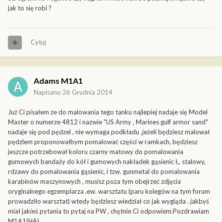
jak to się robi ?
Cytuj
Adams M1A1
Napisano
26 Grudnia 2014
Już Ci pisałem ze do malowania tego tanku najlepiej nadaje się Model
Master o numerze 4812 i nazwie "US Army , Marines gulf armor sand"
nadaje się pod pędzel , nie wymaga podkładu ,jeżeli będziesz malował
pędzlem proponowałbym pomalować części w ramkach, będziesz
jeszcze potrzebował koloru czarny matowy do pomalowania
gumowych bandaży do kół i gumowych nakładek gąsienic ł,, stalowy,
rdzawy do pomalowania gąsienic, i tzw. gunmetal do pomalowania
karabinów maszynowych , musisz poza tym obejrzeć zdjęcia
oryginalnego egzemplarza ,ew. warsztatu (paru kolegów na tym forum
prowadziło warsztat) wtedy będziesz wiedział co jak wygląda . jakbyś
miał jakieś pytania to pytaj na PW , chętnie Ci odpowiem.Pozdrawiam
M1A1(HA)