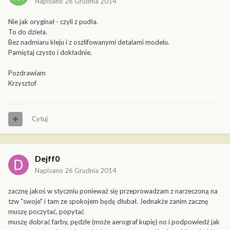
Napisano
26 Grudnia 2014
Nie jak oryginał - czyli z pudła.
To do dzieła.
Bez nadmiaru kleju i z oszlifowanymi detalami modelu.
Pamiętaj czysto i dokładnie.
Pozdrawiam
Krzysztof
Cytuj
Dejff0
Napisano
26 Grudnia 2014
zacznę jakoś w styczniu ponieważ się przeprowadzam z narzeczoną na
tzw "swoje" i tam ze spokojem będę dłubał. Jednakże zanim zacznę
muszę poczytać, popytać
muszę dobrać farby, pędzle (może aerograf kupię) no i podpowiedź jak