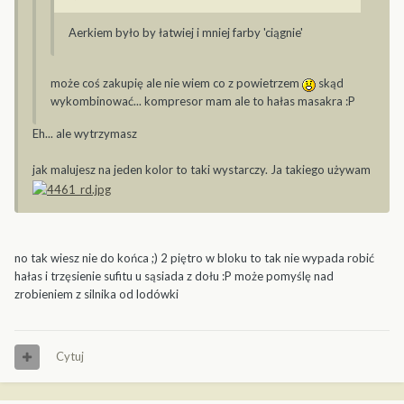
Aerkiem było by łatwiej i mniej farby 'ciągnie'
może coś zakupię ale nie wiem co z powietrzem
skąd
wykombinować... kompresor mam ale to hałas masakra :P
Eh... ale wytrzymasz
jak malujesz na jeden kolor to taki wystarczy. Ja takiego używam
no tak wiesz nie do końca ;) 2 piętro w bloku to tak nie wypada robić
hałas i trzęsienie sufitu u sąsiada z dołu :P może pomyślę nad
zrobieniem z silnika od lodówki
Cytuj