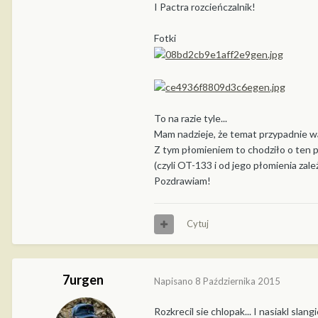
I Pactra rozcieńczalnik!
Fotki
To na razie tyle...
Mam nadzieje, że temat przypadnie w
Z tym płomieniem to chodziło o ten pł
(czyli OT-133 i od jego płomienia zal
Pozdrawiam!
Cytuj
7urgen
Napisano
8 Października 2015
Rozkrecil sie chlopak... I nasiakl slangi