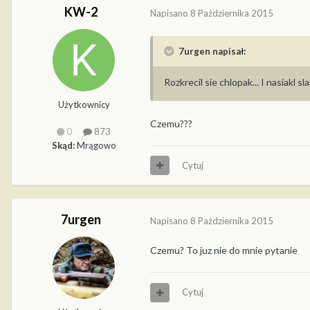
KW-2
Napisano
8 Października 2015
7urgen napisał:
Rozkrecil sie chlopak... I nasiakl sl
Użytkownicy
Czemu???
0
873
Skąd:
Mrągowo
Cytuj
7urgen
Napisano
8 Października 2015
Czemu? To juz nie do mnie pytanie
Cytuj