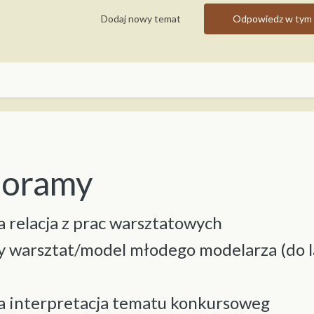
Dodaj nowy temat
Odpowiedz w tym 
Dioramy
za relacja z prac warsztatowych
zy warsztat/model młodego modelarza (do l
za interpretacja tematu konkursoweg