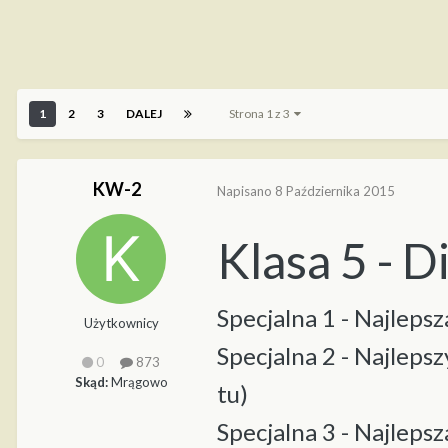
1
2
3
DALEJ
Strona 1 z 3
KW-2
Napisano
8 Października 2015
Klasa 5 - 
Specjalna 1 - Najleps
Użytkownicy
Specjalna 2 - Najleps
0
873
Skąd:
Mrągowo
tu)
Specjalna 3 - Najleps