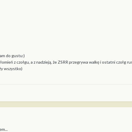
am do gustu:)
omień z czołgu, a z nadzieją, że ZSRR przegrywa walkę i ostatni czołg ru
eży wszystko)
em...