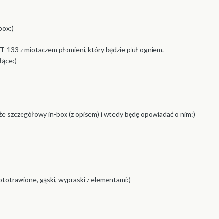
box:)
T-133 z miotaczem płomieni, który będzie pluł ogniem.
łące:)
aże szczegółowy in-box (z opisem) i wtedy będę opowiadać o nim:)
 fototrawione, gąski, wypraski z elementami:)