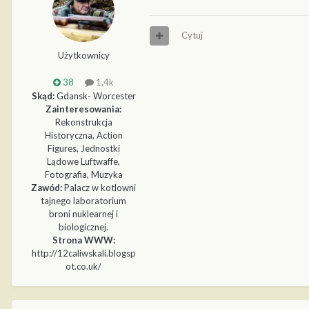
Cytuj
Użytkownicy
38
1,4k
Skąd:
Gdansk- Worcester
Zainteresowania:
Rekonstrukcja
Historyczna, Action
Figures, Jednostki
Lądowe Luftwaffe,
Fotografia, Muzyka
Zawód:
Palacz w kotlowni
tajnego laboratorium
broni nuklearnej i
biologicznej.
Strona WWW:
http://12caliwskali.blogsp
ot.co.uk/