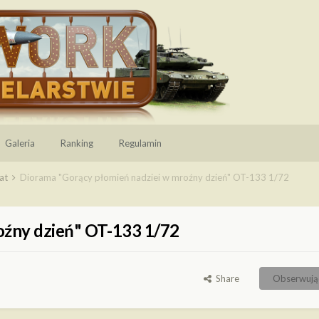
Galeria
Ranking
Regulamin
tat
Diorama "Gorący płomień nadziei w mroźny dzień" OT-133 1/72
oźny dzień" OT-133 1/72
Share
Obserwują