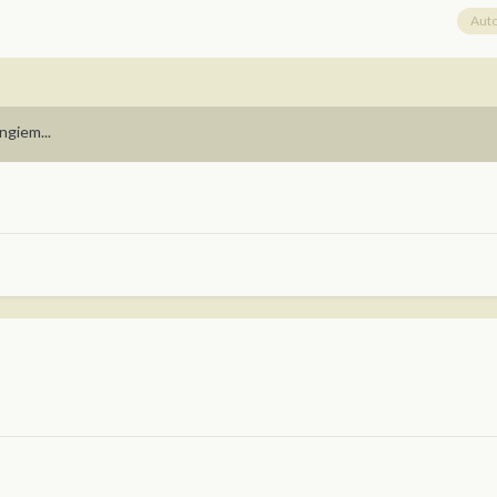
Aut
angiem...