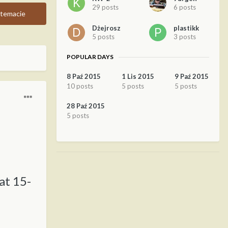
29 posts
6 posts
temacie
Dżejrosz
plastikk
5 posts
3 posts
POPULAR DAYS
8 Paź 2015
1 Lis 2015
9 Paź 2015
10 posts
5 posts
5 posts
28 Paź 2015
5 posts
at 15-