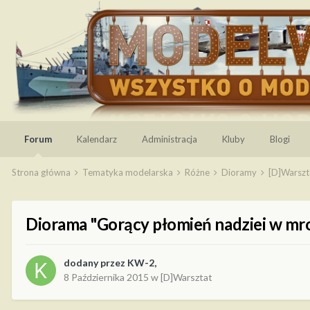
Forum
Kalendarz
Administracja
Kluby
Blogi
Strona główna
Tematyka modelarska
Różne
Dioramy
[D]Warsz
Diorama "Gorący płomień nadziei w mr
dodany przez
KW-2
,
8 Października 2015
w
[D]Warsztat