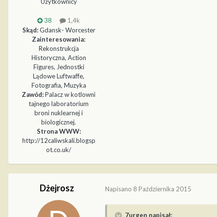
Użytkownicy
38
1,4k
Skąd:
Gdansk- Worcester
Zainteresowania:
Rekonstrukcja
Historyczna, Action
Figures, Jednostki
Lądowe Luftwaffe,
Fotografia, Muzyka
Zawód:
Palacz w kotlowni
tajnego laboratorium
broni nuklearnej i
biologicznej.
Strona WWW:
http://12caliwskali.blogsp
ot.co.uk/
Dżejrosz
Napisano
8 Października 2015
7urgen napisał: