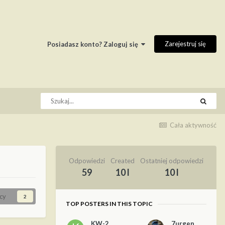
Zarejestruj się
Posiadasz konto? Zaloguj się
Cała aktywność
Odpowiedzi
Created
Ostatniej odpowiedzi
59
10 l
10 l
cy
2
TOP POSTERS IN THIS TOPIC
KW-2
7urgen