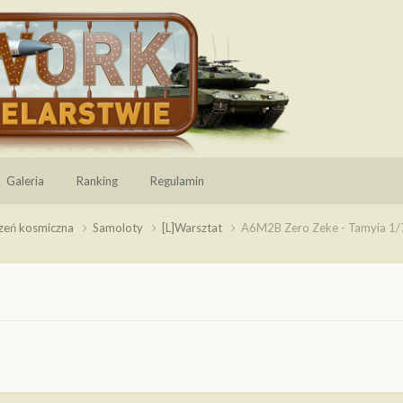
Galeria
Ranking
Regulamin
rzeń kosmiczna
Samoloty
[L]Warsztat
A6M2B Zero Zeke - Tamyia 1/