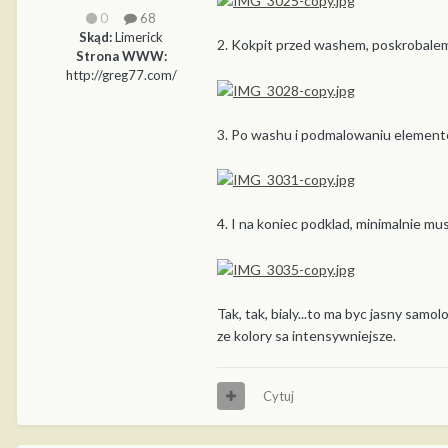
0
68
Skąd:
Limerick
2. Kokpit przed washem, poskrobalem 
Strona WWW:
http://greg77.com/
3. Po washu i podmalowaniu elemento
4. I na koniec podklad, minimalnie mu
Tak, tak, bialy...to ma byc jasny samo
ze kolory sa intensywniejsze.
Cytuj