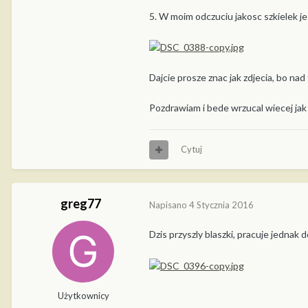
5. W moim odczuciu jakosc szkielek je
Dajcie prosze znac jak zdjecia, bo na
Pozdrawiam i bede wrzucal wiecej jak t
Cytuj
greg77
Napisano
4 Stycznia 2016
Dzis przyszly blaszki, pracuje jednak 
Użytkownicy