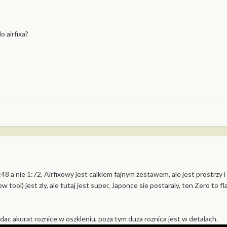
 airfixa?
1:48 a nie 1:72, Airfixowy jest calkiem fajnym zestawem, ale jest prostrzy
tool) jest zly, ale tutaj jest super, Japonce sie postaraly, ten Zero to fla
dac akurat roznice w oszkleniu, poza tym duza roznica jest w detalach.