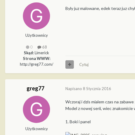
Byly juz malowane, edek teraz juz chyb
Użytkownicy
0
68
Skąd:
Limerick
Strona WWW:
http://greg77.com/
Cytuj
greg77
Napisano
8 Stycznia 2016
Wczoraj i dzis mialem czas na zabawe 
Model z nowej serii, wiec znakomicie
1. Boki i panel
Użytkownicy