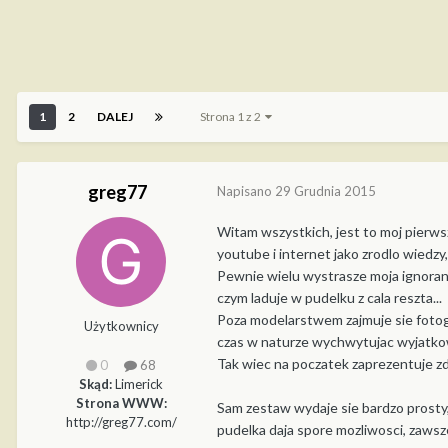
1
2
DALEJ
Strona 1 z 2
greg77
Napisano
29 Grudnia 2015
Witam wszystkich, jest to moj pierws
youtube i internet jako zrodlo wiedzy,
Pewnie wielu wystrasze moja ignoranc
czym laduje w pudelku z cala reszta...
Poza modelarstwem zajmuje sie fotogr
Użytkownicy
czas w naturze wychwytujac wyjatkow
Tak wiec na poczatek zaprezentuje z
0
68
Skąd:
Limerick
Strona WWW:
Sam zestaw wydaje sie bardzo prosty, 
http://greg77.com/
pudelka daja spore mozliwosci, zawsz