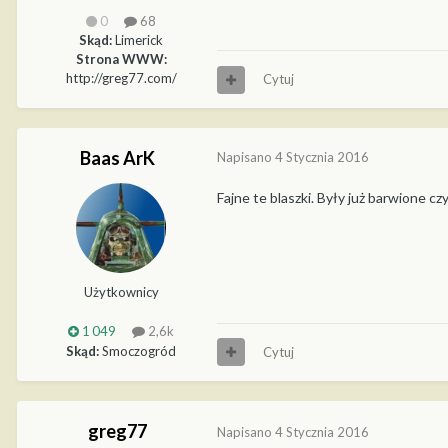
0
68
Skąd:
Limerick
Strona WWW:
http://greg77.com/
Cytuj
Baas ArK
Napisano
4 Stycznia 2016
Fajne te blaszki. Były już barwione c
Użytkownicy
1 049
2,6k
Skąd:
Smoczogród
Cytuj
greg77
Napisano
4 Stycznia 2016