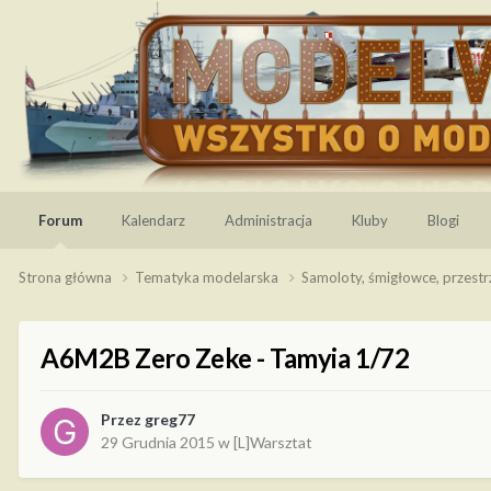
Forum
Kalendarz
Administracja
Kluby
Blogi
Strona główna
Tematyka modelarska
Samoloty, śmigłowce, przest
A6M2B Zero Zeke - Tamyia 1/72
Przez
greg77
29 Grudnia 2015
w
[L]Warsztat