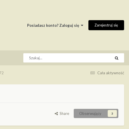
Zarejestruj się
Posiadasz konto? Zaloguj się
72
Cała aktywność
Share
Obserwujący
3