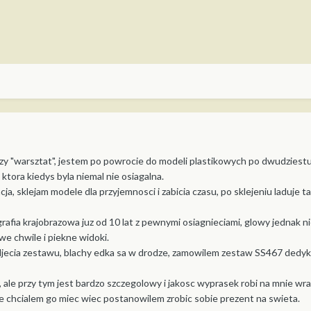
zy "warsztat", jestem po powrocie do modeli plastikowych po dwudziestu
 ktora kiedys byla niemal nie osiagalna.
ja, sklejam modele dla przyjemnosci i zabicia czasu, po sklejeniu laduje
afia krajobrazowa juz od 10 lat z pewnymi osiagnieciami, glowy jednak 
e chwile i piekne widoki.
djecia zestawu, blachy edka sa w drodze, zamowilem zestaw SS467 dedyk
ale przy tym jest bardzo szczegolowy i jakosc wyprasek robi na mnie wraze
e chcialem go miec wiec postanowilem zrobic sobie prezent na swieta.