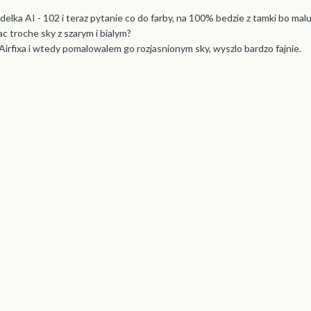
elka AI - 102 i teraz pytanie co do farby, na 100% bedzie z tamki bo maluj
c troche sky z szarym i bialym?
rfixa i wtedy pomalowalem go rozjasnionym sky, wyszlo bardzo fajnie.