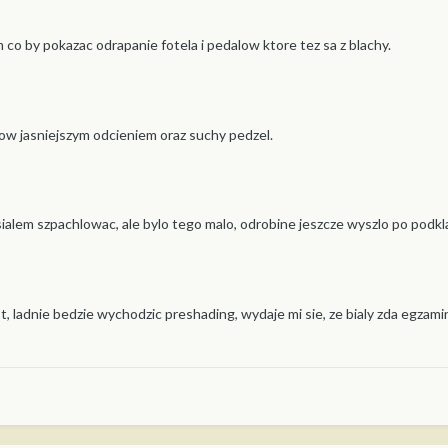
co by pokazac odrapanie fotela i pedalow ktore tez sa z blachy.
w jasniejszym odcieniem oraz suchy pedzel.
sialem szpachlowac, ale bylo tego malo, odrobine jeszcze wyszlo po podk
lot, ladnie bedzie wychodzic preshading, wydaje mi sie, ze bialy zda egzam