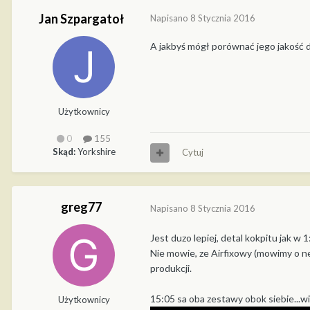
Jan Szpargatoł
Napisano
8 Stycznia 2016
A jakbyś mógł porównać jego jakość do
Użytkownicy
0
155
Skąd:
Yorkshire
Cytuj
greg77
Napisano
8 Stycznia 2016
Jest duzo lepiej, detal kokpitu jak w 
Nie mowie, ze Airfixowy (mowimy o new 
produkcji.
15:05 sa oba zestawy obok siebie...wi
Użytkownicy