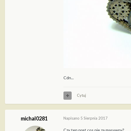
Cdn...
Cytuj
michal0281
Napisano
5 Sierpnia 2017
Czy ten pret cos nie za masywny?