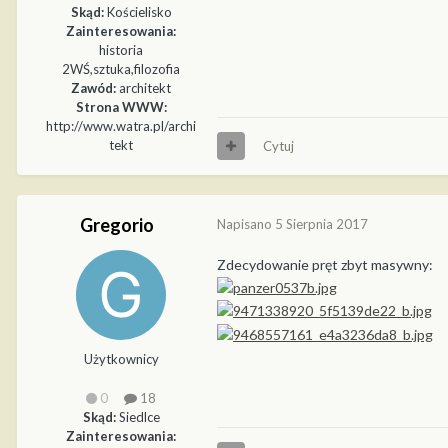
Skąd:
Kościelisko
Zainteresowania:
historia
2WŚ,sztuka,filozofia
Zawód:
architekt
Strona WWW:
http://www.watra.pl/archi
tekt
Cytuj
Gregorio
Napisano
5 Sierpnia 2017
Zdecydowanie pręt zbyt masywny:
Użytkownicy
0
18
Skąd:
Siedlce
Zainteresowania: