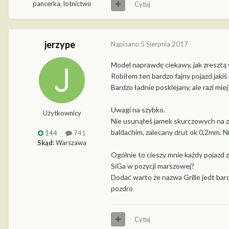
pancerka, lotnictwo
Cytuj
jerzype
Napisano
5 Sierpnia 2017
Model naprawdę ciekawy, jak zresztą
Robiłem ten bardzo fajny pojazd jakiś
Bardzo ładnie posklejany, ale razi mie
Uwagi na szybko.
Użytkownicy
Nie usunąłeś jamek skurczowych na za
baldachim, zalecany drut ok 0,2mm. 
144
741
Skąd:
Warszawa
Ogólnie to cieszy mnie każdy pojazd z
SiGa w pozycji marszowej?
Dodać warto że nazwa Grille jedt bar
pozdro
Cytuj