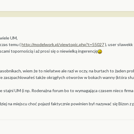
 wiele UM,
 czas temu (
http://modelwork.pl/viewtopic.php?t=55027
), user sławekk 
jscami topornością i aż prosi się o niewielką ingerencję
sobnikach, wiem że to niełatwe ale razi w oczy, na burtach to żaden pr
Nie zaszpachlowałeś także okrągłych otworów w bokach wanny (która sł
e stajni UM (i np. Rodena)na forum bo to wymagająca czasem nieco firma 
dziej na miejscu choć pojazd faktycznie powinien był nazywać się Bizon z