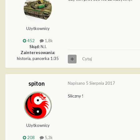
Użytkownicy
452
1,8k
Skąd:
N.I.
Zainteresowania:
historia, pancerka 1:35
Cytuj
spiton
Napisano
5 Sierpnia 2017
Sliczny !
Użytkownicy
208
5,3k