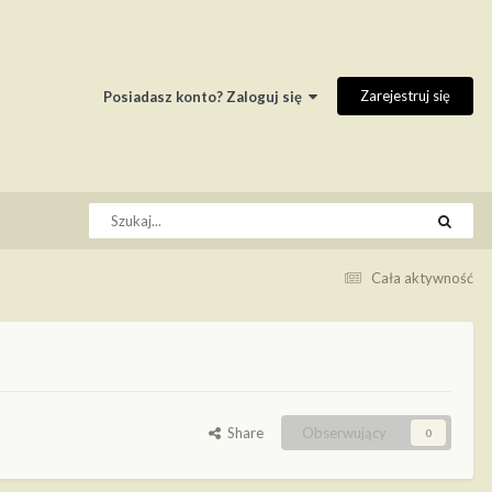
Zarejestruj się
Posiadasz konto? Zaloguj się
Cała aktywność
Share
Obserwujący
0