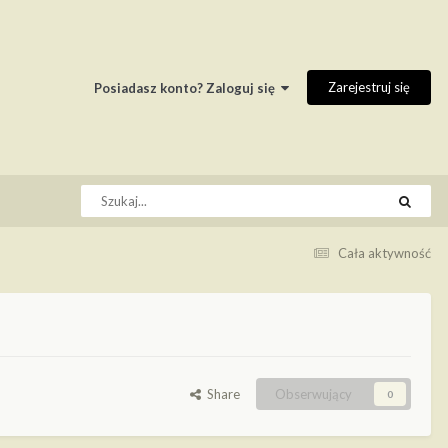
Zarejestruj się
Posiadasz konto? Zaloguj się
Cała aktywność
Share
Obserwujący
0