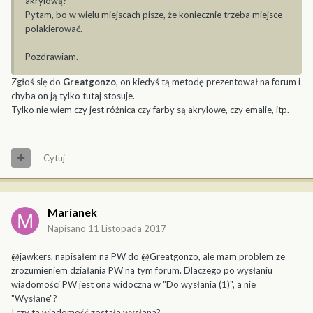
akrylową?
Pytam, bo w wielu miejscach pisze, że koniecznie trzeba miejsce
polakierować.
Pozdrawiam.
Zgłoś się do
Greatgonzo
, on kiedyś tą metodę prezentował na forum i
chyba on ją tylko tutaj stosuje.
Tylko nie wiem czy jest różnica czy farby są akrylowe, czy emalie, itp.
Cytuj
Marianek
Napisano
11 Listopada 2017
@jawkers, napisałem na PW do @Greatgonzo, ale mam problem ze
zrozumieniem działania PW na tym forum. Dlaczego po wysłaniu
wiadomości PW jest ona widoczna w "Do wysłania (1)", a nie
"Wysłane"?
I czy ta wiadomość została wysłana?