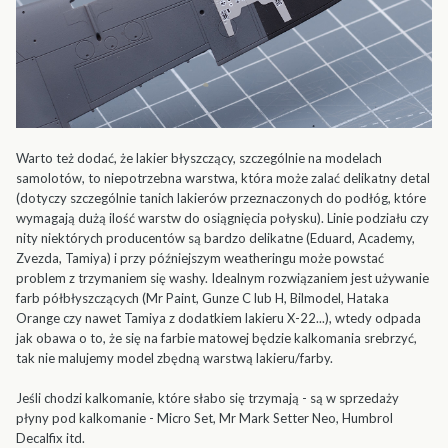
Warto też dodać, że lakier błyszczący, szczególnie na modelach
samolotów, to niepotrzebna warstwa, która może zalać delikatny detal
(dotyczy szczególnie tanich lakierów przeznaczonych do podłóg, które
wymagają dużą ilość warstw do osiągnięcia połysku). Linie podziału czy
nity niektórych producentów są bardzo delikatne (Eduard, Academy,
Zvezda, Tamiya) i przy późniejszym weatheringu może powstać
problem z trzymaniem się washy. Idealnym rozwiązaniem jest używanie
farb półbłyszczących (Mr Paint, Gunze C lub H, Bilmodel, Hataka
Orange czy nawet Tamiya z dodatkiem lakieru X-22...), wtedy odpada
jak obawa o to, że się na farbie matowej będzie kalkomania srebrzyć,
tak nie malujemy model zbędną warstwą lakieru/farby.
Jeśli chodzi kalkomanie, które słabo się trzymają - są w sprzedaży
płyny pod kalkomanie - Micro Set, Mr Mark Setter Neo, Humbrol
Decalfix itd.