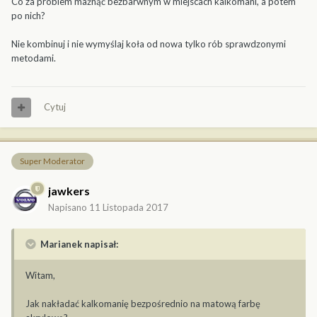
Co za problem maźnąć bezbarwnym w miejscach kalkomani, a potem
po nich?
Nie kombinuj i nie wymyślaj koła od nowa tylko rób sprawdzonymi
metodami.
Cytuj
Super Moderator
jawkers
Napisano
11 Listopada 2017
Marianek napisał:
Witam,
Jak nakładać kalkomanię bezpośrednio na matową farbę