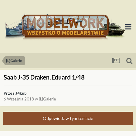
[L]Galerie
Saab J-35 Draken, Eduard 1/48
Przez
J4kub
6 Września 2018
w
[L]Galerie
Odpowiedz w tym temacie