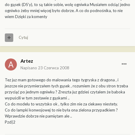
do gąsek (DS'y), to są takie sobie, wolę ogniwka Musiałem odciąć jedno
ogniwko żeby mniej więcej było dobrze. A co do podnośnika, to nie
wiem Dzięki za komenty
Cytuj
Artez
Napisano
23 Czerwca 2008
Tez juz mam gotowego do malowania tego tygryska z dragona , i
jeszcze nie przymierzałem tych gąsek , rozumiem że z obu stron trzeba
przyciąć po jednym ogniwku ? Zreszta juz gdzieś czytalem że baboka
wypuścili w tym zestawie z gąskami ..
Co do modelu to wszytsko ok , tylko zim nie za ciekawy niestety.
Co do lampki konwojowej to nie była ona zielona przypadkiem ?
Wprawdzie dobrze nie pamiętam ale ..
Pzd|2