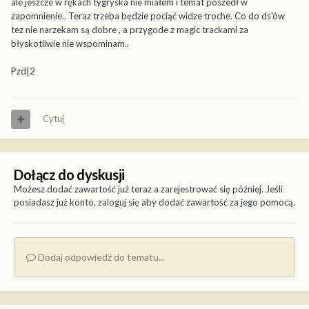
ale jeszcze w rękach tygryska nie miałem i temat poszedł w
zapomnienie.. Teraz trzeba będzie pociąć widze troche. Co do ds'ów
tez nie narzekam są dobre , a przygode z magic trackami za
błyskotliwie nie wspominam..
Pzd|2
Cytuj
Dołącz do dyskusji
Możesz dodać zawartość już teraz a zarejestrować się później. Jeśli
posiadasz już konto,
zaloguj się
aby dodać zawartość za jego pomocą.
Dodaj odpowiedź do tematu...