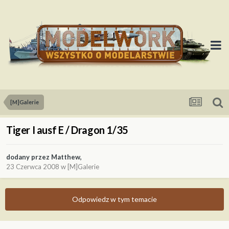
[M]Galerie
Tiger I ausf E / Dragon 1/35
dodany przez
Matthew
,
23 Czerwca 2008
w
[M]Galerie
Odpowiedz w tym temacie