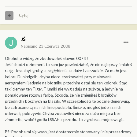
Cytuj
JŚ
Napisano
23 Czerwca 2008
Ohohoho widzę, że zbudowałeś sławne 007!!!
Jeśli chodzi o zimmerit to sam już powiedziałeś, że nie najlepszy i miałeś
rację. Jest zbyt gruby, a zagłębienia za duże i za rzadkie. Za mało jest
koloru Dunkelgelb, chyba nieco szarżowałeś przy malowaniu
aerografem i jedynie na błotniku przednim ostał się ten kolorek. Stąd
taki ciemny ten Tiger. Tłumiki nie wyglądają na zużyte, a jedynie na
pomalowane różową farbą. Szkoda, że nie zmieniłeś błotników
przednich i bocznych na blaszki. W szczególności te boczne denerwują,
bo zatracone są na nich linie podziału. Śmiało, mogłeś jeden z nich
oderwać, pokrzywić. Chyba zostawiłeś nieco za dużo miejsca bez
zimmeritu, wokół godła LSSAH z przodu. To z grubsza moje uwagi...
PS: Podoba mi się wash, jest dostatecznie stonowany i nie przesadzony