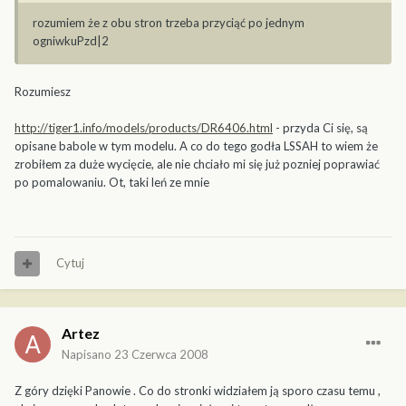
rozumiem że z obu stron trzeba przyciąć po jednym
ogniwkuPzd|2
Rozumiesz
http://tiger1.info/models/products/DR6406.html
- przyda Ci się, są
opisane babole w tym modelu. A co do tego godła LSSAH to wiem że
zrobiłem za duże wycięcie, ale nie chciało mi się już pozniej poprawiać
po pomalowaniu. Ot, taki leń ze mnie
Cytuj
Artez
Napisano
23 Czerwca 2008
Z góry dzięki Panowie . Co do stronki widziałem ją sporo czasu temu ,