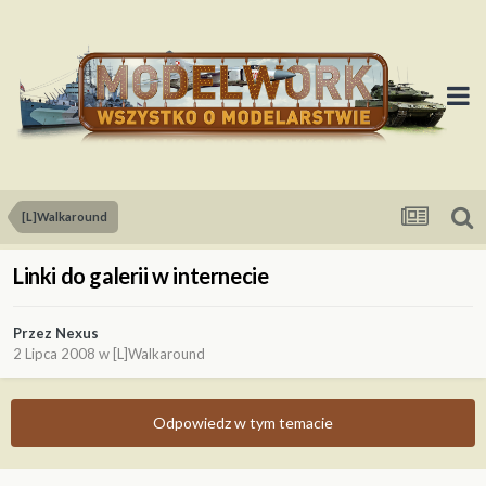
[L]Walkaround
Linki do galerii w internecie
Przez
Nexus
2 Lipca 2008
w
[L]Walkaround
Odpowiedz w tym temacie