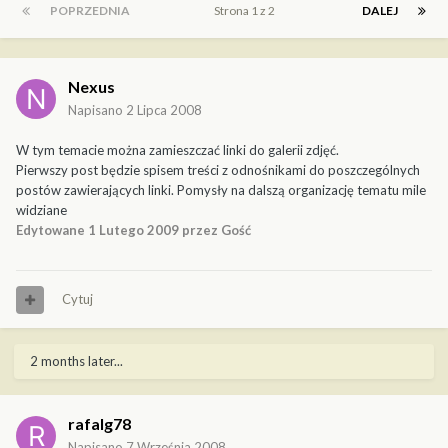
POPRZEDNIA
Strona 1 z 2
DALEJ
Nexus
Napisano
2 Lipca 2008
W tym temacie można zamieszczać linki do galerii zdjęć.
Pierwszy post będzie spisem treści z odnośnikami do poszczególnych
postów zawierających linki. Pomysły na dalszą organizację tematu mile
widziane
Edytowane
1 Lutego 2009
przez Gość
Cytuj
2 months later...
rafalg78
Napisano
7 Września 2008