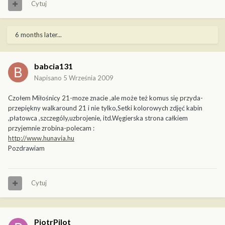
Cytuj
6 months later...
babcia131
Napisano
5 Września 2009
Czołem Miłośnicy 21-moze znacie ,ale może też komus się przyda-
przepiękny walkaround 21 i nie tylko,Setki kolorowych zdjęć kabin
,płatowca ,szczególy,uzbrojenie, itd.Węgierska strona całkiem
przyjemnie zrobina-polecam :
http://www.hunavia.hu
Pozdrawiam
Cytuj
PiotrPilot