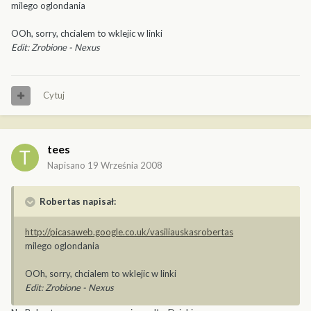
milego oglondania
OOh, sorry, chcialem to wklejic w linki
Edit: Zrobione - Nexus
Cytuj
tees
Napisano
19 Września 2008
Robertas napisał:
http://picasaweb.google.co.uk/vasiliauskasrobertas
milego oglondania
OOh, sorry, chcialem to wklejic w linki
Edit: Zrobione - Nexus