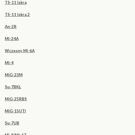
TS-11 Iskra
TS-11 Iskra 2
An-2R
Mi-24A
Wczesny Mi-6A
Mi-4
MiG-23M
Su-7BKL
MiG-25RBS
MiG-15UTI
Su-7UB