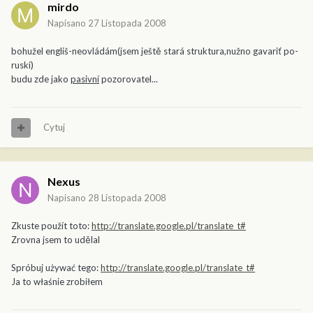
mirdo
Napisano
27 Listopada 2008
bohužel engliš-neovládám(jsem ještě stará struktura,nužno gavariť po-
ruski)
budu zde jako
pasivní
pozorovatel...
Cytuj
Nexus
Napisano
28 Listopada 2008
Zkuste použít toto:
http://translate.google.pl/translate_t#
Zrovna jsem to udělal
Spróbuj używać tego:
http://translate.google.pl/translate_t#
Ja to właśnie zrobiłem