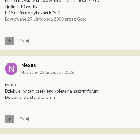
muzeum Vyškov čr :
www.mirdo.rajce.idnes.cz/Il-10
Iljušin Il-10 coptik
L-29 delfín (roztykování křídel)
Edytowane
27 Listopada 2008
przez Gość
Cytuj
Nexus
Napisano
23 Listopada 2008
mirdo
Dziękuję i witam czeskiego kolegę na naszym forum
Do you understand english?
Cytuj