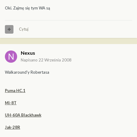
Oki. Zajmę się tym WA są
Cytuj
Nexus
Napisano
22 Września 2008
Walkaround'y Robertasa
Puma HC.1
Mi-8T
UH-60A Blackhawk
Jak-28R