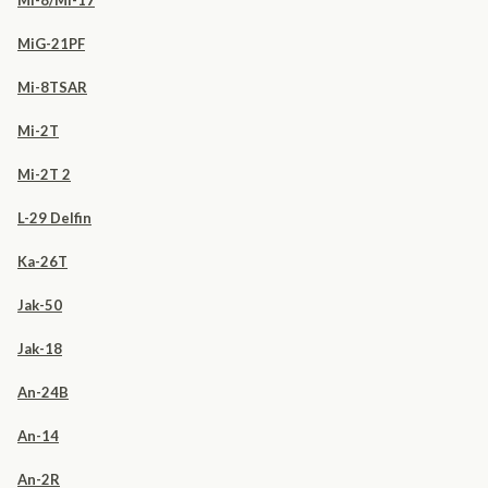
Mi-8/Mi-17
MiG-21PF
Mi-8TSAR
Mi-2T
Mi-2T 2
L-29 Delfin
Ka-26T
Jak-50
Jak-18
An-24B
An-14
An-2R