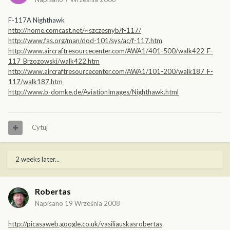
F-117A Nighthawk
http://home.comcast.net/~szczesnyb/f-117/
http://www.fas.org/man/dod-101/sys/ac/f-117.htm
http://www.aircraftresourcecenter.com/AWA1/401-500/walk422_F-
117_Brzozowski/walk422.htm
http://www.aircraftresourcecenter.com/AWA1/101-200/walk187_F-
117/walk187.htm
http://www.b-domke.de/AviationImages/Nighthawk.html
Cytuj
2 weeks later...
Robertas
Napisano
19 Września 2008
http://picasaweb.google.co.uk/vasiliauskasrobertas