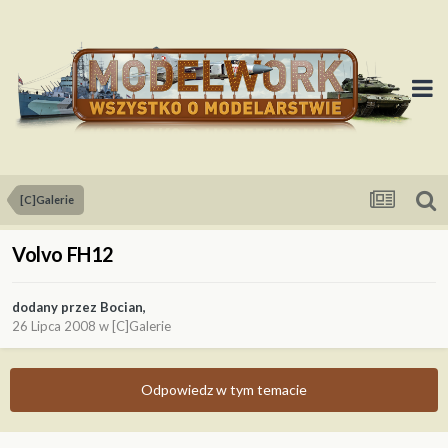
[C]Galerie
Volvo FH12
dodany przez
Bocian
,
26 Lipca 2008
w
[C]Galerie
Odpowiedz w tym temacie