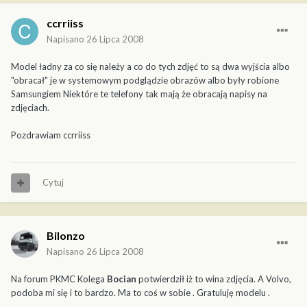
ccrriiss
Napisano
26 Lipca 2008
Model ładny za co się należy a co do tych zdjęć to są dwa wyjścia albo
"obracał" je w systemowym podglądzie obrazów albo były robione
Samsungiem Niektóre te telefony tak mają że obracają napisy na
zdjęciach.
Pozdrawiam ccrriiss
Cytuj
Bilonzo
Napisano
26 Lipca 2008
Na forum PKMC Kolega
Bocian
potwierdził iż to wina zdjęcia. A Volvo,
podoba mi się i to bardzo. Ma to coś w sobie . Gratuluję modelu .