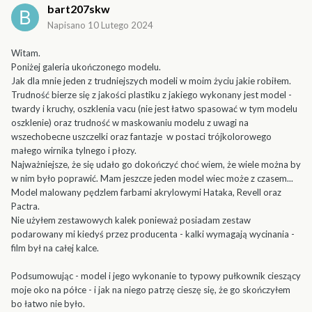
bart207skw
Napisano
10 Lutego 2024
Witam.
Poniżej galeria ukończonego modelu.
Jak dla mnie jeden z trudniejszych modeli w moim życiu jakie robiłem.
Trudność bierze się z jakości plastiku z jakiego wykonany jest model -
twardy i kruchy, oszklenia vacu (nie jest łatwo spasować w tym modelu
oszklenie) oraz trudność w maskowaniu modelu z uwagi na
wszechobecne uszczelki oraz fantazje w postaci trójkolorowego
małego wirnika tylnego i płozy.
Najważniejsze, że się udało go dokończyć choć wiem, że wiele można by
w nim było poprawić. Mam jeszcze jeden model wiec może z czasem...
Model malowany pędzlem farbami akrylowymi Hataka, Revell oraz
Pactra.
Nie użyłem zestawowych kalek ponieważ posiadam zestaw
podarowany mi kiedyś przez producenta - kalki wymagają wycinania -
film był na całej kalce.
Podsumowując - model i jego wykonanie to typowy pułkownik cieszący
moje oko na półce - i jak na niego patrzę cieszę się, że go skończyłem
bo łatwo nie było.