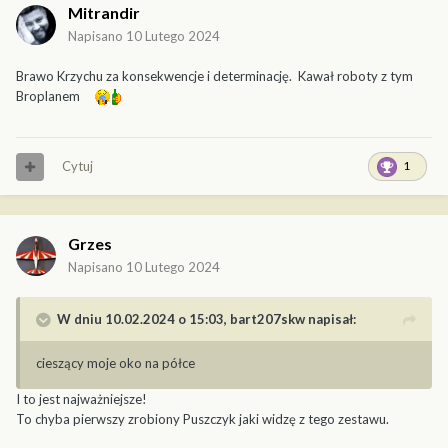
Mitrandir
Napisano
10 Lutego 2024
Brawo Krzychu za konsekwencje i determinację. Kawał roboty z tym
Broplanem
Cytuj
1
Grzes
Napisano
10 Lutego 2024
W dniu 10.02.2024 o 15:03,
bart207skw
napisał:
cieszący moje oko na półce
I to jest najważniejsze!
To chyba pierwszy zrobiony Puszczyk jaki widzę z tego zestawu.