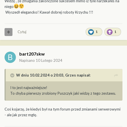
Widzę , że zmagania zakończone sukcesem mimo iż tyle narzekałeś na
niego
Wyszedł elegancko! Kawał dobrej roboty Krzychu !!!
Cytuj
1
1
bart207skw
Napisano
10 Lutego 2024
W dniu 10.02.2024 o 20:03,
Grzes
napisał:
I to jest najważniejsze!
To chyba pierwszy zrobiony Puszczyk jaki widzę z tego zestawu.
Coś kojarzę, że kiedyś był na tym forum przed zmianami serwerowymi
- ale jak przez mgłę.