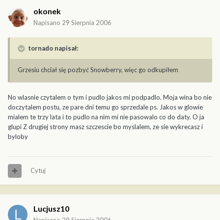
okonek
Napisano
29 Sierpnia 2006
tornado napisał:
Grzesiu chciał się pozbyć Snowberry, więc go odkupiłem
No wlasnie czytalem o tym i pudlo jakos mi podpadlo. Moja wina bo nie
doczytalem postu, ze pare dni temu go sprzedale ps. Jakos w glowie
mialem te trzy lata i to pudlo na nim mi nie pasowalo co do daty. O ja
glupi Z drugiej strony masz szczescie bo myslalem, ze sie wykrecasz i
byloby
Cytuj
Lucjusz10