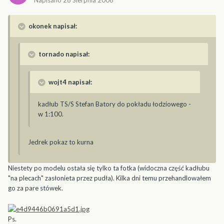
Napisano
28 Sierpnia 2006
okonek napisał:
tornado napisał:
wojt4 napisał:
kadłub TS/S Stefan Batory do pokładu łodziowego -
w 1:100.
Jedrek pokaz to kurna
Niestety po modelu ostała się tylko ta fotka (widoczna część kadłubu
"na plecach" zasłonieta przez pudła). Kilka dni temu przehandlowałem
go za pare stówek.
Ps.