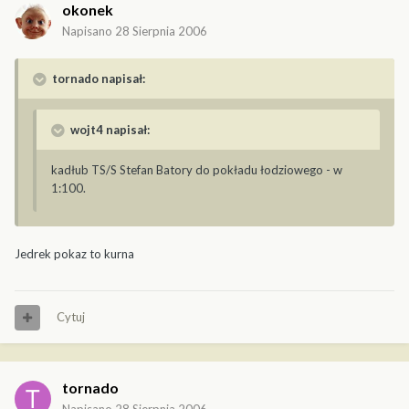
okonek
Napisano
28 Sierpnia 2006
tornado napisał:
wojt4 napisał:
kadłub TS/S Stefan Batory do pokładu łodziowego - w
1:100.
Jedrek pokaz to kurna
Cytuj
tornado