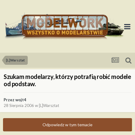
[L]Warsztat
Szukam modelarzy, którzy potrafią robić modele
od podstaw.
Przez
wojt4
28 Sierpnia 2006
w
[L]Warsztat
Odpowiedz w tym temacie