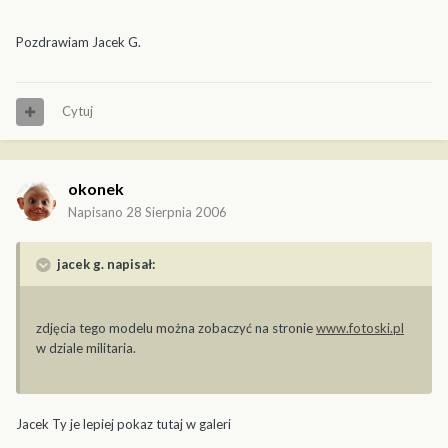
Pozdrawiam Jacek G.
Cytuj
okonek
Napisano
28 Sierpnia 2006
jacek g. napisał:
zdjęcia tego modelu można zobaczyć na stronie
www.fotoski.pl
w dziale militaria.
Jacek Ty je lepiej pokaz tutaj w galeri