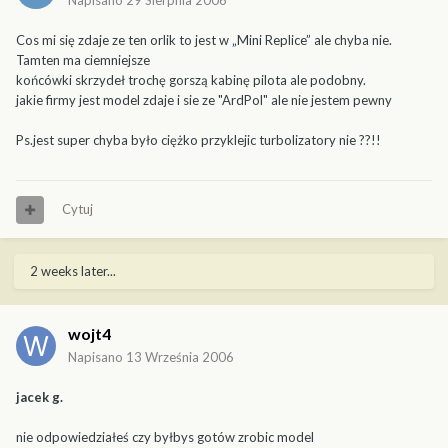
Napisano
29 Sierpnia 2006
Cos mi się zdaje ze ten orlik to jest w „Mini Replice” ale chyba nie.
Tamten ma ciemniejsze
końcówki skrzydeł trochę gorszą kabinę pilota ale podobny.
jakie firmy jest model zdaje i sie ze "ArdPol" ale nie jestem pewny
Ps.jest super chyba było ciężko przyklejic turbolizatory nie ??!!
Cytuj
2 weeks later...
wojt4
Napisano
13 Września 2006
jacek g.
nie odpowiedziałeś czy byłbys gotów zrobic model