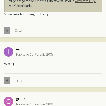
zdjęcia tego modelu można zobaczyć na stronie
www.fotoski.pl
w dziale militaria.
Mi się nie udało niczego zobaczyć.
Cytuj
imt
Napisano
28 Sierpnia 2006
to żałuj
Cytuj
gulus
Napisano
28 Sierpnia 2006