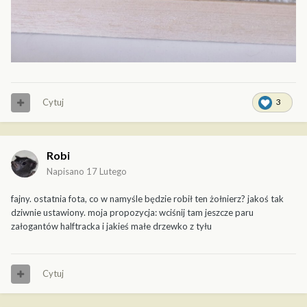
Cytuj
3
Robi
Napisano
17 Lutego
fajny. ostatnia fota, co w namyśle będzie robił ten żołnierz? jakoś tak
dziwnie ustawiony. moja propozycja: wciśnij tam jeszcze paru
załogantów halftracka i jakieś małe drzewko z tyłu
Cytuj