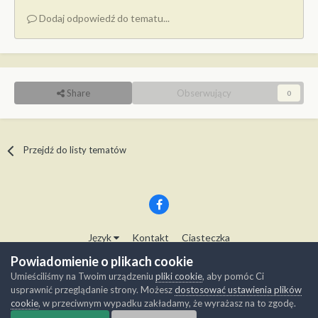
Dodaj odpowiedź do tematu...
Share
Obserwujący
0
Przejdź do listy tematów
Język
Kontakt
Ciasteczka
Copyright © Modelwork.pl
Powiadomienie o plikach cookie
Powered by Invision Community
Umieściliśmy na Twoim urządzeniu
pliki cookie
, aby pomóc Ci
usprawnić przeglądanie strony. Możesz
dostosować ustawienia plików
cookie
, w przeciwnym wypadku zakładamy, że wyrażasz na to zgodę.