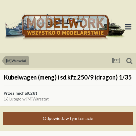
[M]Warsztat
Kubelwagen (meng) i sd.kfz.250/9 (dragon) 1/35
Przez
michal0281
16 Lutego
w
[M]Warsztat
Odpowiedz w tym temacie