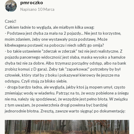
pmroczko
Napisano
10 Marca
Cześć!
Całkiem ładnie to wygląda, ale miałbym kilka uwag:
- Podstawa jest chyba za mała na 2 pojazdy... Nie jest to korzystne,
moim zdaniem, żeby one wystawały poza podstawę. Może
kibelwagena postawić na poboczu i niech sdkfz go omija?
- bo takie ustawienie "zderzak w zderzak" też nie jest realistyczne. Z
pojazdu pancernego widoczność jest słaba, maska wysoko a hamulce
chyba też nie za dobre. Albo trzymasz porządny odstęp, albo na bank
zrobisz komuś z D garaż. Żeby tak "zaparkować" potrzebny by był
człowiek, który stał by z boku i pokazywał kierowcy ile jeszcze ma
odstępu. Czyli stoją za blisko siebie.
- droga bardzo ładna, ale wygląda, jakby ktoś ją mopem umył, często
zmieniając wodę w wiaderku. Patrząc na to, że wozy pobielone a śniegu
nie ma, należy się spodziewać, że wszędzie jest pełno błota. W związku
z tym uważam, że powierzchnia drogi powinna być bardziej
jednorodnie błotna. Zresztą, zawsze warto sięgnąć po dokumentację: