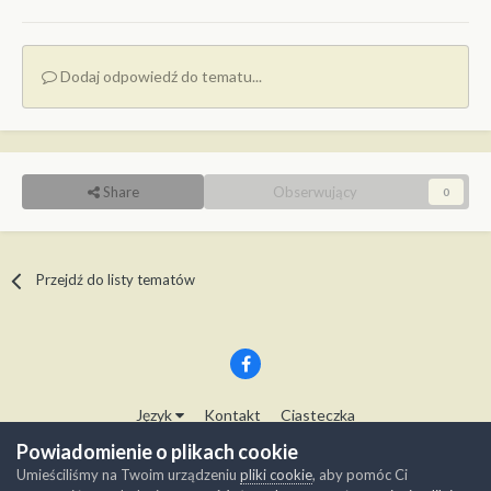
Dodaj odpowiedź do tematu...
Share
Obserwujący
0
Przejdź do listy tematów
Język
Kontakt
Ciasteczka
Copyright © Modelwork.pl
Powiadomienie o plikach cookie
Powered by Invision Community
Umieściliśmy na Twoim urządzeniu
pliki cookie
, aby pomóc Ci