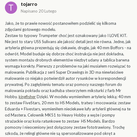
tojarro
Napisano
20 Lutego
Jako, że to prawie nowość postanowiłem podzielić się kilkoma
zdjęciami gotowego modelu.
Zestaw to typowy Trumpeter choć jest oznakowany jako I LOVE KIT.
Nie jest to stary USS Sulivans ale jakość detali jest nie równa. Jedne, jak
artyleria główna prezentują się ciekawie, drugie, jak 40 mm Boffors - na
odwrót. Model buduje się dobrze choć instrukcja nie jest dokładna,
system montażu drobnych elementów niezbyt udany a tablica barwna
wymaga korekty. Pierwszy z problemów na jaki musiałem rozwiązać to
malowanie. Publikacja z serii Super Drawings in 3D ma niewłaściwe
malowanie co niejako potwierdził autor rysunków w korespondencji
prywatnej. Po zagłębieniu tematu oraz pomocy naszego forum do
malowania pokładu oraz kadłuba stworzyłem miksturki z farb Mr
Hobby.
kingfisher
Dzięki. W modelu wymieniłem artylerię lekką: 40 mm
to zestaw FiveStars, 20 mm to HS Models, tratwy i mocowania: zestaw
Eduarda + Fivestars, wymieniłem nieciekawe lufy artylerii głównej na te
od Mastera. Celownik MK51 to Heavy Hobby a węże i pompy
strażackie oraz koła ratunkowe to zestaw HS Models. Bardzo
pomocny i nieoceniony jest dołączony zestaw fototrawiony. Trochę
szkoda, że relingi główne nie są spersonalizowane pod okręt a