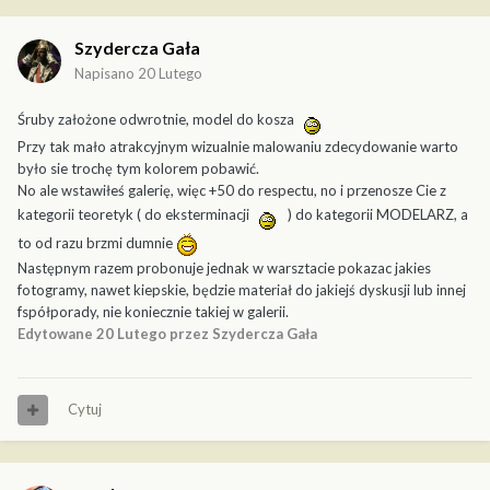
Szydercza Gała
Napisano
20 Lutego
Śruby założone odwrotnie, model do kosza
Przy tak mało atrakcyjnym wizualnie malowaniu zdecydowanie warto
było sie trochę tym kolorem pobawić.
No ale wstawiłeś galerię, więc +50 do respectu, no i przenosze Cie z
kategorii teoretyk ( do eksterminacji
) do kategorii MODELARZ, a
to od razu brzmi dumnie
Następnym razem probonuje jednak w warsztacie pokazac jakies
fotogramy, nawet kiepskie, będzie materiał do jakiejś dyskusji lub innej
fspółporady, nie koniecznie takiej w galerii.
Edytowane
20 Lutego
przez Szydercza Gała
Cytuj