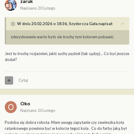
zaruk
Napisano
20 Lutego
W dniu 20.02.2026 o 18:36,
Szydercza Gała
napisał:
zdecydowanie warto było sie trochę tym kolorem pobawić.
Jest tu trochę rozjaśnień, jakiś suchy pędzel (tak sądzę)... Co byś jeszcze
dodał?
Cytuj
Oko
Napisano
20 Lutego
Podoba się dobra robota. Mam uwagę zapytanie czy zawieszka koła
ratunkowego powinna być w kolorze tegoż koła . Co do farby jaką był