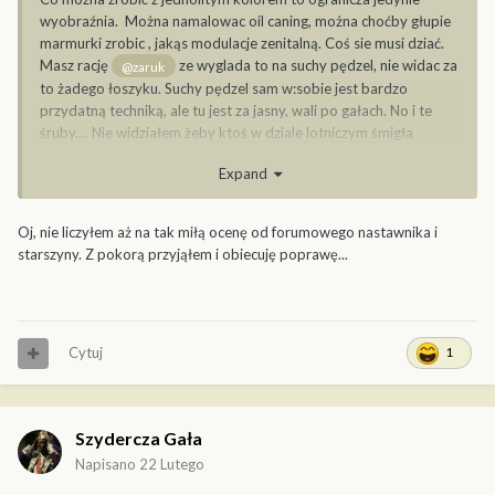
wyobraźnia. Można namalowac oil caning, można choćby głupie
marmurki zrobic , jakąs modulacje zenitalną. Coś sie musi dziać.
Masz rację
ze wyglada to na suchy pędzel, nie widac za
@zaruk
to żadego łoszyku. Suchy pędzel sam w:sobie jest bardzo
przydatną techniką, ale tu jest za jasny, wali po gałach. No i te
śruby.... Nie widziałem żeby ktoś w dziale lotniczym śmigła
odwrotnie wklejał, a u nas... ciekawostka
Expand
Oj, nie liczyłem aż na tak miłą ocenę od forumowego nastawnika i
starszyny. Z pokorą przyjąłem i obiecuję poprawę...
Cytuj
1
Szydercza Gała
Napisano
22 Lutego