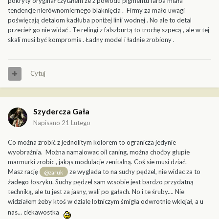
pokryty oryginał czytałem że z powodu pigmentu farba miała
tendencje nierównomiernego blaknięcia . Firmy za mało uwagi
poświęcają detalom kadłuba poniżej linii wodnej . No ale to detal
przecież go nie widać . Te relingi z falszburtą to trochę szpecą , ale w tej
skali musi być kompromis . Ładny model i ładnie zrobiony .
Cytuj
Szydercza Gała
Napisano
21 Lutego
Co można zrobić z jednolitym kolorem to ogranicza jedynie
wyobraźnia. Można namalowac oil caning, można choćby głupie
marmurki zrobic , jakąs modulacje zenitalną. Coś sie musi dziać.
Masz rację
ze wyglada to na suchy pędzel, nie widac za to
@zaruk
żadego łoszyku. Suchy pędzel sam w:sobie jest bardzo przydatną
techniką, ale tu jest za jasny, wali po gałach. No i te śruby.... Nie
widziałem żeby ktoś w dziale lotniczym śmigła odwrotnie wklejał, a u
nas... ciekawostka