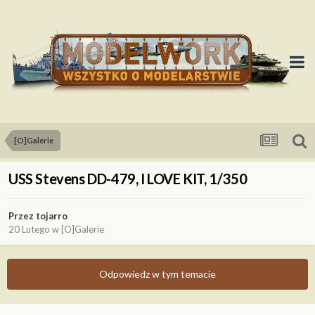
[O]Galerie
USS Stevens DD-479, I LOVE KIT, 1/350
Przez
tojarro
20 Lutego
w
[O]Galerie
Odpowiedz w tym temacie