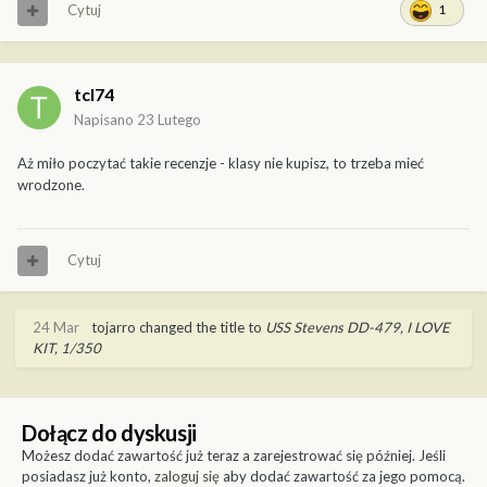
Cytuj
1
tcl74
Napisano
23 Lutego
Aż miło poczytać takie recenzje - klasy nie kupisz, to trzeba mieć
wrodzone.
Cytuj
24 Mar
tojarro
changed the title to
USS Stevens DD-479, I LOVE
KIT, 1/350
Dołącz do dyskusji
Możesz dodać zawartość już teraz a zarejestrować się później. Jeśli
posiadasz już konto,
zaloguj się
aby dodać zawartość za jego pomocą.