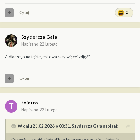
Cytuj
2
Szydercza Gała
Napisano
22 Lutego
A dlaczego na fejsie jest dwa razy więcej zdjęć?
Cytuj
tojarro
Napisano
22 Lutego
W dniu 21.02.2026 o 00:31,
Szydercza Gała
napisał:
Co można zrobić z jednolitym kolorem to ogranicza jedynie