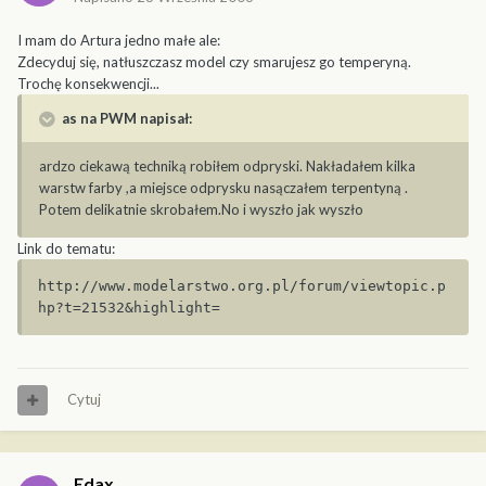
I mam do Artura jedno małe ale:
Zdecyduj się, natłuszczasz model czy smarujesz go temperyną.
Trochę konsekwencji...
as na PWM napisał:
ardzo ciekawą techniką robiłem odpryski. Nakładałem kilka
warstw farby ,a miejsce odprysku nasączałem terpentyną .
Potem delikatnie skrobałem.No i wyszło jak wyszło
Link do tematu:
http://www.modelarstwo.org.pl/forum/viewtopic.p
hp?t=21532&highlight=
Cytuj
Edax