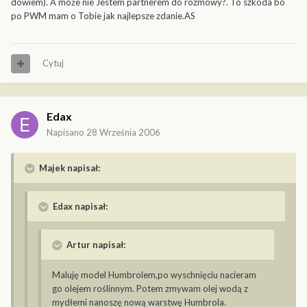
dowiem). A może nie Jestem partnerem do rozmowy?. To szkoda bo
po PWM mam o Tobie jak najlepsze zdanie.AS
Cytuj
Edax
Napisano
28 Września 2006
Majek napisał:
Edax napisał:
Artur napisał:
Maluję model Humbrolem,po wyschnięciu nacieram
go olejem roślinnym. Potem zmywam olej wodą z
mydłemi nanoszę nową warstwę Humbrola.