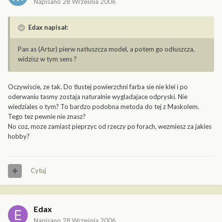
Napisano
28 Września 2006
Edax napisał:
Pan as (Artur) pierw natłuszcza model, a potem go odłuszcza,
widzisz w tym sens ?
Oczywiscie, ze tak. Do tlustej powierzchni farba sie nie klei i po
oderwaniu tasmy zostaja naturalnie wygladajace odpryski. Nie
wiedziales o tym? To bardzo podobna metoda do tej z Maskolem.
Tego tez pewnie nie znasz?
No coz, moze zamiast pieprzyc od rzeczy po forach, wezmiesz za jakies
hobby?
Cytuj
Edax
Napisano
28 Września 2006