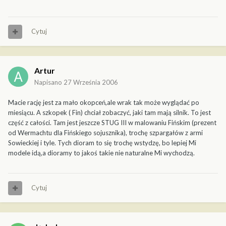
Cytuj
Artur
Napisano
27 Września 2006
Macie rację jest za mało okopceń,ale wrak tak może wyglądać po
miesiącu. A szkopek ( Fin) chciał zobaczyć, jaki tam mają silnik. To jest
część z całości. Tam jest jeszcze STUG III w malowaniu Fińskim (prezent
od Wermachtu dla Fińskiego sojusznika), trochę szpargałów z armi
Sowieckiej i tyle. Tych dioram to się trochę wstydzę, bo lepiej Mi
modele idą,a dioramy to jakoś takie nie naturalne Mi wychodzą.
Cytuj