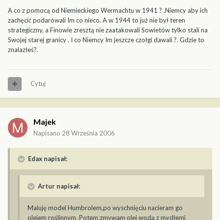
A co z pomocą od Niemieckiego Wermachtu w 1941 ? .Niemcy aby ich
zachęcić podarowali Im co nieco. A w 1944 to już nie był teren
strategiczny, a Finowie zresztą nie zaatakowali Sowietów tylko stali na
Swojej starej granicy . I co Niemcy Im jeszcze czołgi dawali ?. Gdzie to
znalazłeś?.
Cytuj
Majek
Napisano
28 Września 2006
Edax napisał:
Artur napisał:
Maluję model Humbrolem,po wyschnięciu nacieram go
olejem roślinnym. Potem zmywam olej wodą z mydłemi