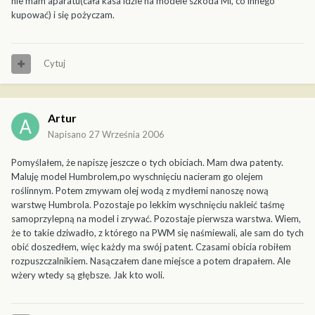
nie mam aparatu(cała kasa idzie na modele szkoda Mi, co innego
kupować) i się pożyczam.
Cytuj
Artur
Napisano
27 Września 2006
Pomyślałem, że napiszę jeszcze o tych obiciach. Mam dwa patenty.
Maluję model Humbrolem,po wyschnięciu nacieram go olejem
roślinnym. Potem zmywam olej wodą z mydłemi nanoszę nową
warstwę Humbrola. Pozostaje po lekkim wyschnięciu nakleić taśmę
samoprzylepną na model i zrywać. Pozostaje pierwsza warstwa. Wiem,
że to takie dziwadło, z którego na PWM się naśmiewali, ale sam do tych
obić doszedłem, więc każdy ma swój patent. Czasami obicia robiłem
rozpuszczalnikiem. Nasączałem dane miejsce a potem drapałem. Ale
wżery wtedy są głębsze. Jak kto woli.