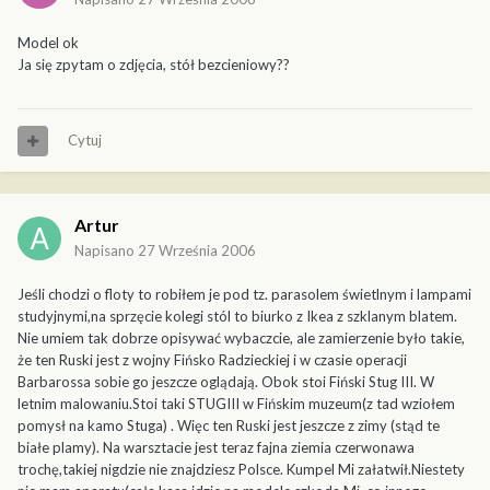
Model ok
Ja się zpytam o zdjęcia, stół bezcieniowy??
Cytuj
Artur
Napisano
27 Września 2006
Jeśli chodzi o floty to robiłem je pod tz. parasolem świetlnym i lampami
studyjnymi,na sprzęcie kolegi stól to biurko z Ikea z szklanym blatem.
Nie umiem tak dobrze opisywać wybaczcie, ale zamierzenie było takie,
że ten Ruski jest z wojny Fińsko Radzieckiej i w czasie operacji
Barbarossa sobie go jeszcze oglądają. Obok stoi Fiński Stug III. W
letnim malowaniu.Stoi taki STUGIII w Fińskim muzeum(z tad wziołem
pomysł na kamo Stuga) . Więc ten Ruski jest jeszcze z zimy (stąd te
białe plamy). Na warsztacie jest teraz fajna ziemia czerwonawa
trochę,takiej nigdzie nie znajdziesz Polsce. Kumpel Mi załatwił.Niestety