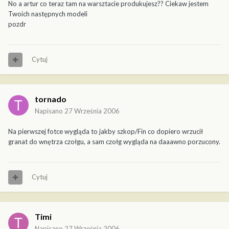
No a artur co teraz tam na warsztacie produkujesz?? Ciekaw jestem
Twoich następnych modeli
pozdr
Cytuj
tornado
Napisano
27 Września 2006
Na pierwszej fotce wygląda to jakby szkop/Fin co dopiero wrzucił
granat do wnętrza czołgu, a sam czołg wygląda na daaawno porzucony.
Cytuj
Timi
Napisano
27 Września 2006