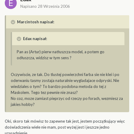
Napisano
28 Września 2006
Marcintosh napisał:
Edax napisał:
Pan as (Artur) pierw natłuszcza model, a potem go
odłuszcza, widzisz w tym sens ?
Oczywiscie, ze tak. Do tlustej powierzchni farba sie nie klei i po
oderwaniu tasmy zostaja naturalnie wygladajace odpryski. Nie
wiedziales o tym? To bardzo podobna metoda do tej z
Maskolem. Tego tez pewnie nie znasz?
No coz, moze zamiast pieprzyc od rzeczy po forach, wezmiesz za
jakies hobby?
Oki, skoro tak mówisz to zapewne tak jest, jestem początkujący więc
doświadczenia wiele nie mam, post wyżej jest i jeszcze jedno
uzasadnienie.