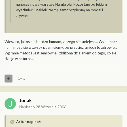
nanoszę nową warstwę Humbrola. Pozostaje po lekkim
wyschnięciu nakleić taśmę samoprzylepną na model i
zrywać.
Wiesz co, jakos nie bardzo kumam, z czego sie smiejesz... Wytlumacz
nam, moze sie wszyscy posmiejemy, bo przeciez smiech to zdrowie...
Wg mnie metoda jest sensowna i zblizona dzialaniem do tego, co sie
dzieje w naturze...
Cytuj
Jonak
Napisano
28 Września 2006
Artur napisał: