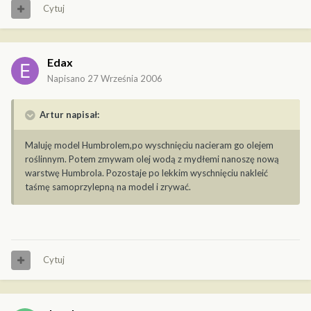
Cytuj
Edax
Napisano
27 Września 2006
Artur napisał:
Maluję model Humbrolem,po wyschnięciu nacieram go olejem
roślinnym. Potem zmywam olej wodą z mydłemi nanoszę nową
warstwę Humbrola. Pozostaje po lekkim wyschnięciu nakleić
taśmę samoprzylepną na model i zrywać.
Cytuj