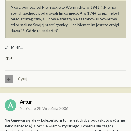
A co z pomocą od Niemieckiego Wermachtu w 1941 ? .Niemcy
aby ich zachęcić podarowali Im co nieco. A w 1944 to już nie był
teren strategiczny, a Finowie zresztą nie zaatakowali Sowietów
tylko stali na Swojej starej granicy . I co Niemcy Im jeszcze czołgi
dawali ?. Gdzie to znalazłeś?.
Eh, eh, eh...
Klik!
Cytuj
Artur
Napisano
28 Września 2006
Nie Gniewaj się ale w koleżeńskim tonie jest chyba podyskutować a nie
tylko hehehehe(Ja też nie wiem wszystkiego ,i chętnie sie czegoś