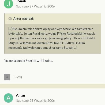
Jonak
Napisano
27 Września 2006
Artur napisał:
[...]Nie umiem tak dobrze opisywać wybaczcie, ale zamierzenie
było takie, że ten Ruski jest z wojny Fińsko Radzieckiej i w czasie
operacji Barbarossa sobie go jeszcze oglądają. Obok stoi Fiński
Stug III. W letnim malowaniu.Stoi taki STUGIII w Fińskim
muzeum(z tad wziołem pomysł na kamo Stuga)[...].
Finlandia kupiła Stugi III w '44 roku...
Cytuj
Artur
Napisano
28 Września 2006