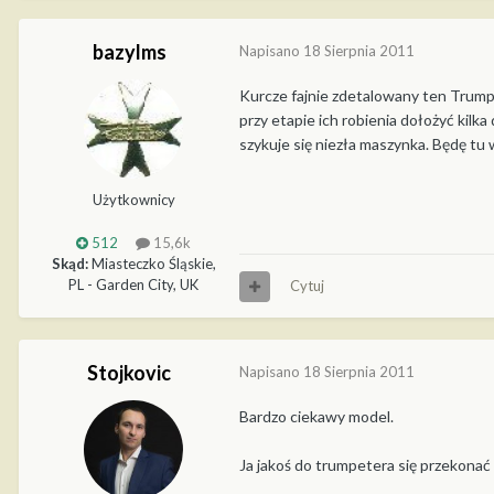
bazylms
Napisano
18 Sierpnia 2011
Kurcze fajnie zdetalowany ten Trump
przy etapie ich robienia dołożyć kilk
szykuje się niezła maszynka. Będę tu
Użytkownicy
512
15,6k
Skąd:
Miasteczko Śląskie,
PL - Garden City, UK
Cytuj
Stojkovic
Napisano
18 Sierpnia 2011
Bardzo ciekawy model.
Ja jakoś do trumpetera się przekonać