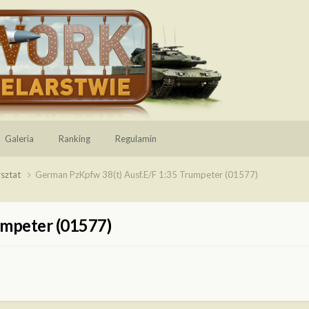
Galeria
Ranking
Regulamin
sztat
German PzKpfw 38(t) Ausf.E/F 1:35 Trumpeter (01577)
umpeter (01577)