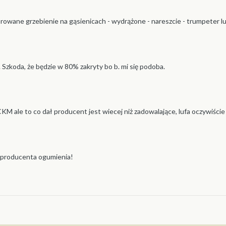
owane grzebienie na gąsienicach - wydrążone - nareszcie - trumpeter lu
zkoda, że będzie w 80% zakryty bo b. mi się podoba.
M ale to co dał producent jest wiecej niż zadowalające, lufa oczywiśc
s producenta ogumienia!