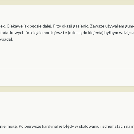
ek. Ciekawe jak będzie dalej. Przy okazji gąsienic. Zawsze używałem g
a dodatkowych fotek jak montujesz te (o ile są do klejenia) byłbym wdzięcz
 wpadał.
 nie mogę. Po pierwsze kardynalne błędy w skalowaniu i schematach na i