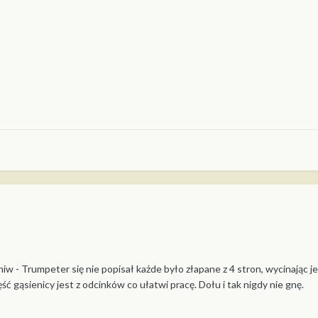
w - Trumpeter się nie popisał każde było złapane z 4 stron, wycinając j
ść gąsienicy jest z odcinków co ułatwi pracę. Dołu i tak nigdy nie gnę.