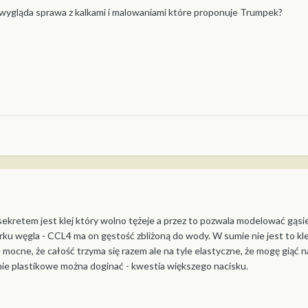
k wygląda sprawa z kalkami i malowaniami które proponuje Trumpek?
sekretem jest klej który wolno tężeje a przez to pozwala modelować gąsie
u węgla - CCL4 ma on gęstość zbliżoną do wody. W sumie nie jest to klej 
e mocne, że całość trzyma się razem ale na tyle elastyczne, że mogę giąć
ie plastikowe można doginać - kwestia większego nacisku.