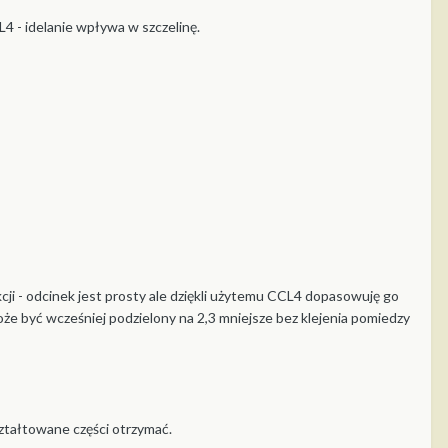
L4 - idelanie wpływa w szczelinę.
kcji - odcinek jest prosty ale dziękli użytemu CCL4 dopasowuję go
może być wcześniej podzielony na 2,3 mniejsze bez klejenia pomiedzy
ształtowane części otrzymać.