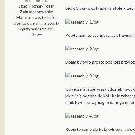
0
760
Skąd:
Poznań/Posen
Biorę 1 ogniwko kładę na stole grzebi
Zainteresowania:
Modelarstwo, technika
wosjkowa, gaming, sporty
wytrzymałościowo -
siłowe.
Powtarzam te czynności aż otrzymam
Dbam by było prosto poprzez przyłoże
Gdy już mam pierwszy odcinek - zwykle
jak mi się podoba do kół i koła zębat
nimi. Kwestia wymagań danego mode
Robię to samo dla koła tylnego i role