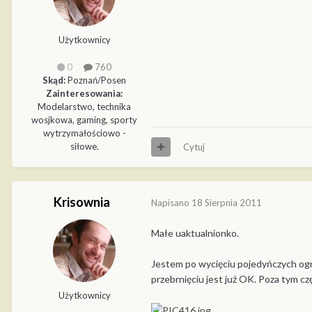
Użytkownicy
0
760
Skąd:
Poznań/Posen
Zainteresowania:
Modelarstwo, technika
wosjkowa, gaming, sporty
wytrzymałościowo -
siłowe.
Cytuj
Krisownia
Napisano
18 Sierpnia 2011
Małe uaktualnionko.
Jestem po wycięciu pojedyńczych ogni
przebrnięciu jest już OK. Poza tym czę
Użytkownicy