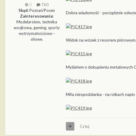
0
760
Skąd:
Poznań/Posen
Dobra wiadomość - porządznie odwzor
Zainteresowania:
Modelarstwo, technika
wosjkowa, gaming, sporty
wytrzymałościowo -
siłowe.
Widok na wózek z resorem piórowym. S
Myślałem o dokupieniu metalowych CK
Miła niespodzianka - na rolkach napi
Cytuj