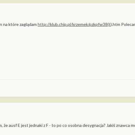
on na które zaglądam
http://klub.chip.pl/krzemek/pzkpfw38(t
).htm Polec
tam, że ausf E jest jednaki z F - to po co osobna desygnacja? Jakiś znawca