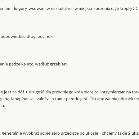
eniem do góry, wsuwam w nie kolejne i w miejsce łaczenia daję kroplę CC
 odpowiednio długi odcinek.
nie pędzelka etc. wzdłuż grzebieni.
 jest to dół + długość dla przedniego koła biorę to i przymierzam na tra
ego bądź napinacza - zależy co tam z przodu jest. Dla ułatwienia odcinek 
lu.
k. generalnie wyobraź sobie zero przecięte po ukosie - chcemy takie 2 uk