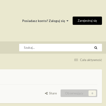
Zarejestruj się
Posiadasz konto? Zaloguj się
Cała aktywność
Share
Obserwujący
0