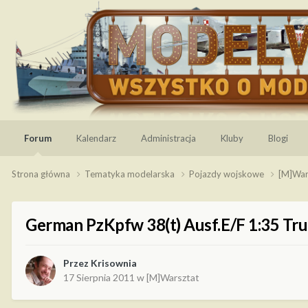
Forum
Kalendarz
Administracja
Kluby
Blogi
Strona główna
Tematyka modelarska
Pojazdy wojskowe
[M]War
German PzKpfw 38(t) Ausf.E/F 1:35 Tr
Przez
Krisownia
17 Sierpnia 2011
w
[M]Warsztat