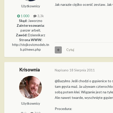
Jak narazie ciężko ocenić zestaw. Ja
Użytkownicy
1 000
3,3k
Skąd:
Jaworzno
Zainteresowania:
panzer arbeit.
Zawód:
Dziennikarz
Strona WWW:
http://stojkovicmodels.tn
b.pl/news.php
Cytuj
Krisownia
Napisano
18 Sierpnia 2011
@Bazylms Jeśli chodzi o gąsienice to 
tam gęsta maź. Ja używam czterochlork
sobą potem klei. Wiązanie jest na tyl
Ale nawet twarde, wyschnięte gąsien
Użytkownicy
Procedura: