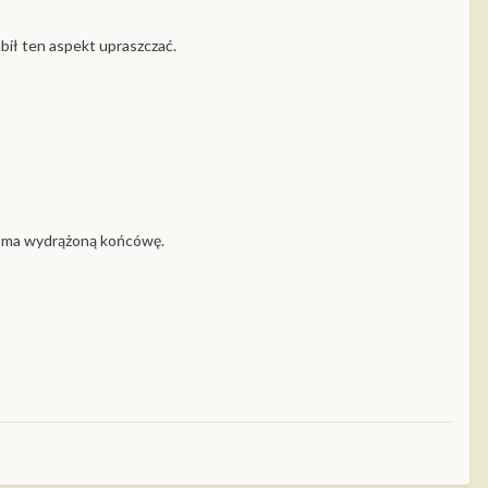
bił ten aspekt upraszczać.
ie ma wydrążoną końcówę.