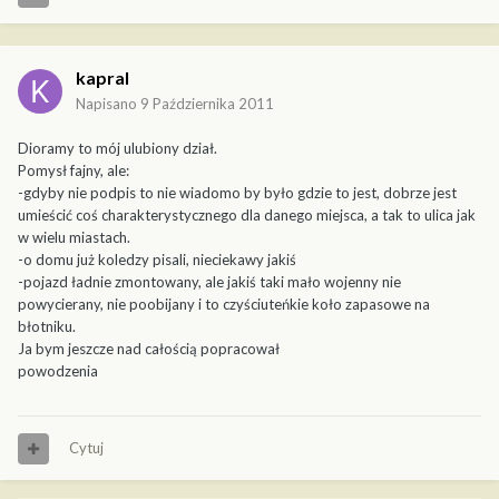
kapral
Napisano
9 Października 2011
Dioramy to mój ulubiony dział.
Pomysł fajny, ale:
-gdyby nie podpis to nie wiadomo by było gdzie to jest, dobrze jest
umieścić coś charakterystycznego dla danego miejsca, a tak to ulica jak
w wielu miastach.
-o domu już koledzy pisali, nieciekawy jakiś
-pojazd ładnie zmontowany, ale jakiś taki mało wojenny nie
powycierany, nie poobijany i to czyściuteńkie koło zapasowe na
błotniku.
Ja bym jeszcze nad całością popracował
powodzenia
Cytuj