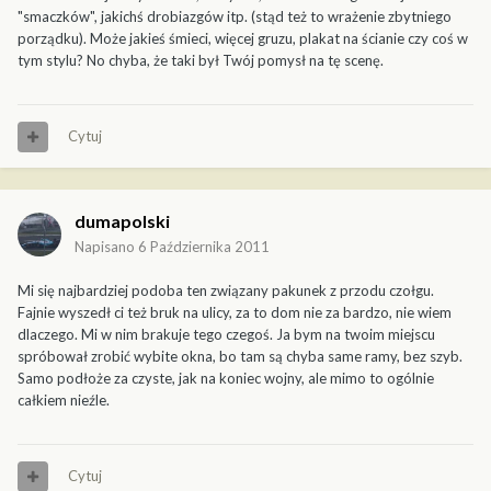
"smaczków", jakichś drobiazgów itp. (stąd też to wrażenie zbytniego
porządku). Może jakieś śmieci, więcej gruzu, plakat na ścianie czy coś w
tym stylu? No chyba, że taki był Twój pomysł na tę scenę.
Cytuj
dumapolski
Napisano
6 Października 2011
Mi się najbardziej podoba ten związany pakunek z przodu czołgu.
Fajnie wyszedł ci też bruk na ulicy, za to dom nie za bardzo, nie wiem
dlaczego. Mi w nim brakuje tego czegoś. Ja bym na twoim miejscu
spróbował zrobić wybite okna, bo tam są chyba same ramy, bez szyb.
Samo podłoże za czyste, jak na koniec wojny, ale mimo to ogólnie
całkiem nieźle.
Cytuj