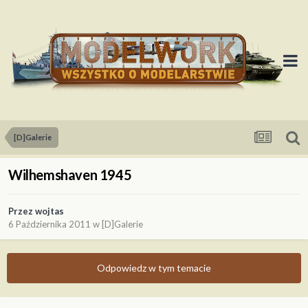
[D]Galerie
Wilhemshaven 1945
Przez
wojtas
6 Października 2011
w
[D]Galerie
Odpowiedz w tym temacie