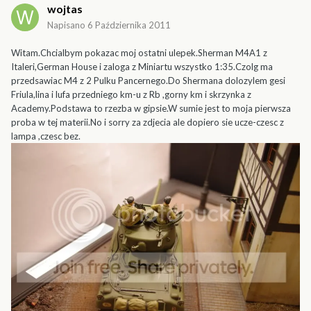
wojtas
Napisano
6 Października 2011
Witam.Chcialbym pokazac moj ostatni ulepek.Sherman M4A1 z
Italeri,German House i zaloga z Miniartu wszystko 1:35.Czolg ma
przedsawiac M4 z 2 Pulku Pancernego.Do Shermana dolozylem gesi
Friula,lina i lufa przedniego km-u z Rb ,gorny km i skrzynka z
Academy.Podstawa to rzezba w gipsie.W sumie jest to moja pierwsza
proba w tej materii.No i sorry za zdjecia ale dopiero sie ucze-czesc z
lampa ,czesc bez.