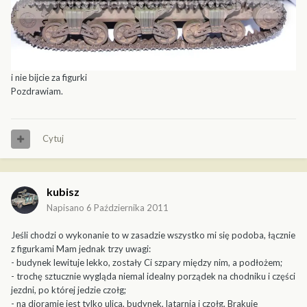
i nie bijcie za figurki
Pozdrawiam.
Cytuj
kubisz
Napisano
6 Października 2011
Jeśli chodzi o wykonanie to w zasadzie wszystko mi się podoba, łącznie
z figurkami Mam jednak trzy uwagi:
- budynek lewituje lekko, zostały Ci szpary między nim, a podłożem;
- trochę sztucznie wygląda niemal idealny porządek na chodniku i części
jezdni, po której jedzie czołg;
- na dioramie jest tylko ulica, budynek, latarnia i czołg. Brakuje