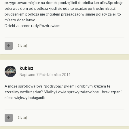
przygotowac miejsce na domek ponizej linii chodnika lub ulicy.Sprobuje
oderwac dom od podloza -jesli sie uda to osadze go troche nizej.Z
brudzeniem podloza nie chcialem przesadzac-w sumie polacy zajeli to
miasto dosc latwo.
Dzieki za cenne rady.Pozdrawiam
Cytuj
kubisz
Napisano
7 Października 2011
A może spróbowałbyś "podsypać" pyłem i drobnym gruzem te
szczeliny wzdłuż ścian? Miałbyś dwie sprawy załatwione - brak szpar i
nieco większy bałaganik
Cytuj