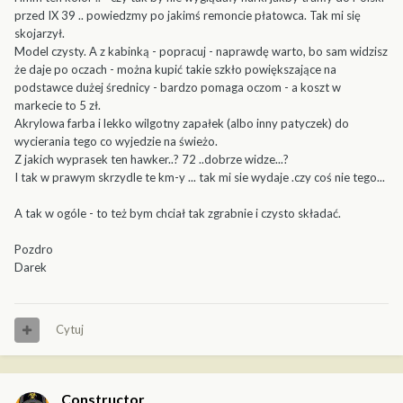
przed IX 39 .. powiedzmy po jakimś remoncie płatowca. Tak mi się
skojarzył.
Model czysty. A z kabinką - popracuj - naprawdę warto, bo sam widzisz
że daje po oczach - można kupić takie szkło powiększające na
podstawce dużej średnicy - bardzo pomaga oczom - a koszt w
markecie to 5 zł.
Akrylowa farba i lekko wilgotny zapałek (albo inny patyczek) do
wycierania tego co wyjedzie na świeżo.
Z jakich wyprasek ten hawker..? 72 ..dobrze widze...?
I tak w prawym skrzydle te km-y ... tak mi sie wydaje .czy coś nie tego...
A tak w ogóle - to też bym chciał tak zgrabnie i czysto składać.
Pozdro
Darek
Cytuj
Constructor