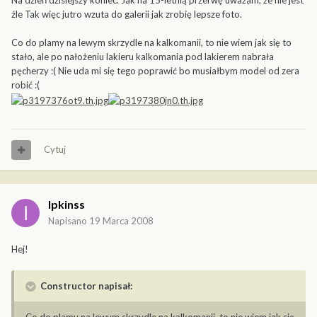
Na dzień dzisiejszy koniec. Jak na 15-letnią przerwę uważam, że nie jest
źle Tak więc jutro wzuta do galerii jak zrobię lepsze foto.
Co do plamy na lewym skrzydle na kalkomanii, to nie wiem jak się to
stało, ale po nałożeniu lakieru kalkomania pod lakierem nabrała
pęcherzy :( Nie uda mi się tego poprawić bo musiałbym model od zera
robić :(
Cytuj
Ipkinss
Napisano
19 Marca 2008
Hej!
Constructor napisał: