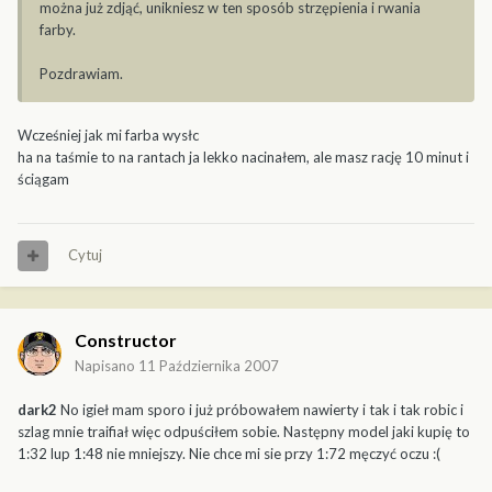
można już zdjąć, unikniesz w ten sposób strzępienia i rwania
farby.
Pozdrawiam.
Wcześniej jak mi farba wysłc
ha na taśmie to na rantach ja lekko nacinałem, ale masz rację 10 minut i
ściągam
Cytuj
Constructor
Napisano
11 Października 2007
dark2
No igieł mam sporo i już próbowałem nawierty i tak i tak robic i
szlag mnie traifiał więc odpuściłem sobie. Następny model jaki kupię to
1:32 lup 1:48 nie mniejszy. Nie chce mi sie przy 1:72 męczyć oczu :(