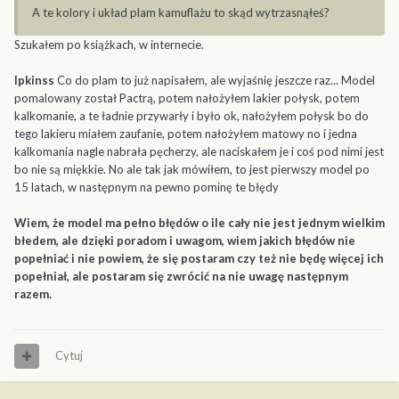
A te kolory i układ plam kamuflażu to skąd wytrzasnąłeś?
Szukałem po książkach, w internecie.
Ipkinss
Co do plam to już napisałem, ale wyjaśnię jeszcze raz... Model
pomalowany został Pactrą, potem nałożyłem lakier połysk, potem
kalkomanie, a te ładnie przywarły i było ok, nałożyłem połysk bo do
tego lakieru miałem zaufanie, potem nałożyłem matowy no i jedna
kalkomania nagle nabrała pęcherzy, ale naciskałem je i coś pod nimi jest
bo nie są miękkie. No ale tak jak mówiłem, to jest pierwszy model po
15 latach, w następnym na pewno pominę te błędy
Wiem, że model ma pełno błędów o ile cały nie jest jednym wielkim
błedem, ale dzięki poradom i uwagom, wiem jakich błędów nie
popełniać i nie powiem, że się postaram czy też nie będę więcej ich
popełniał, ale postaram się zwrócić na nie uwagę następnym
razem.
Cytuj