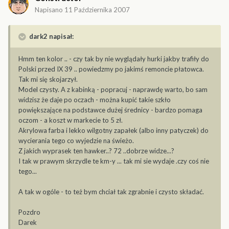
Napisano
11 Października 2007
dark2 napisał:
Hmm ten kolor .. - czy tak by nie wyglądały hurki jakby trafiły do
Polski przed IX 39 .. powiedzmy po jakimś remoncie płatowca.
Tak mi się skojarzył.
Model czysty. A z kabinką - popracuj - naprawdę warto, bo sam
widzisz że daje po oczach - można kupić takie szkło
powiększające na podstawce dużej średnicy - bardzo pomaga
oczom - a koszt w markecie to 5 zł.
Akrylowa farba i lekko wilgotny zapałek (albo inny patyczek) do
wycierania tego co wyjedzie na świeżo.
Z jakich wyprasek ten hawker..? 72 ..dobrze widze...?
I tak w prawym skrzydle te km-y ... tak mi sie wydaje .czy coś nie
tego...
A tak w ogóle - to też bym chciał tak zgrabnie i czysto składać.
Pozdro
Darek