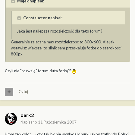
Majek napisał:
Constructor napisał:
Jaka jest najlepsza rozdzielczość dla tego forum?
Generalnie zalecana max rozdzielczosc to 800x600. Ale jak
wstawisz wieksze, to silnik sam przeskaluje fotke do szerokosci
800px.
Czyli nie "rozwalę" forum duża fotką??
Cytuj
dark2
Napisano
11 Października 2007
Hmm ten kolor .. - czy tak by nie wyglądały hurki jakby trafiły do Polski