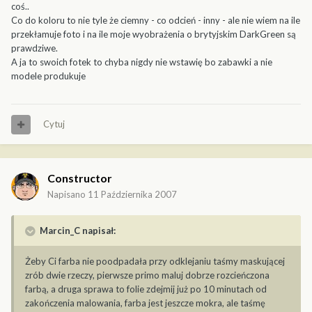
coś..
Co do koloru to nie tyle że ciemny - co odcień - inny - ale nie wiem na ile
przekłamuje foto i na ile moje wyobrażenia o brytyjskim DarkGreen są
prawdziwe.
A ja to swoich fotek to chyba nigdy nie wstawię bo zabawki a nie
modele produkuje
Cytuj
Constructor
Napisano
11 Października 2007
Marcin_C napisał:
Żeby Ci farba nie poodpadała przy odklejaniu taśmy maskującej
zrób dwie rzeczy, pierwsze primo maluj dobrze rozcieńczona
farbą, a druga sprawa to folie zdejmij już po 10 minutach od
zakończenia malowania, farba jest jeszcze mokra, ale taśmę