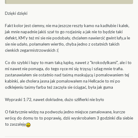
Dzięki dzięki
Fakt kolor jest ciemny, nie ma jeszcze reszty kamo na kadłubie i kalek,
jak mnie napadnie jakiś szał to go rozjaśnię a jak nie to będzie taki
defekt, KM'y też mi sie nie podobały, chciałem nawiercić gwint lufy,a le
sie nie udało, połamałem wiertło, chyba jedno z ostatnich takich
cienkich zegarmistrzowskich :(
Co do szybki i lupy to mam taką lupkę, nawet z "krokodylkami", ale i to
mi nawet nie pomaga, do tego ręce mi się trzęsą i szlag mnie trafia.
zastanawiałem sie ostatnio nad taśmą maskującą i pomalowaniem tej
kabinki, ale cholera jasna jak pomalowałem na Hellcacie to mi po
odklejeniu taśmy farba też zaczęła sie ściągać, była jak guma
Wypraski 1:72, nawet dokładne, dużo szlifierki nie było
O faktycznie widzę na podwoziu jedno miejsce zamalowane, kurcze
wrócę do domu to to poprawię, dziś wyskrobałem 3 godzinki dla siebie
to zaszaleję