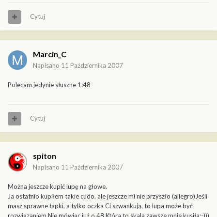
Cytuj
Marcin_C
Napisano
11 Października 2007
Polecam jedynie słuszne 1:48
Cytuj
spiton
Napisano
11 Października 2007
Można jeszcze kupić lupę na głowe.
Ja ostatnio kupiłem takie cudo, ale jeszcze mi nie przyszło (allegro)Jeśli
masz sprawne łapki, a tylko oczka Ci szwankują, to lupa może być
rozwiązaniem,Nie mówiąc już o 48.Która to skala zawsze mnie kusiła:-)))