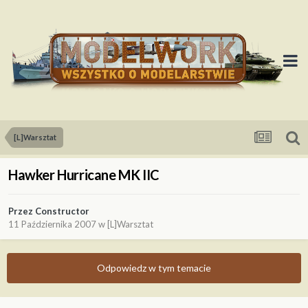
[L]Warsztat
Hawker Hurricane MK IIC
Przez
Constructor
11 Października 2007
w
[L]Warsztat
Odpowiedz w tym temacie