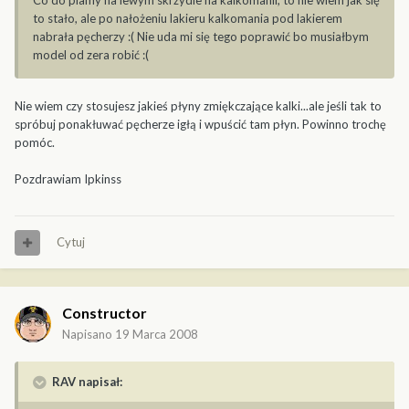
Co do plamy na lewym skrzydle na kalkomanii, to nie wiem jak się
to stało, ale po nałożeniu lakieru kalkomania pod lakierem
nabrała pęcherzy :( Nie uda mi się tego poprawić bo musiałbym
model od zera robić :(
Nie wiem czy stosujesz jakieś płyny zmiękczające kalki...ale jeśli tak to
spróbuj ponakłuwać pęcherze igłą i wpuścić tam płyn. Powinno trochę
pomóc.
Pozdrawiam Ipkinss
Cytuj
Constructor
Napisano
19 Marca 2008
RAV napisał: