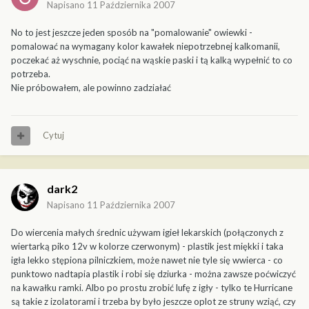
Napisano
11 Października 2007
No to jest jeszcze jeden sposób na "pomalowanie" owiewki -
pomalować na wymagany kolor kawałek niepotrzebnej kalkomanii,
poczekać aż wyschnie, pociąć na wąskie paski i tą kalką wypełnić to co
potrzeba.
Nie próbowałem, ale powinno zadziałać
Cytuj
dark2
Napisano
11 Października 2007
Do wiercenia małych średnic używam igieł lekarskich (połączonych z
wiertarką piko 12v w kolorze czerwonym) - plastik jest miękki i taka
igła lekko stępiona pilniczkiem, może nawet nie tyle się wwierca - co
punktowo nadtapia plastik i robi się dziurka - można zawsze poćwiczyć
na kawałku ramki. Albo po prostu zrobić lufę z igły - tylko te Hurricane
są takie z izolatorami i trzeba by było jeszcze oplot ze struny wziąć, czy