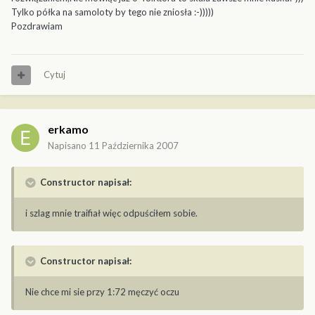
Tylko półka na samoloty by tego nie zniosła :-)))))
Pozdrawiam
Cytuj
erkamo
Napisano
11 Października 2007
Constructor napisał:
i szlag mnie traifiał więc odpuściłem sobie.
Constructor napisał:
Nie chce mi sie przy 1:72 męczyć oczu