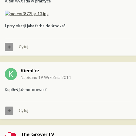
A tak wygląda w praktyce
I przy okazji jaka farba do środka?
Cytuj
Kiemlicz
Napisano
19 Września 2014
Kupiłeś już motorower?
Cytuj
The_GroverTV