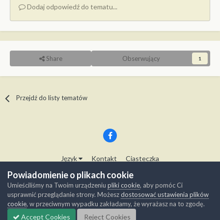
Dodaj odpowiedź do tematu...
Share
Obserwujący
1
Przejdź do listy tematów
Język
Kontakt
Ciasteczka
Copyright © Modelwork.pl
Powiadomienie o plikach cookie
Powered by Invision Community
Umieściliśmy na Twoim urządzeniu
pliki cookie
, aby pomóc Ci
usprawnić przeglądanie strony. Możesz
dostosować ustawienia plików
cookie
, w przeciwnym wypadku zakładamy, że wyrażasz na to zgodę.
Accept Cookies
Reject Cookies