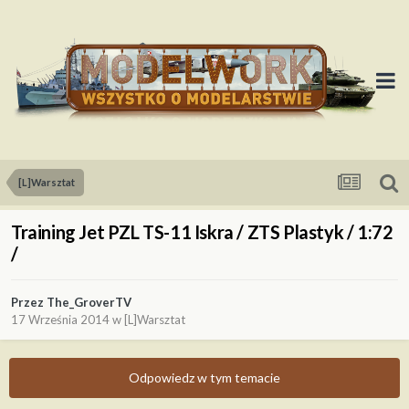
[L]Warsztat
Training Jet PZL TS-11 Iskra / ZTS Plastyk / 1:72
/
Przez
The_GroverTV
17 Września 2014
w
[L]Warsztat
Odpowiedz w tym temacie