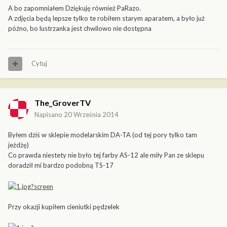
A bo zapomniałem Dziękuję również PaRazo.
A zdjęcia będą lepsze tylko te robiłem starym aparatem, a było już
późno, bo lustrzanka jest chwilowo nie dostępna
Cytuj
The_GroverTV
Napisano
20 Września 2014
Byłem dziś w sklepie modelarskim DA-TA (od tej pory tylko tam
jeżdżę)
Co prawda niestety nie było tej farby AS-12 ale miły Pan ze sklepu
doradził mi bardzo podobną TS-17
Przy okazji kupiłem cieniutki pędzelek