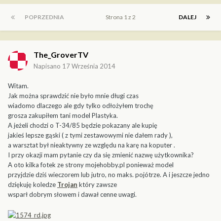
POPRZEDNIA
Strona 1 z 2
DALEJ
The_GroverTV
Napisano
17 Września 2014
Witam.
Jak można sprawdzić nie było mnie długi czas
wiadomo dlaczego ale gdy tylko odłożyłem trochę
grosza zakupiłem tani model Plastyka.
A jeżeli chodzi o T-34/85 będzie pokazany ale kupię
jakieś lepsze gąski ( z tymi zestawowymi nie dałem rady ),
a warsztat był nieaktywny ze względu na karę na koputer .
I przy okazji mam pytanie czy da się zmienić nazwę użytkownika?
A oto kilka fotek ze strony mojehobby.pl ponieważ model
przyjdzie dziś wieczorem lub jutro, no maks. pojótrze. A i jeszcze jedno
dziękuję koledze
Trojan
który zawsze
wsparł dobrym słowem i dawał cenne uwagi.