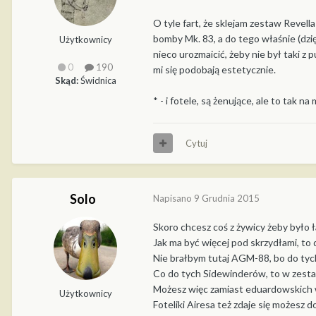
O tyle fart, że sklejam zestaw Revella
bomby Mk. 83, a do tego właśnie (dzi
Użytkownicy
nieco urozmaicić, żeby nie był taki 
0
190
mi się podobają estetycznie.
Skąd:
Świdnica
* - i fotele, są żenujące, ale to tak na 
Cytuj
Solo
Napisano
9 Grudnia 2015
Skoro chcesz coś z żywicy żeby było ł
Jak ma być więcej pod skrzydłami, t
Nie brałbym tutaj AGM-88, bo do tych
Co do tych Sidewinderów, to w zesta
Możesz więc zamiast eduardowskich wy
Użytkownicy
Foteliki Airesa też zdaje się możesz 