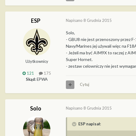
ESP
Napisano
8 Grudnia 2015
Solo,
- GBU8 nie jest przenoszony przez F-
Navy/Marines jej używali więc na F18A
- Jeżeli ma być AIM9X to raczej z A
Super Hornet.
Użytkownicy
- zestaw celowniczy nie jest wymagany
121
175
Skąd:
EPWA
Cytuj
Solo
Napisano
8 Grudnia 2015
ESP napisał: