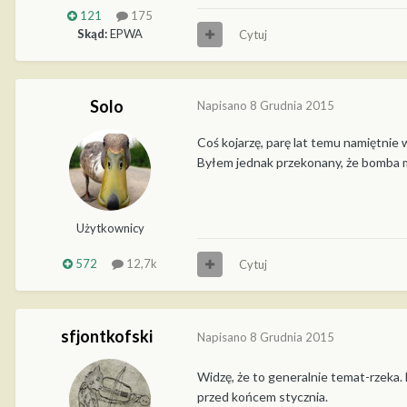
121
175
Skąd:
EPWA
Cytuj
Solo
Napisano
8 Grudnia 2015
Coś kojarzę, parę lat temu namiętnie 
Byłem jednak przekonany, że bomba m
Użytkownicy
572
12,7k
Cytuj
sfjontkofski
Napisano
8 Grudnia 2015
Widzę, że to generalnie temat-rzeka.
przed końcem stycznia.