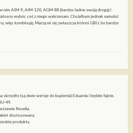
ą w nim AIM-9, AIM-120, AGM-88 (bardzo ładne swoją drogą) i
 żałosny wybór, coś z niego wykrzesam. Chciałbym jednak samolot
ny, więc kombinuję. Marzą mi się zwłaszcza któreś GBU, bo bardzo
skrzydło (są dwie wersje do kupienia) Eduarda i będzie fajnie.
BU-49.
estawie Revella.
rakiet dostosowany.
zeskie produkty.