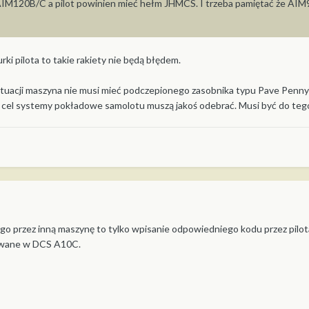
z AIM120B/C a pilot powinien mieć hełm JHMCS. I trzeba pamiętać że AI
gurki pilota to takie rakiety nie będą błędem.
sytuacji maszyna nie musi mieć podczepionego zasobnika typu Pave Penny
y cel systemy pokładowe samolotu muszą jakoś odebrać. Musi być do tego 
o przez inną maszynę to tylko wpisanie odpowiedniego kodu przez pilo
rowane w DCS A10C.