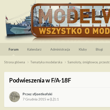
Forum
Kalendarz
Administracja
Kluby
Blogi
Strona główna
Tematyka modelarska
Samoloty, śmigłowce, przest
Podwieszenia w F/A-18F
Przez
sfjontkofski
7 Grudnia 2015
w
[L]1:1