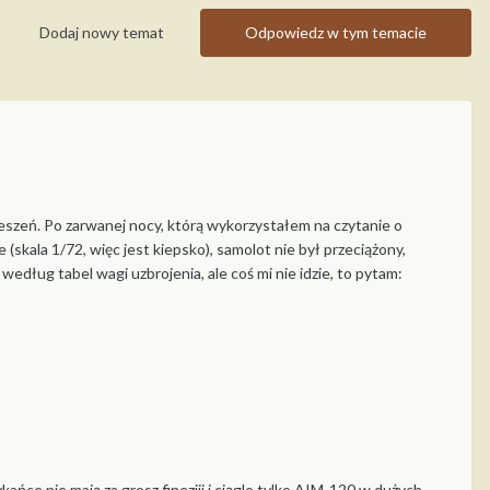
Dodaj nowy temat
Odpowiedz w tym temacie
szeń. Po zarwanej nocy, którą wykorzystałem na czytanie o
 (skala 1/72, więc jest kiepsko), samolot nie był przeciążony,
edług tabel wagi uzbrojenia, ale coś mi nie idzie, to pytam:
ańce nie mają za grosz finezjii i ciągle tylko AIM-120 w dużych