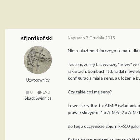
sfjontkofski
Napisano
7 Grudnia 2015
Nie znalazłem zbiorczego tematu dla
Jestem, że się tak wyrażę, "nowy" w
rakietach, bombach itd. nadal niewiele
konfiguracja miała sens, a ułożenie b
Użytkownicy
Czy takie coś ma sens?
0
190
Skąd:
Świdnica
Lewe skrzydło: 1 x AIM-9 (wiadomka)
prawie skrzydło: 1 x AIM-9, 2 x AIM-1
do tego oczywiście zbiornik-610 gal
Próbowałem znaleźć po prostu jakieś z