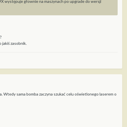
M9X występuje głownie na maszynach po upgrade do wersji
?
jakiś zasobnik.
ta. Wtedy sama bomba zaczyna szukać celu oświetlonego laserem o