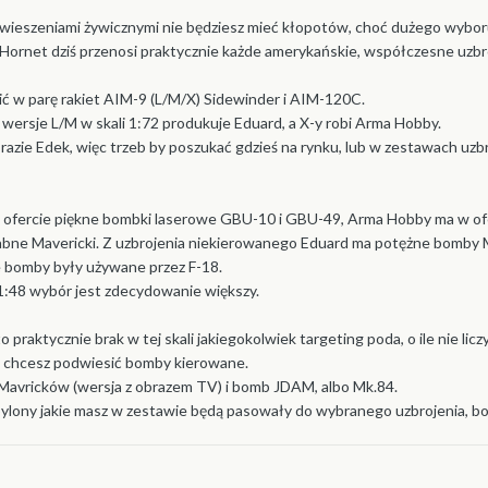
wieszeniami żywicznymi nie będziesz mieć kłopotów, choć dużego wyboru za
r Hornet dziś przenosi praktycznie każde amerykańskie, współczesne uzbr
ć w parę rakiet AIM-9 (L/M/X) Sidewinder i AIM-120C.
wersje L/M w skali 1:72 produkuje Eduard, a X-y robi Arma Hobby.
 razie Edek, więc trzeb by poszukać gdzieś na rynku, lub w zestawach uz
 w ofercie piękne bombki laserowe GBU-10 i GBU-49, Arma Hobby ma w o
abne Mavericki. Z uzbrojenia niekierowanego Eduard ma potężne bomby
 bomby były używane przez F-18.
 1:48 wybór jest zdecydowanie większy.
to praktycznie brak w tej skali jakiegokolwiek targeting poda, o ile nie 
śli chcesz podwiesić bomby kierowane.
Mavricków (wersja z obrazem TV) i bomb JDAM, albo Mk.84.
pylony jakie masz w zestawie będą pasowały do wybranego uzbrojenia, bo