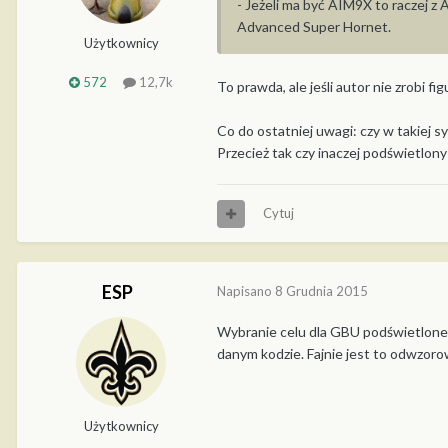
- Jeżeli ma być AIM9X to raczej 
Advanced Super Hornet.
Użytkownicy
572
12,7k
To prawda, ale jeśli autor nie zrobi fi
Co do ostatniej uwagi: czy w takiej 
Przecież tak czy inaczej podświetlon
Cytuj
ESP
Napisano
8 Grudnia 2015
Wybranie celu dla GBU podświetloneg
danym kodzie. Fajnie jest to odwzo
Użytkownicy