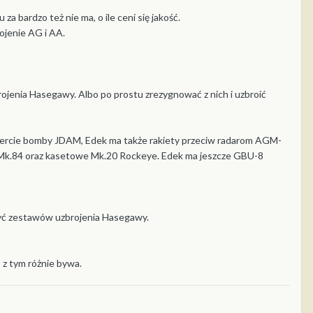
 bardzo też nie ma, o ile ceni się jakość.
ojenie AG i AA.
brojenia Hasegawy. Albo po prostu zrezygnować z nich i uzbroić
fercie bomby JDAM, Edek ma także rakiety przeciw radarom AGM-
 Mk.84 oraz kasetowe Mk.20 Rockeye. Edek ma jeszcze GBU-8
liczyć zestawów uzbrojenia Hasegawy.
 z tym różnie bywa.