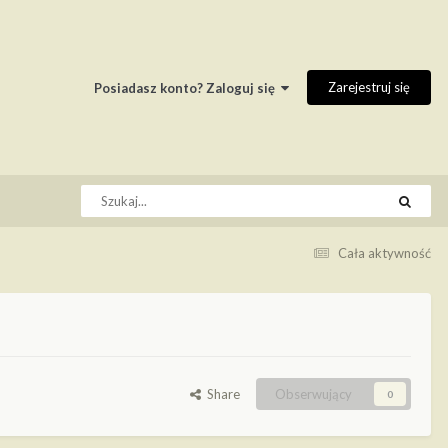
Zarejestruj się
Posiadasz konto? Zaloguj się
Cała aktywność
Share
Obserwujący
0