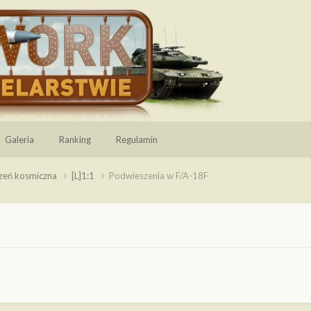
Galeria
Ranking
Regulamin
rzeń kosmiczna
[L]1:1
Podwieszenia w F/A-18F