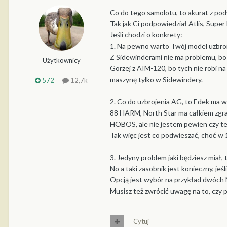
Co do tego samolotu, to akurat z pod
Tak jak Ci podpowiedział Atlis, Supe
Jeśli chodzi o konkrety:
1. Na pewno warto Twój model uzbroi
Z Sidewinderami nie ma problemu, bo 
Użytkownicy
Gorzej z AIM-120, bo tych nie robi na
maszynę tylko w Sidewindery.
572
12,7k
2. Co do uzbrojenia AG, to Edek ma
88 HARM, North Star ma całkiem zgr
HOBOS, ale nie jestem pewien czy te
Tak więc jest co podwieszać, choć w
3. Jedyny problem jaki będziesz miał, 
No a taki zasobnik jest konieczny, je
Opcją jest wybór na przykład dwóch 
Musisz też zwrócić uwagę na to, czy 
Cytuj