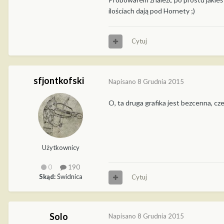
ilościach dają pod Hornety ;)
Cytuj
sfjontkofski
Napisano
8 Grudnia 2015
O, ta druga grafika jest bezcenna, cz
Użytkownicy
0
190
Skąd:
Świdnica
Cytuj
Solo
Napisano
8 Grudnia 2015