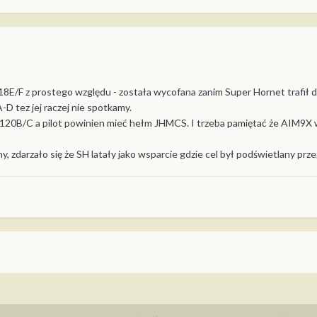
18E/F z prostego względu - została wycofana zanim Super Hornet trafił do
-D tez jej raczej nie spotkamy.
IM120B/C a pilot powinien mieć hełm JHMCS. I trzeba pamiętać że AIM9
, zdarzało się że SH latały jako wsparcie gdzie cel był podświetlany prz