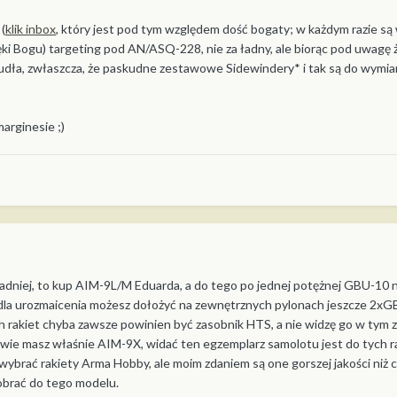
 (
klik inbox
, który jest pod tym względem dość bogaty; w każdym razie s
ęki Bogu) targeting pod AN/ASQ-228, nie za ładny, ale biorąc pod uwagę
z pudła, zwłaszcza, że paskudne zestawowe Sidewindery* i tak są do wymia
marginesie ;)
adniej, to kup AIM-9L/M Eduarda, a do tego po jednej potężnej GBU-10 na 
o dla urozmaicenia możesz dołożyć na zewnętrznych pylonach jeszcze 2xG
 rakiet chyba zawsze powinien być zasobnik HTS, a nie widzę go w tym z
wie masz właśnie AIM-9X, widać ten egzemplarz samolotu jest do tych 
brać rakiety Arma Hobby, ale moim zdaniem są one gorszej jakości niż c
dobrać do tego modelu.