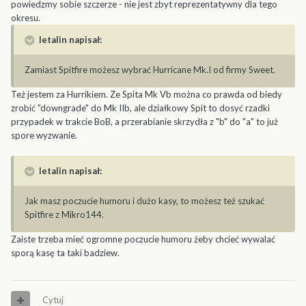
powiedzmy sobie szczerze - nie jest zbyt reprezentatywny dla tego
okresu.
letalin napisał:
Zamiast Spitfire możesz wybrać Hurricane Mk.I od firmy Sweet.
Też jestem za Hurrikiem. Ze Spita Mk Vb można co prawda od biedy
zrobić "downgrade" do Mk IIb, ale działkowy Spit to dosyć rzadki
przypadek w trakcie BoB, a przerabianie skrzydła z "b" do "a" to już
spore wyzwanie.
letalin napisał:
Jak masz poczucie humoru i dużo kasy, to możesz też szukać
Spitfire z Mikro144.
Zaiste trzeba mieć ogromne poczucie humoru żeby chcieć wywalać
sporą kasę ta taki badziew.
Cytuj