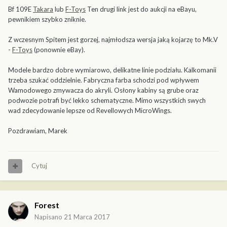
Bf 109E
Takara
lub
F-Toys
Ten drugi link jest do aukcji na eBayu,
pewnikiem szybko zniknie.
Z wczesnym Spitem jest gorzej, najmłodsza wersja jaką kojarzę to Mk.V
-
F-Toys
(ponownie eBay).
Modele bardzo dobre wymiarowo, delikatne linie podziału. Kalkomanii
trzeba szukać oddzielnie. Fabryczna farba schodzi pod wpływem
Wamodowego zmywacza do akryli. Osłony kabiny są grube oraz
podwozie potrafi być lekko schematyczne. Mimo wszystkich swych
wad zdecydowanie lepsze od Revellowych MicroWings.
Pozdrawiam, Marek
Cytuj
Forest
Napisano
21 Marca 2017