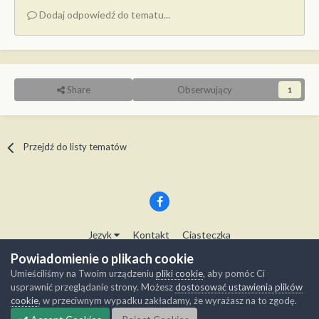
Dodaj odpowiedź do tematu...
Share
Obserwujący
1
Przejdź do listy tematów
Język
Kontakt
Ciasteczka
Copyright © Modelwork.pl
Powiadomienie o plikach cookie
Powered by Invision Community
Umieściliśmy na Twoim urządzeniu
pliki cookie
, aby pomóc Ci
usprawnić przeglądanie strony. Możesz
dostosować ustawienia plików
cookie
, w przeciwnym wypadku zakładamy, że wyrażasz na to zgodę.