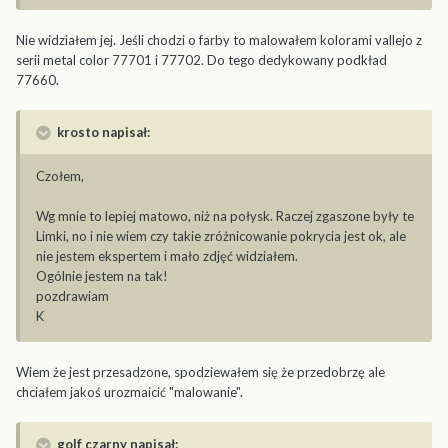
Nie widziałem jej. Jeśli chodzi o farby to malowałem kolorami vallejo z
serii metal color 77701 i 77702. Do tego dedykowany podkład
77660.
krosto napisał:
Czołem,
Wg mnie to lepiej matowo, niż na połysk. Raczej zgaszone były te
Limki, no i nie wiem czy takie zróżnicowanie pokrycia jest ok, ale
nie jestem ekspertem i mało zdjęć widziałem.
Ogólnie jestem na tak!
pozdrawiam
K
Wiem że jest przesadzone, spodziewałem się że przedobrzę ale
chciałem jakoś urozmaicić "malowanie".
golf czarny napisał: