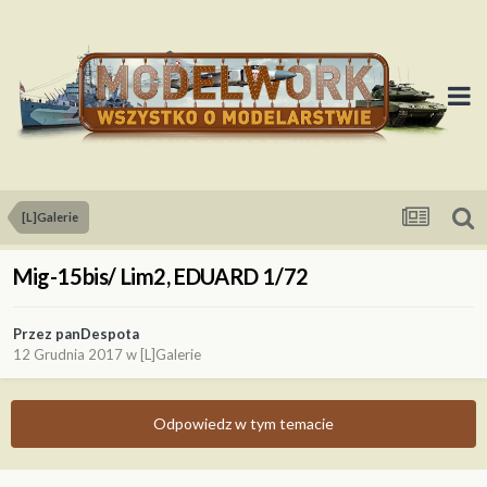
[L]Galerie
Mig-15bis/ Lim2, EDUARD 1/72
Przez
panDespota
12 Grudnia 2017
w
[L]Galerie
Odpowiedz w tym temacie