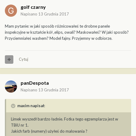
golf czarny
Napisano
13 Grudnia 2017
Mam pytanie: w jaki sposób różnicowałeś te drobne panele
inspekcyjne w kształcie kół ,elips, owali? Maskowałeś? W jaki sposób?
Przyciemniałeś washem? Model fajny. Przyjemny w odbiorze.
Cytuj
panDespota
Napisano
13 Grudnia 2017
maxim napisał:
Limek wyszedł bardzo ładnie. Fotka tego egzemplarza jest w
TBiU nr 1.
Jakich farb (numery) użyłeś do malowania ?