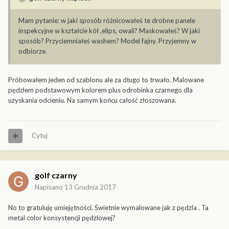
Mam pytanie: w jaki sposób różnicowałeś te drobne panele
inspekcyjne w kształcie kół ,elips, owali? Maskowałeś? W jaki
sposób? Przyciemniałeś washem? Model fajny. Przyjemny w
odbiorze.
Próbowałem jeden od szablonu ale za długo to trwało. Malowane
pędzlem podstawowym kolorem plus odrobinka czarnego dla
uzyskania odcieniu. Na samym końcu całość złoszowana.
Cytuj
golf czarny
Napisano
13 Grudnia 2017
No to gratuluję umiejętności. Świetnie wymalowane jak z pędzla . Ta
metal color konsystencji pędzlowej?