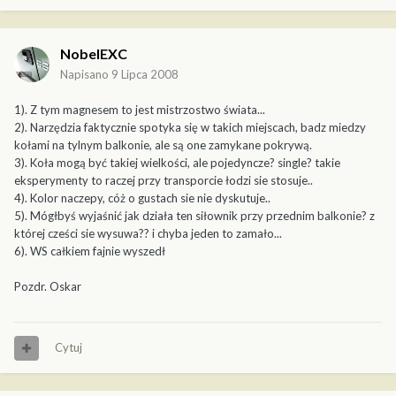
NobelEXC
Napisano
9 Lipca 2008
1). Z tym magnesem to jest mistrzostwo świata...
2). Narzędzia faktycznie spotyka się w takich miejscach, badz miedzy
kołami na tylnym balkonie, ale są one zamykane pokrywą.
3). Koła mogą być takiej wielkości, ale pojedyncze? single? takie
eksperymenty to raczej przy transporcie łodzi sie stosuje..
4). Kolor naczepy, cóż o gustach sie nie dyskutuje..
5). Mógłbyś wyjaśnić jak działa ten siłownik przy przednim balkonie? z
której cześci sie wysuwa?? i chyba jeden to zamało...
6). WS całkiem fajnie wyszedł
Pozdr. Oskar
Cytuj