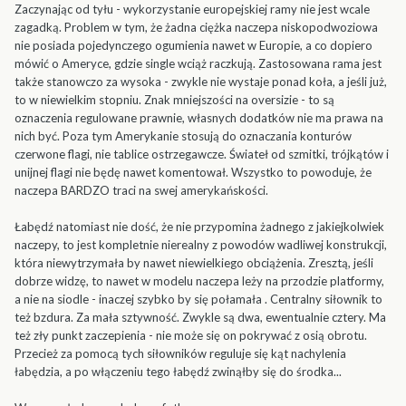
Zaczynając od tyłu - wykorzystanie europejskiej ramy nie jest wcale
zagadką. Problem w tym, że żadna ciężka naczepa niskopodwoziowa
nie posiada pojedynczego ogumienia nawet w Europie, a co dopiero
mówić o Ameryce, gdzie single wciąż raczkują. Zastosowana rama jest
także stanowczo za wysoka - zwykle nie wystaje ponad koła, a jeśli już,
to w niewielkim stopniu. Znak mniejszości na oversizie - to są
oznaczenia regulowane prawnie, własnych dodatków nie ma prawa na
nich być. Poza tym Amerykanie stosują do oznaczania konturów
czerwone flagi, nie tablice ostrzegawcze. Świateł od szmitki, trójkątów i
unijnej flagi nie będę nawet komentował. Wszystko to powoduje, że
naczepa BARDZO traci na swej amerykańskości.
Łabędź natomiast nie dość, że nie przypomina żadnego z jakiejkolwiek
naczepy, to jest kompletnie nierealny z powodów wadliwej konstrukcji,
która niewytrzymała by nawet niewielkiego obciążenia. Zresztą, jeśli
dobrze widzę, to nawet w modelu naczepa leży na przodzie platformy,
a nie na siodle - inaczej szybko by się połamała . Centralny siłownik to
też bzdura. Za mała sztywność. Zwykle są dwa, ewentualnie cztery. Ma
też zły punkt zaczepienia - nie może się on pokrywać z osią obrotu.
Przecież za pomocą tych siłowników reguluje się kąt nachylenia
łabędzia, a po włączeniu tego łabędź zwinąłby się do środka...