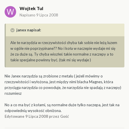
Wojtek Tul
Napisano
9 Lipca 2008
janex napisał:
Ale te narzędzia w rzeczywistości chyba tak sobie nie leżą luzem
w ogóle nie poprzypinane?? No i koła w naczepie wydaje mi się
że za duże są. Ty chyba wiozłeś takie normalne z naczepy a to
takie specjalne powinny być. (tak mi się wydaje )
Nie Janex narzędzia są zrobione z metalu ( jeżeli mówimy o
rzeczywistości i wyłożona, jest między nimi blacha Magnes, która
przyciąga narzędzia co powoduje, że narzędzia nie spadają z naczepy)
rozumiesz
No a co ma być z kołami, są normalne duże tylko naczepa, jest tak na
odpowiednią wysokość obniżona.
Edytowane
9 Lipca 2008
przez Gość