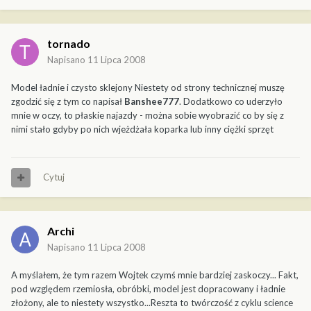
tornado
Napisano
11 Lipca 2008
Model ładnie i czysto sklejony Niestety od strony technicznej muszę
zgodzić się z tym co napisał
Banshee777
. Dodatkowo co uderzyło
mnie w oczy, to płaskie najazdy - można sobie wyobrazić co by się z
nimi stało gdyby po nich wjeżdżała koparka lub inny ciężki sprzęt
Cytuj
Archi
Napisano
11 Lipca 2008
A myślałem, że tym razem Wojtek czymś mnie bardziej zaskoczy... Fakt,
pod względem rzemiosła, obróbki, model jest dopracowany i ładnie
złożony, ale to niestety wszystko...Reszta to twórczość z cyklu science