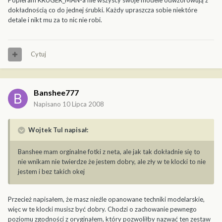
Popieram KRUGER_MAN-a nie wszyscy swoje modele odwzorowują z
dokładnością co do jednej śrubki. Każdy upraszcza sobie niektóre
detale i nikt mu za to nic nie robi.
Cytuj
Banshee777
Napisano
10 Lipca 2008
Wojtek Tul napisał:
Banshee mam orginalne fotki z neta, ale jak tak dokładnie się to
nie wnikam nie twierdze że jestem dobry, ale zły w te klocki to nie
jestem i bez takich okej
Przecież napisałem, że masz nieźle opanowane techniki modelarskie,
więc w te klocki musisz być dobry. Chodzi o zachowanie pewnego
poziomu zgodności z oryginałem, który pozwoliłby nazwać ten zestaw