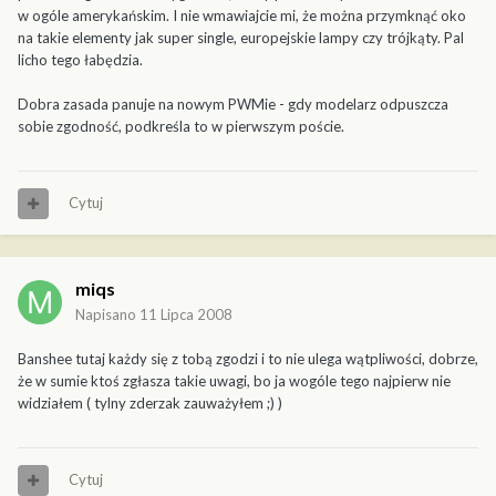
w ogóle amerykańskim. I nie wmawiajcie mi, że można przymknąć oko
na takie elementy jak super single, europejskie lampy czy trójkąty. Pal
licho tego łabędzia.
Dobra zasada panuje na nowym PWMie - gdy modelarz odpuszcza
sobie zgodność, podkreśla to w pierwszym poście.
Cytuj
miqs
Napisano
11 Lipca 2008
Banshee tutaj każdy się z tobą zgodzi i to nie ulega wątpliwości, dobrze,
że w sumie ktoś zgłasza takie uwagi, bo ja wogóle tego najpierw nie
widziałem ( tylny zderzak zauważyłem ;) )
Cytuj