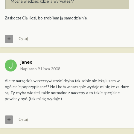
Można wiedziec gdzie ją wyrwałes??
Zaskocze Cię Kozi, bo zrobiłem ją samodzielnie.
Cytuj
janex
Napisano
9 Lipca 2008
Ale te narzędzia w rzeczywistości chyba tak sobie nie leżą luzem w
ogóle nie poprzypinane?? No i koła w naczepie wydaje mi się że za duże
są. Ty chyba wiozłeś takie normalne z naczepy a to takie specjalne
powinny być. (tak mi się wydaje )
Cytuj