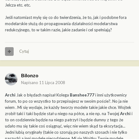
Jelcza etc. etc.
Jeśli natomiast mylę się co do twierdzenia, że to, jak i podobne fora
modelarskie służą do propagowania działalności modelarstwa
redukcyjnego, to w takim razie, jakie zadanie i cel spełniają?
Cytuj
Bilonzo
Napisano
11 Lipca 2008
Archi
Jak o błędach napisał Kolega
Banshee777
i inni użytkownicy
forum, to po co wszystko to przepisujesz w swoim poście?. No ja nie
wiem . Mi się wydaje, że każdy tworzy modele takie jakie chce. Wojtek
zrobił taki i taki będzie stał u niego na półce, a nie np. na Twojej
Archi
i
to on codziennie będzie na niego patrzył i będzie dumny z tego że
udało mu się takie coś osiągnąć, więc nie wiem skąd ta ekscytacja...
Jedni lubią oryginały (takie co szorują po naszych szosach i nie tylko
naszych) a inni modele niecodzienne. Mi się Wojtku Twoje modele