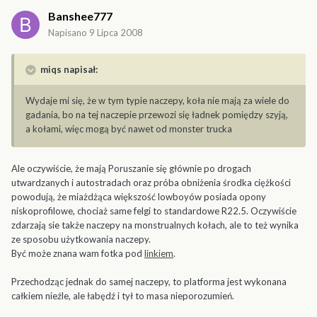
Banshee777
Napisano
9 Lipca 2008
miqs napisał:
Wydaje mi się, że w tym typie naczepy, koła nie mają za wiele do
gadania, bo na tej naczepie przewozi się ładnek pomiędzy szyją,
a kołami, więc mogą być nawet od monster trucka
Ale oczywiście, że mają Poruszanie się głównie po drogach
utwardzanych i autostradach oraz próba obniżenia środka ciężkości
powodują, że miażdżąca większość lowboyów posiada opony
niskoprofilowe, chociaż same felgi to standardowe R22.5. Oczywiście
zdarzają sie także naczepy na monstrualnych kołach, ale to też wynika
ze sposobu użytkowania naczepy.
Być może znana wam fotka pod
linkiem
.
Przechodząc jednak do samej naczepy, to platforma jest wykonana
całkiem nieźle, ale łabędź i tył to masa nieporozumień.