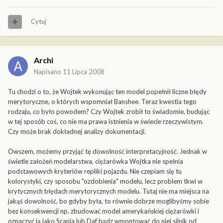
Cytuj
Archi
Napisano
11 Lipca 2008
Tu chodzi o to, że Wojtek wykonując ten model popełnił liczne błędy
merytoryczne, o których wspomniał Banshee. Teraz kwestia tego
rodzaju, co było powodem? Czy Wojtek zrobił to świadomie, budując
w tej sposób coś, co nie ma prawa istnienia w świecie rzeczywistym.
Czy może brak dokładnej analizy dokumentacji.
Owszem, możemy przyjąć tę dowolność interpretacyjność. Jednak w
świetle założeń modelarstwa, ciężarówka Wojtka nie spełnia
podstawowych kryteriów repliki pojazdu. Nie czepiam się tu
kolorystyki, czy sposobu "ozdobienia" modelu, lecz problem tkwi w
krytycznych błędach merytorycznych modelu. Tutaj nie ma miejsca na
jakąś dowolność, bo gdyby była, to równie dobrze moglibyśmy sobie
bez konsekwencji np. zbudować model amerykańskiej ciężarówki i
oznaczyć ją jako Scania lub Daf bądz wmontować do niej silnik od