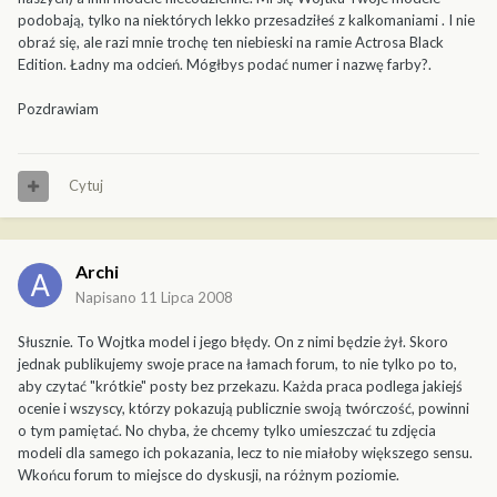
podobają, tylko na niektórych lekko przesadziłeś z kalkomaniami . I nie
obraź się, ale razi mnie trochę ten niebieski na ramie Actrosa Black
Edition. Ładny ma odcień. Mógłbys podać numer i nazwę farby?.
Pozdrawiam
Cytuj
Archi
Napisano
11 Lipca 2008
Słusznie. To Wojtka model i jego błędy. On z nimi będzie żył. Skoro
jednak publikujemy swoje prace na łamach forum, to nie tylko po to,
aby czytać "krótkie" posty bez przekazu. Każda praca podlega jakiejś
ocenie i wszyscy, którzy pokazują publicznie swoją twórczość, powinni
o tym pamiętać. No chyba, że chcemy tylko umieszczać tu zdjęcia
modeli dla samego ich pokazania, lecz to nie miałoby większego sensu.
Wkońcu forum to miejsce do dyskusji, na różnym poziomie.