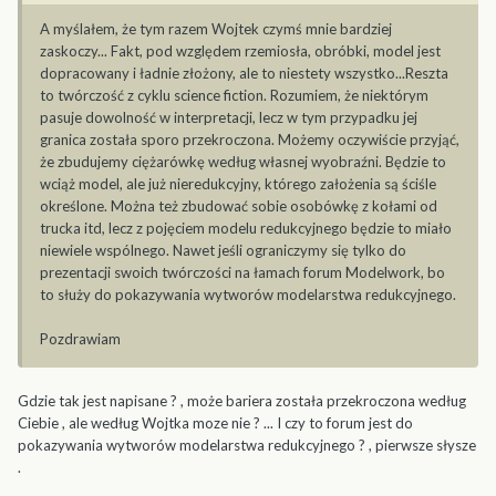
A myślałem, że tym razem Wojtek czymś mnie bardziej
zaskoczy... Fakt, pod względem rzemiosła, obróbki, model jest
dopracowany i ładnie złożony, ale to niestety wszystko...Reszta
to twórczość z cyklu science fiction. Rozumiem, że niektórym
pasuje dowolność w interpretacji, lecz w tym przypadku jej
granica została sporo przekroczona. Możemy oczywiście przyjąć,
że zbudujemy ciężarówkę według własnej wyobraźni. Będzie to
wciąż model, ale już nieredukcyjny, którego założenia są ściśle
określone. Można też zbudować sobie osobówkę z kołami od
trucka itd, lecz z pojęciem modelu redukcyjnego będzie to miało
niewiele wspólnego. Nawet jeśli ograniczymy się tylko do
prezentacji swoich twórczości na łamach forum Modelwork, bo
to służy do pokazywania wytworów modelarstwa redukcyjnego.
Pozdrawiam
Gdzie tak jest napisane ? , może bariera została przekroczona według
Ciebie , ale według Wojtka moze nie ? ... I czy to forum jest do
pokazywania wytworów modelarstwa redukcyjnego ? , pierwsze słysze
.