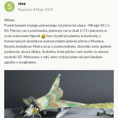
slee
Napisano
8 Maja 2024
Witam,
Przedstawiam mojego pierwszego od pieciu lat ulepa - Mirage IIICJ z
SH. Pierszy raz z podstawka, pierwszy raz w skali 1/72 i pierwsze w
zyciu malowanie figurek
Sam model przyjemny w budowie, z
komercyjnych dodatkow wykozystalem jedynie pitota z Mastera.
Reszta dodatkow: Matra wraz z podnosnikiem, zbiorniki, kola, golenie
podwozia, dysza silnika, drabinka, fotel pilota i sam szofer to wlasne
wydruki 3D. Malowany z reki, wiec rozklad plam nie jest idealnie
zgodny z oryginalem.