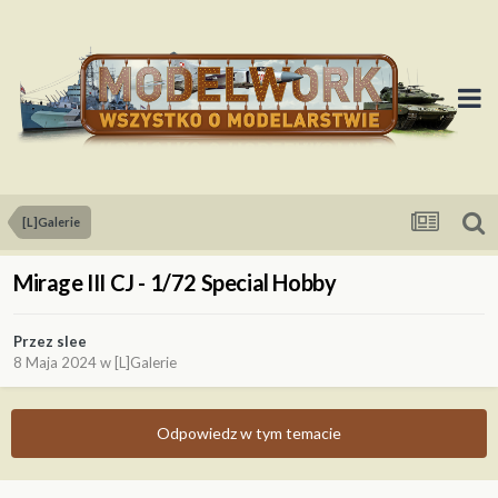
[L]Galerie
Mirage III CJ - 1/72 Special Hobby
Przez
slee
8 Maja 2024
w
[L]Galerie
Odpowiedz w tym temacie