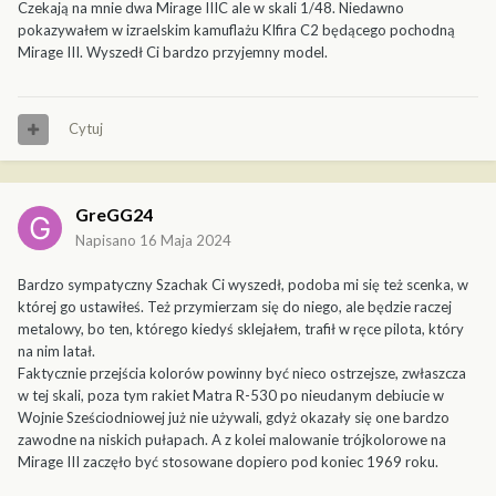
Czekają na mnie dwa Mirage IIIC ale w skali 1/48. Niedawno
pokazywałem w izraelskim kamuflażu KIfira C2 będącego pochodną
Mirage III. Wyszedł Ci bardzo przyjemny model.
Cytuj
GreGG24
Napisano
16 Maja 2024
Bardzo sympatyczny Szachak Ci wyszedł, podoba mi się też scenka, w
której go ustawiłeś. Też przymierzam się do niego, ale będzie raczej
metalowy, bo ten, którego kiedyś sklejałem, trafił w ręce pilota, który
na nim latał.
Faktycznie przejścia kolorów powinny być nieco ostrzejsze, zwłaszcza
w tej skali, poza tym rakiet Matra R-530 po nieudanym debiucie w
Wojnie Sześciodniowej już nie używali, gdyż okazały się one bardzo
zawodne na niskich pułapach. A z kolei malowanie trójkolorowe na
Mirage III zaczęło być stosowane dopiero pod koniec 1969 roku.