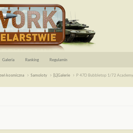
Galeria
Ranking
Regulamin
rzeń kosmiczna
Samoloty
[L]Galerie
P 47D Bubbletop 1/72 Academ