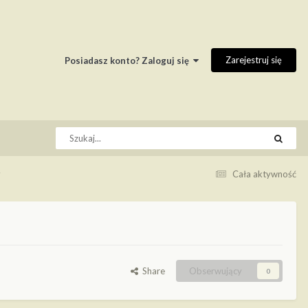
Zarejestruj się
Posiadasz konto? Zaloguj się
y
Cała aktywność
Share
Obserwujący
0