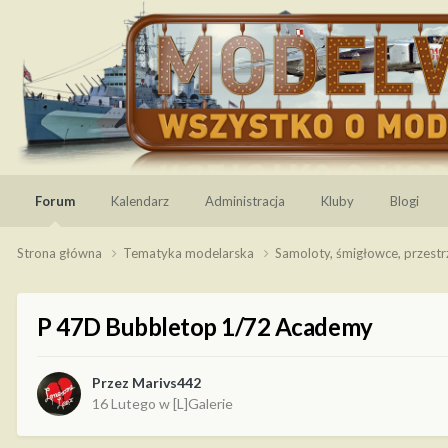
Forum
Kalendarz
Administracja
Kluby
Blogi
Strona główna
Tematyka modelarska
Samoloty, śmigłowce, przest
P 47D Bubbletop 1/72 Academy
Przez
Marivs442
16 Lutego
w
[L]Galerie