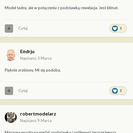
Model ładny, ale w połączeniu z podstawką rewelacja. Jest klimat.
Cytuj
1
Endrju
Napisano
3 Marca
Pięknie zrobiony. Mi się podoba.
Cytuj
1
robertmodelarz
Napisano
9 Marca
Maszyna wyszła na medal, podstawka i roślinność jeszcze lepsza.