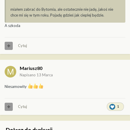
miałem zabrać do Bytomia, ale ostatecznie nie jadę, jakoś nie
chce mi się w tym roku. Pojadę gdzieś jak cieplej będzie.
A szkoda
Cytuj
Mariusz80
Napisano
13 Marca
Niesamowity
Cytuj
1