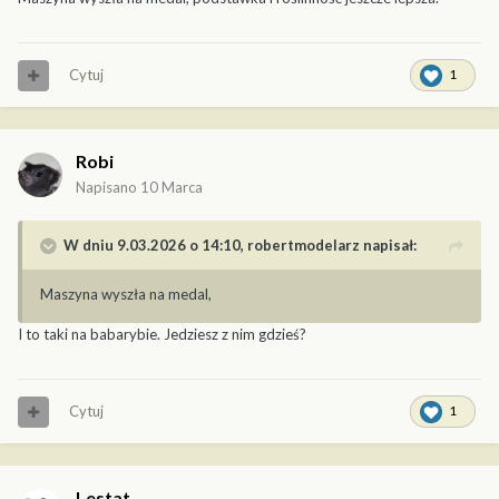
Cytuj
1
Robi
Napisano
10 Marca
W dniu 9.03.2026 o 14:10,
robertmodelarz
napisał:
Maszyna wyszła na medal,
I to taki na babarybie. Jedziesz z nim gdzieś?
Cytuj
1
Lestat