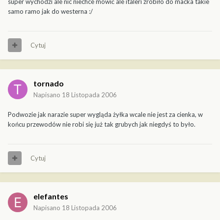
super wychodzi ale nic niechce mówić ale italeri zrobiło do macka takie
samo ramo jak do westerna :/
Cytuj
tornado
Napisano
18 Listopada 2006
Podwozie jak narazie super wygląda żyłka wcale nie jest za cienka, w
końcu przewodów nie robi się już tak grubych jak niegdyś to było.
Cytuj
elefantes
Napisano
18 Listopada 2006