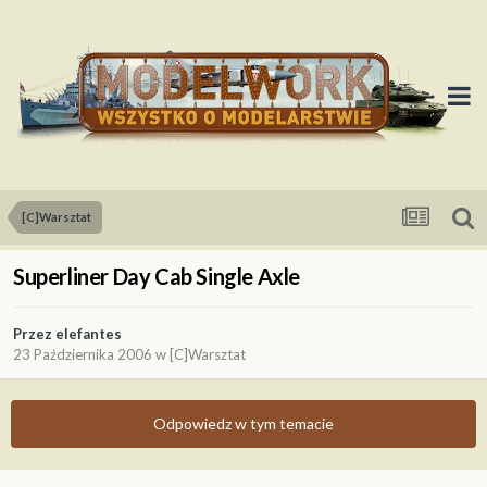
[C]Warsztat
Superliner Day Cab Single Axle
Przez
elefantes
23 Października 2006
w
[C]Warsztat
Odpowiedz w tym temacie