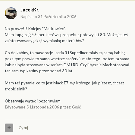
JacekKr.
Napisano
31 Października 2006
No proszę!!! Kolejny "Mackowiec".
Mam kupę zdjęć Superlinerów i prospekt z połowy lat 80. Może jesteś
zainteresowany jakąś wymianką materiałów?
Co do kabiny, to masz rację- seria R i Superliner miały tą samą kabinę,
poza tym prawie to samo wnętrze szoferki i mało tego -potem ta sama
kabina była stosowana w seriach DM i RD. Czyli łącznie Mack stosował
ten sam typ kabiny przez ponad 30 lat.
Mam też pytanie: co to jest Mack E7, wg którego, jak piszesz, chcesz
zrobić silnik?
Obserwuję wątek i pozdrawiam.
Edytowane
5 Listopada 2006
przez Gość
Cytuj