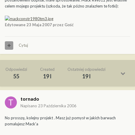
postanowiłem dopisać małe sprostowanie. Mack RW612 jest właśnie
celem mojego projektu (szkoda, że tak późno znalazłem te fotki):
Edytowane
23 Maja 2007
przez Gość
Cytuj
Odpowiedzi
Created
Ostatniej odpowiedzi
55
19 l
19 l
tornado
Napisano
23 Października 2006
No prosszę, kolejny projekt . Masz już pomysł w jakich barwach
pomalujesz Mack'a