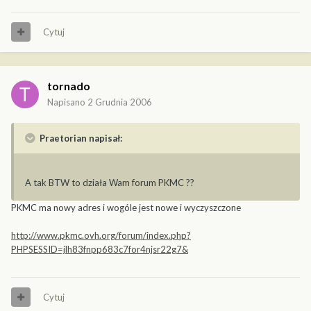
Cytuj
tornado
Napisano
2 Grudnia 2006
Praetorian napisał:
A tak BTW to działa Wam forum PKMC ??
PKMC ma nowy adres i wogóle jest nowe i wyczyszczone
http://www.pkmc.ovh.org/forum/index.php?
PHPSESSID=jlh83fnpp683c7for4njsr22g7&
Cytuj