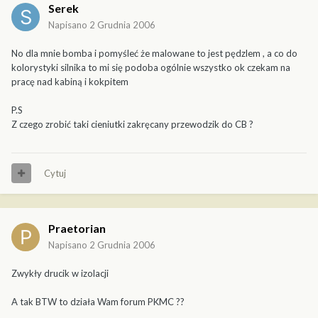
Serek
Napisano
2 Grudnia 2006
No dla mnie bomba i pomyśleć że malowane to jest pędzlem , a co do
kolorystyki silnika to mi się podoba ogólnie wszystko ok czekam na
pracę nad kabiną i kokpitem
P.S
Z czego zrobić taki cieniutki zakręcany przewodzik do CB ?
Cytuj
Praetorian
Napisano
2 Grudnia 2006
Zwykły drucik w izolacji
A tak BTW to działa Wam forum PKMC ??