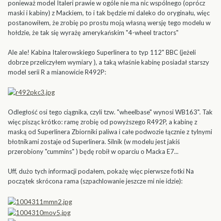
ponieważ model Italeri prawie w ogóle nie ma nic wspólnego (oprócz
maski i kabiny) z Mackiem, to i tak będzie mi daleko do oryginału, więc
postanowiłem, że zrobię po prostu moją własną wersję tego modelu w
hołdzie, że tak się wyrażę amerykańskim "4-wheel tractors"
Ale ale! Kabina Italerowskiego Superlinera to typ 112" BBC (jeżeli
dobrze przeliczyłem wymiary ), a taką właśnie kabinę posiadał starszy
model serii R a mianowicie R492P:
Odległość osi tego ciągnika, czyli tzw. "wheelbase" wynosi WB163". Tak
więc pisząc krótko: ramę zrobię od powyższego R492P, a kabinę z
maską od Superlinera Zbiorniki paliwa i całe podwozie łącznie z tylnymi
błotnikami zostaje od Superlinera. Silnik (w modelu jest jakiś
przerobiony "cummins" ) będę robił w oparciu o Macka E7...
Uff, dużo tych informacji podałem, pokażę więc pierwsze fotki Na
początek skrócona rama (szpachlowanie jeszcze mi nie idzie):