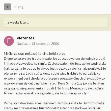
Cytuj
2 weeks later...
elefantes
Napisano
18 Listopada 2006
Myślę, że czas pokazać kolejne fotki z prac
Długo to wszystko troche trwało, bo zdecydowałem się jednak zrobić
imitację przewodów na ramie. Zastosowałem do tego żyłkę wędkarską
i jak teraz na to patrzę to chyba jest troszkę za cienka , ale ponieważ to
pierwszy raz w życiu coś takiego robię więc traktuję to narazie jako
eksperyment Jeśli chodzi o połączenia poszczególnych przyrządów to
wzorowałem się dużo na schematach Kena Smitha (czy jak się ten Pan
nazywa już nie pamiętam) z modeli 1:16 firmy Monogram, ale ogólnie
to się ma chyba nijak z oryginałem, ale to już mniejsza z tym
Ramę pomalowałem silver chromem Tamiya, reszta to Humbrolowski
czarny mat, zawieszenie Rust Model Master oraz śladowe ilości Gun