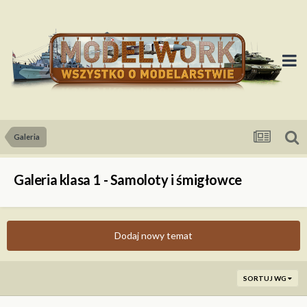
Galeria
Galeria klasa 1 - Samoloty i śmigłowce
Dodaj nowy temat
SORTUJ WG