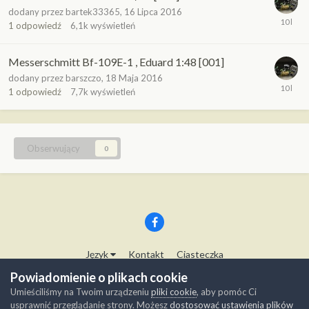
dodany przez
bartek33365
,
16 Lipca 2016
1
odpowiedź
6,1k
wyświetleń
Messerschmitt Bf-109E-1 , Eduard 1:48 [001]
dodany przez
barszczo
,
18 Maja 2016
1
odpowiedź
7,7k
wyświetleń
Obserwujący
0
Język
Kontakt
Ciasteczka
Copyright © Modelwork.pl
Powiadomienie o plikach cookie
Powered by Invision Community
Umieściliśmy na Twoim urządzeniu
pliki cookie
, aby pomóc Ci
usprawnić przeglądanie strony. Możesz
dostosować ustawienia plików