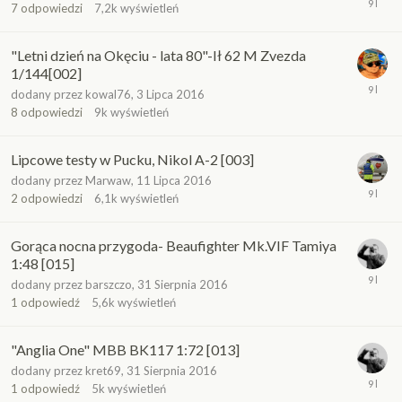
7
odpowiedzi
7,2k
wyświetleń
"Letni dzień na Okęciu - lata 80"-Ił 62 M Zvezda
1/144[002]
dodany przez
kowal76
,
3 Lipca 2016
8
odpowiedzi
9k
wyświetleń
Lipcowe testy w Pucku, Nikol A-2 [003]
dodany przez
Marwaw
,
11 Lipca 2016
2
odpowiedzi
6,1k
wyświetleń
Gorąca nocna przygoda- Beaufighter Mk.VIF Tamiya
1:48 [015]
dodany przez
barszczo
,
31 Sierpnia 2016
1
odpowiedź
5,6k
wyświetleń
"Anglia One" MBB BK117 1:72 [013]
dodany przez
kret69
,
31 Sierpnia 2016
1
odpowiedź
5k
wyświetleń