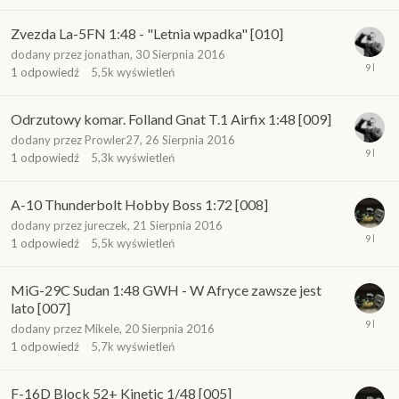
Zvezda La-5FN 1:48 - "Letnia wpadka" [010]
dodany przez
jonathan
,
30 Sierpnia 2016
1
odpowiedź
5,5k
wyświetleń
Odrzutowy komar. Folland Gnat T.1 Airfix 1:48 [009]
dodany przez
Prowler27
,
26 Sierpnia 2016
1
odpowiedź
5,3k
wyświetleń
A-10 Thunderbolt Hobby Boss 1:72 [008]
dodany przez
jureczek
,
21 Sierpnia 2016
1
odpowiedź
5,5k
wyświetleń
MiG-29C Sudan 1:48 GWH - W Afryce zawsze jest
lato [007]
dodany przez
Mikele
,
20 Sierpnia 2016
1
odpowiedź
5,7k
wyświetleń
F-16D Block 52+ Kinetic 1/48 [005]