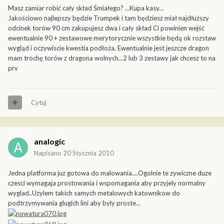
Masz zamiar robić cały skład Śmiałego? ...Kupa kasy...
Jakościowo najlepszy będzie Trumpek i tam będziesz miał najdłuższy
odcinek torów 90 cm zakupujesz dwa i cały skład Ci powinien wejść
ewentualnie 90 + zestawowe merytorycznie wszystkie będą ok rozstaw
wygląd i oczywiscie kwestia podłoża. Ewentualnie jest jeszcze dragon
mam trochę torów z dragona wolnych...2 lub 3 zestawy jak chcesz to na
prv
Cytuj
analogic
Napisano
20 Stycznia 2010
Jedna platforma juz gotowa do malowania....Ogolnie te zywiczne duze
czesci wymagaja prostowania i wspomagania aby przyjely normalny
wyglad..Uzylem takich samych metalowych katownikow do
podtrzymywania glugich lini aby byly proste...