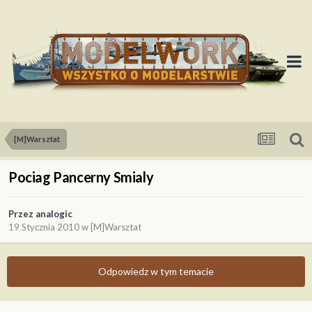
[M]Warsztat
Pociag Pancerny Smialy
Przez
analogic
19 Stycznia 2010
w
[M]Warsztat
Odpowiedz w tym temacie