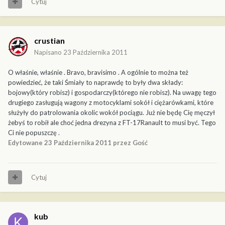
Cytuj
crustian
Napisano
23 Października 2011
O właśnie, właśnie . Bravo, bravisimo . A ogólnie to można też
powiedzieć, że taki Śmiały to naprawdę to były dwa składy:
bojowy(który robisz) i gospodarczy(którego nie robisz). Na uwagę tego
drugiego zasługują wagony z motocyklami sokół i ciężarówkami, które
służyły do patrolowania okolic wokół pociągu. Już nie będę Cię męczył
żebyś to robił ale choć jedna drezyna z FT-17Ranault to musi być. Tego
Ci nie popuszczę .
Edytowane
23 Października 2011
przez Gość
Cytuj
kub