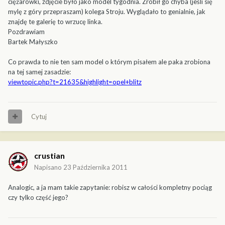
ciężarówki, zdjęcie było jako model tygodnia. Zrobił go chyba (jeśli się
mylę z góry przepraszam) kolega Stroju. Wyglądało to genialnie, jak
znajdę te galerię to wrzucę linka.
Pozdrawiam
Bartek Małyszko
Co prawda to nie ten sam model o którym pisałem ale paka zrobiona
na tej samej zasadzie:
viewtopic.php?t=21635&highlight=opel+blitz
Cytuj
crustian
Napisano
23 Października 2011
Analogic, a ja mam takie zapytanie: robisz w całości kompletny pociąg
czy tylko część jego?