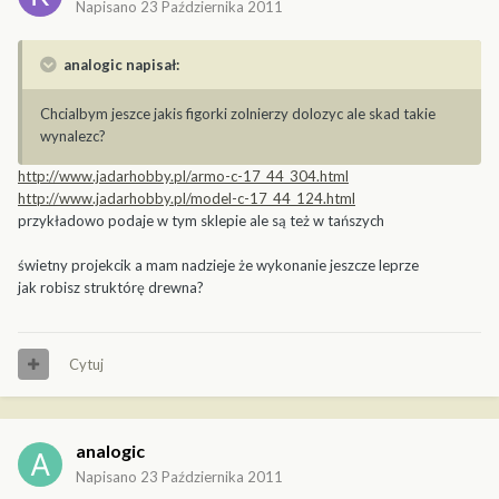
Napisano
23 Października 2011
analogic napisał:
Chcialbym jeszce jakis figorki zolnierzy dolozyc ale skad takie
wynalezc?
http://www.jadarhobby.pl/armo-c-17_44_304.html
http://www.jadarhobby.pl/model-c-17_44_124.html
przykładowo podaje w tym sklepie ale są też w tańszych
świetny projekcik a mam nadzieje że wykonanie jeszcze leprze
jak robisz struktórę drewna?
Cytuj
analogic
Napisano
23 Października 2011