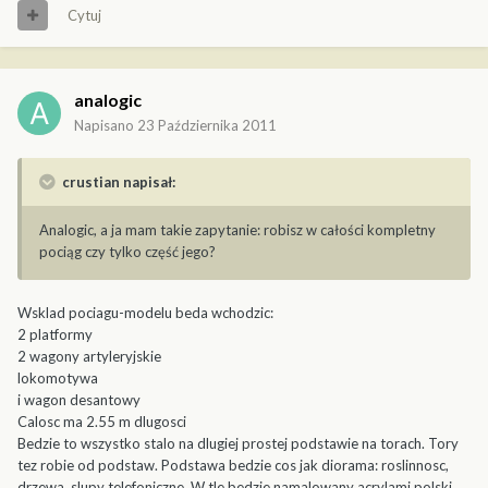
Cytuj
analogic
Napisano
23 Października 2011
crustian napisał:
Analogic, a ja mam takie zapytanie: robisz w całości kompletny
pociąg czy tylko część jego?
Wsklad pociagu-modelu beda wchodzic:
2 platformy
2 wagony artyleryjskie
lokomotywa
i wagon desantowy
Calosc ma 2.55 m dlugosci
Bedzie to wszystko stalo na dlugiej prostej podstawie na torach. Tory
tez robie od podstaw. Podstawa bedzie cos jak diorama: roslinnosc,
drzewa, slupy telefoniczne. W tle bedzie namalowany acrylami polski