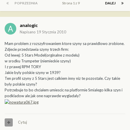
POPRZEDNIA
Strona 1 z 9
DALEJ
analogic
Napisano
19 Stycznia 2010
Mam problem z rozszyfrowaniem ktore szyny sa prawidlowo zrobione.
Zdjecie przedstawia szyny trzech firm:
Od lewej: 5 Stars Model(orginalne z modelu)
w srodku Trumpeter (niemieckie szyny)
I z prawej RPM TORY
Jakie byly polskie szyny w 1939?
Ten profil szyny z 5 Stars jest calkiem inny niz te pozostale. Czy takie
byly polskie szyny?
Potrzebuje to bo chcialem umiescic na platformie Smialego kilka szyn i
podkladow ale jak one naprawde wygladaly?
Cytuj