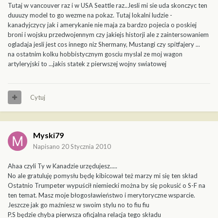
Tutaj w vancouver raz i w USA Seattle raz..Jesli mi sie uda skonczyc ten
duuuzy model to go wezme na pokaz. Tutaj lokalni ludzie -
kanadyjczycy jak i amerykanie nie maja za bardzo pojecia o poskiej
broni i wojsku przedwojennym czy jakiejs historji ale z zaintersowaniem
ogladaja jesli jest cos innego niz Shermany, Mustangi czy spitfajery ...
na ostatnim kolku hobbistycznym gosciu myslal ze moj wagon
artyleryjski to ...jakis statek z pierwszej wojny swiatowej
Cytuj
Myski79
Napisano
20 Stycznia 2010
Ahaa czyli Ty w Kanadzie urzędujesz.....
No ale gratuluję pomysłu będę kibicował też marzy mi się ten skład
Ostatnio Trumpeter wypuścił niemiecki można by się pokusić o S-F na
ten temat. Masz moje błogosławieństwo i merytoryczne wsparcie.
Jeszcze jak go maźniesz w swoim stylu no to fiu fiu
P.S będzie chyba pierwsza oficjalna relacja tego składu