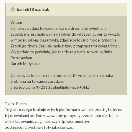
bartek18 napisał:
Witam
Fajnie wyglądają te wagony. Co do drewna to świetnym
sposobem jest malowanie na lakier do włosów. Super to wyszło
w modelu jakiejś ciężarówki, zdjęcie było jako model tygodnia.
Zrobił go chyba (jeśli się mylę z góry przepraszam) kolega Stroju.
Wyglądało to genialnie, jak znajdę te galerię to wrzucę linka.
Pozdrawiam
Bartek Małyszko
Co prawda to nie ten sam model o którym pisałem ale paka
zrobiona na tej samej zasadzie:
viewtopic.php?t=21635&highlight=opel+blitz
Dzieki Bartek,
To jest to czego brakuje w tych platformach..wlasnie zdartej farby na
tej drewnianej podlodze....swietny pomysl...przeciez tam sie dzialo
wiele: ladowanie, ciagniecie szyn itp wiec musi byc
podniszcona...wstawie foty jak skoncze..