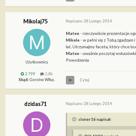
Mikolaj75
Napisano
28 Lutego 2014
Matee
- rzeczywiście prezentacje og
Mikele
- w pełni się z Tobą zgadzam 
lat. Utrzymajmy faceta, który chce 
Matee
- uważnie poczytaj wskazówki
Powodzenia
Użytkownicy
2 799
2,8k
Skąd:
Gorzów Wlkp.
Cytuj
dzidas71
Napisano
28 Lutego 2014
cloner16 napisał: