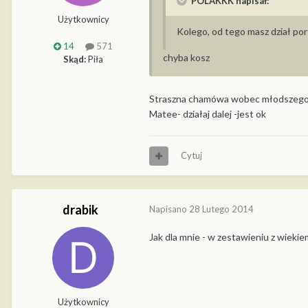
POLAKKK napisał:
Użytkownicy
Kolego, od tego masz dział port
14
571
chyba kosz
Skąd:
Piła
Straszna chamówa wobec młodszego ko
Matee- działaj dalej -jest ok
Cytuj
drabik
Napisano
28 Lutego 2014
Jak dla mnie - w zestawieniu z wiekiem
Użytkownicy