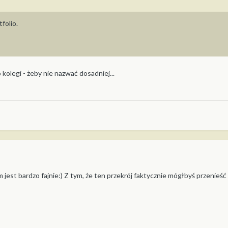
folio.
legi - żeby nie nazwać dosadniej...
 jest bardzo fajnie:) Z tym, że ten przekrój faktycznie mógłbyś przenieść d