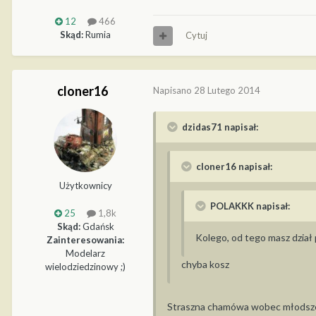
12
466
Skąd:
Rumia
Cytuj
cloner16
Napisano
28 Lutego 2014
dzidas71 napisał:
cloner16 napisał:
Użytkownicy
POLAKKK napisał:
25
1,8k
Skąd:
Gdańsk
Kolego, od tego masz dział 
Zainteresowania:
Modelarz
chyba kosz
wielodziedzinowy ;)
Straszna chamówa wobec młodszego