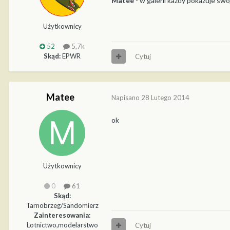
Matee
- w galerii każdy pokazuje swoj
Użytkownicy
52
5,7k
Skąd:
EPWR
Cytuj
Matee
Napisano
28 Lutego 2014
ok
Użytkownicy
0
61
Skąd:
Tarnobrzeg/Sandomierz
Zainteresowania:
Lotnictwo,modelarstwo
Cytuj