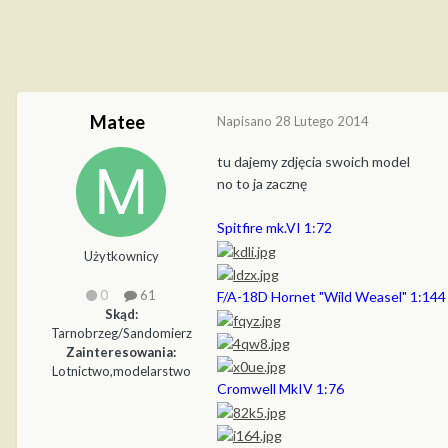
Matee
Napisano
28 Lutego 2014
tu dajemy zdjęcia swoich model
no to ja zacznę
Spitfire mk.VI 1:72
Użytkownicy
0
61
F/A-18D Hornet "Wild Weasel" 1:144
Skąd:
Tarnobrzeg/Sandomierz
Zainteresowania:
Lotnictwo,modelarstwo
Cromwell MkIV 1:76